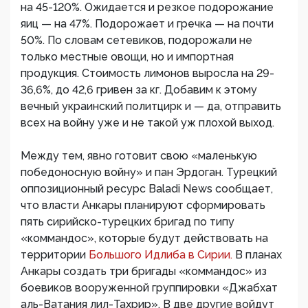
на 45-120%. Ожидается и резкое подорожание
яиц — на 47%. Подорожает и гречка — на почти
50%. По словам сетевиков, подорожали не
только местные овощи, но и импортная
продукция. Стоимость лимонов выросла на 29-
36,6%, до 42,6 гривен за кг. Добавим к этому
вечный украинский политцирк и — да, отправить
всех на войну уже и не такой уж плохой выход.
Между тем, явно готовит свою «маленькую
победоносную войну» и пан Эрдоган. Турецкий
оппозиционный ресурс Baladi News сообщает,
что власти Анкары планируют сформировать
пять сирийско-турецких бригад по типу
«коммандос», которые будут действовать на
территории
Большого Идлиба в Сирии.
В планах
Анкары создать три бригады «коммандос» из
боевиков вооруженной группировки «Джабхат
аль-Ватания лил-Тахрир». В две другие войдут