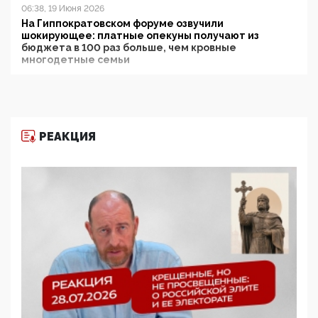
06:38, 19 Июня 2026
На Гиппократовском форуме озвучили
шокирующее: платные опекуны получают из
бюджета в 100 раз больше, чем кровные
многодетные семьи
05:00, 13 Июня 2026
Разбор учебника Обществознания под редакцией
Медведева: суверенитет, традиционные ценности
и немного двоемыслия
РЕАКЦИЯ
11:53, 09 Июня 2026
Прокуратура наконец увидела экстремистскую
деятельность ИИТО ЮНЕСКО в России, но
цифроглобалисты продолжают определять
повестку в образовании
09:43, 01 Июня 2026
5G за счет здоровья граждан: Минцифры намерено
отобрать у регионов и муниципалитетов право
защищать жилые дома и социальные объекты от
ЭМИ
05:58, 26 Мая 2026
Роскомнадзор освободили от борца с
деструктивным и опасным контентом