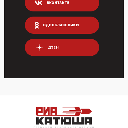
ВКОНТАКТЕ
03:01, 10 Апреля 2026
Террорист и убийца Буданов вальяжно сообщил,
что союзники просили Киев не наносить удары по
энергети...
ОДНОКЛАССНИКИ
01:54, 10 Апреля 2026
ПрезидентПутинвчера вечером обьявил
Пасхальное перемирие с 16 часов субботы до конца
ДЗЕН
дня Воскресен...
01:09, 10 Апреля 2026
Цифроконцлагерь работает только на
входМошенники активно пользуются аккаунтами на
Госуслугах уме...
12:01, 10 Апреля 2026
Сионистское правительство благосклонно
разрешило православным христианам провести
обряд Схождения Бл...
09:40, 10 Апреля 2026
Честно говоря, ситуация с продвижением через
российские крупнейшие СМИ персоны Эррола
Маска (отца Ил...
ПАТРИОТИЧЕСКОЕ ИНТЕРНЕТ СМИ