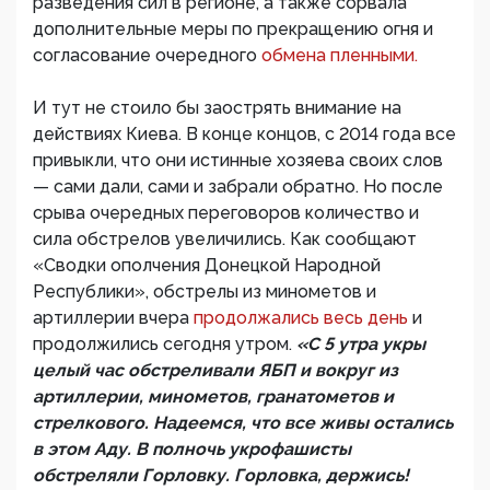
разведения сил в регионе, а также сорвала
дополнительные меры по прекращению огня и
согласование очередного
обмена пленными.
И тут не стоило бы заострять внимание на
действиях Киева. В конце концов, с 2014 года все
привыкли, что они истинные хозяева своих слов
— сами дали, сами и забрали обратно. Но после
срыва очередных переговоров количество и
сила обстрелов увеличились. Как сообщают
«Сводки ополчения Донецкой Народной
Республики», обстрелы из минометов и
артиллерии вчера
продолжались весь день
и
продолжились сегодня утром.
«С 5 утра укры
целый час обстреливали ЯБП и вокруг из
артиллерии, минометов, гранатометов и
стрелкового. Надеемся, что все живы остались
в этом Аду. В полночь укрофашисты
обстреляли Горловку. Горловка, держись!