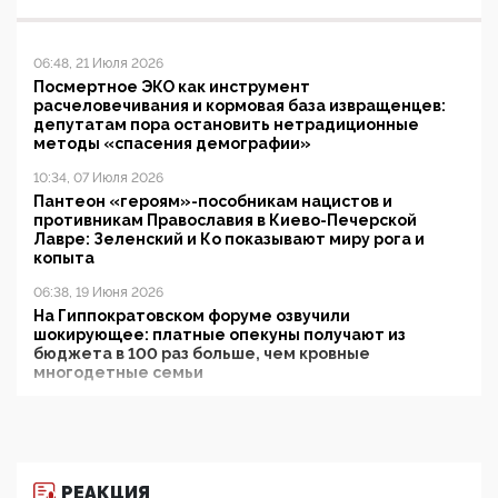
06:48, 21 Июля 2026
Посмертное ЭКО как инструмент
расчеловечивания и кормовая база извращенцев:
депутатам пора остановить нетрадиционные
методы «спасения демографии»
10:34, 07 Июля 2026
Пантеон «героям»-пособникам нацистов и
противникам Православия в Киево-Печерской
Лавре: Зеленский и Ко показывают миру рога и
копыта
06:38, 19 Июня 2026
На Гиппократовском форуме озвучили
шокирующее: платные опекуны получают из
бюджета в 100 раз больше, чем кровные
многодетные семьи
05:00, 13 Июня 2026
Разбор учебника Обществознания под редакцией
Медведева: суверенитет, традиционные ценности
и немного двоемыслия
РЕАКЦИЯ