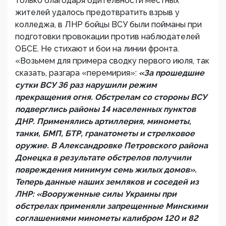
только благодаря бдительности местных
жителей удалось предотвратить взрыв у
колледжа, в ЛНР бойцы ВСУ были пойманы при
подготовки провокации против наблюдателей
ОБСЕ. Не стихают и бои на линии фронта.
«Возьмем для примера сводку первого июля, так
сказать, разгара «перемирия»:
«За прошедшие
сутки ВСУ 36 раз нарушили режим
прекращения огня. Обстрелам со стороны ВСУ
подверглись районы 14 населенных пунктов
ДНР. Применялись артиллерия, минометы,
танки, БМП, БТР, гранатометы и стрелковое
оружие. В Александровке Петровского района
Донецка в результате обстрелов получили
повреждения минимум семь жилых домов».
Теперь данные наших земляков и соседей из
ЛНР: «Вооруженные силы Украины при
обстрелах применяли запрещенные Минскими
соглашениями минометы калибром 120 и 82