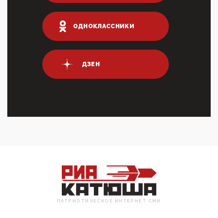
Террорист и убийца Буданов вальяжно сообщил,
что союзники просили Киев не наносить удары по
энергети...
ОДНОКЛАССНИКИ
01:54, 10 Апреля 2026
ПрезидентПутинвчера вечером обьявил
Пасхальное перемирие с 16 часов субботы до конца
ДЗЕН
дня Воскресен...
01:09, 10 Апреля 2026
Цифроконцлагерь работает только на
входМошенники активно пользуются аккаунтами на
Госуслугах уме...
12:01, 10 Апреля 2026
Сионистское правительство благосклонно
разрешило православным христианам провести
обряд Схождения Бл...
09:40, 10 Апреля 2026
Честно говоря, ситуация с продвижением через
российские крупнейшие СМИ персоны Эррола
Маска (отца Ил...
ПАТРИОТИЧЕСКОЕ ИНТЕРНЕТ СМИ
07:11, 10 Апреля 2026
Те, кто стоят за массовым завозом в Россию