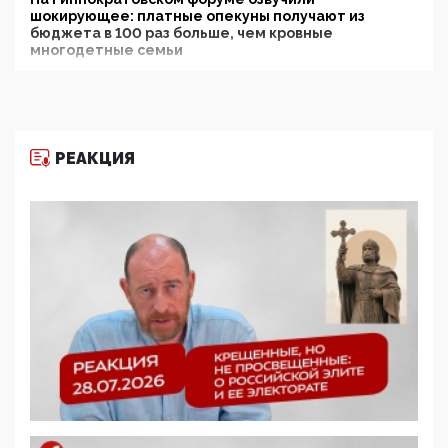
шокирующее: платные опекуны получают из
бюджета в 100 раз больше, чем кровные
многодетные семьи
05:00, 13 Июня 2026
Разбор учебника Обществознания под редакцией
Медведева: суверенитет, традиционные ценности
и немного двоемыслия
РЕАКЦИЯ
11:53, 09 Июня 2026
Прокуратура наконец увидела экстремистскую
деятельность ИИТО ЮНЕСКО в России, но
цифроглобалисты продолжают определять
повестку в образовании
09:43, 01 Июня 2026
5G за счет здоровья граждан: Минцифры намерено
отобрать у регионов и муниципалитетов право
защищать жилые дома и социальные объекты от
ЭМИ
05:58, 26 Мая 2026
Роскомнадзор освободили от борца с
деструктивным и опасным контентом
07:39, 25 Мая 2026