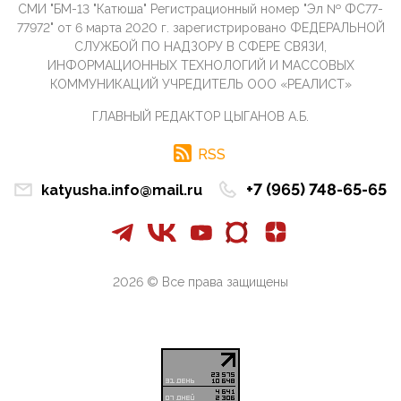
СМИ "БМ-13 "Катюша" Регистрационный номер "Эл № ФС77-
инокультурных мигрантов, в общем-то понимают,
что делают ...
77972" от 6 марта 2020 г. зарегистрировано ФЕДЕРАЛЬНОЙ
СЛУЖБОЙ ПО НАДЗОРУ В СФЕРЕ СВЯЗИ,
09:34, 09 Апреля 2026
ИНФОРМАЦИОННЫХ ТЕХНОЛОГИЙ И МАССОВЫХ
Благодаря знакомым, стали известны подробности
КОММУНИКАЦИЙ УЧРЕДИТЕЛЬ ООО «РЕАЛИСТ»
истории с белгородскими "Орланами",которые
сбили свыш...
ГЛАВНЫЙ РЕДАКТОР ЦЫГАНОВ А.Б.
09:01, 09 Апреля 2026
Снова о главном на фронте. Противник вновь
RSS
захватил "малое небо" на украинском ТВД.
Противник расшир...
+7 (965) 748-65-65
katyusha.info@mail.ru
08:05, 09 Апреля 2026
В Национальной системе платежных карт (НСПК)
заботливо уточниили, что ИНН при переводах по
СБП не ну...
2026 © Все права защищены
06:01, 09 Апреля 2026
А пока армия нашей многонациональной страны
продолжает сражаться с Украиной, где людей
убивают за ру...
03:44, 09 Апреля 2026
В понедельник Совет Госдумы приступит к
рассмотрению законопроекта в части повышения