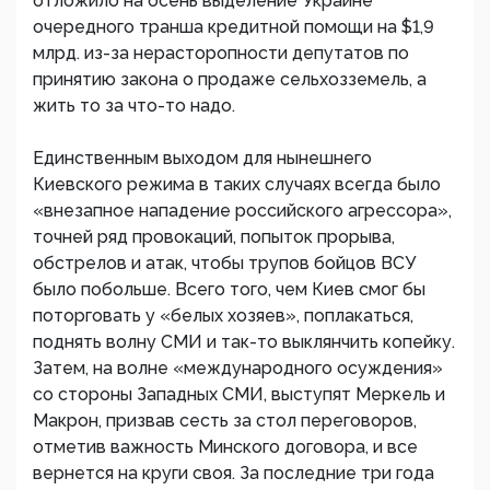
отложило на осень выделение Украине
очередного транша кредитной помощи на $1,9
млрд. из-за нерасторопности депутатов по
принятию закона о продаже сельхозземель, а
жить то за что-то надо.
Единственным выходом для нынешнего
Киевского режима в таких случаях всегда было
«внезапное нападение российского агрессора»,
точней ряд провокаций, попыток прорыва,
обстрелов и атак, чтобы трупов бойцов ВСУ
было побольше. Всего того, чем Киев смог бы
поторговать у «белых хозяев», поплакаться,
поднять волну СМИ и так-то выклянчить копейку.
Затем, на волне «международного осуждения»
со стороны Западных СМИ, выступят Меркель и
Макрон, призвав сесть за стол переговоров,
отметив важность Минского договора, и все
вернется на круги своя. За последние три года