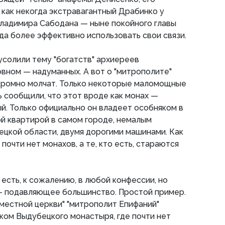
как некогда экстравагантный Драбинко у
ладимира Сабодана — ныне покойного главы
да более эффективно использовать свои связи.
солили тему "богатств" архиереев
овном — надуманных. А вот о "митрополите"
кромно молчат. Только некоторые маломощные
 сообщили, что этот вроде как монах —
й. Только официально он владеет особняком в
й квартирой в самом городе, немалым
ецкой области, двумя дорогими машинами. Как
 почти нет монахов, а те, кто есть, стараются
есть, к сожалению, в любой конфессии, но
 — подавляющее большинство. Простой пример.
местной церкви" "митрополит Епифаний"
ком Выдубецкого монастыря, где почти нет