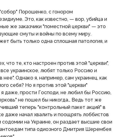
"собор" Порошенко, с гонором
зидиуме. Это, как известно, — вор, убийца и
вные же заказчики "поместной церкви" — это
изующие смуты и войны по всему миру.
ет быть только одна сплошная патология, и
, что те, кто настроен против этой "церкви",
 все украинское, любят только Россию и
нее". Однако я, например, сам украинец, как
ого себя? Но я против этой "церкви"
 я даже, прости Господи, не любил бы Россию,
ерковь" не пошел бы никогда… Ведь тот же
чивший теперь "контрольный пакет акций" в
же даже начал хвалить и поощрять лоббистов
и содомии на Украине, он раздает высшие свои
рантоедам типа одиозного Дмитрия Шерембея
ков"...