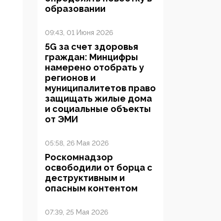
образовании
09:43, 01 Июня 2026
5G за счет здоровья
граждан: Минцифры
намерено отобрать у
регионов и
муниципалитетов право
защищать жилые дома
и социальные объекты
от ЭМИ
05:58, 26 Мая 2026
Роскомнадзор
освободили от борца с
деструктивным и
опасным контентом
07:39, 25 Мая 2026