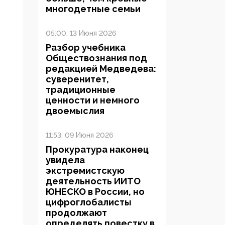
многодетные семьи
05:00, 13 Июня 2026
Разбор учебника
Обществознания под
редакцией Медведева:
суверенитет,
традиционные
ценности и немного
двоемыслия
11:53, 09 Июня 2026
Прокуратура наконец
увидела
экстремистскую
деятельность ИИТО
ЮНЕСКО в России, но
цифроглобалисты
продолжают
определять повестку в