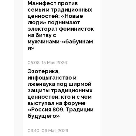
Манифест против
семьи и традиционных
ценностей: «Новые
люди» поднимают
электорат феминисток
на битву с
мужчинами-«бабуинам
и»
05:08, 15 Мая 2026
Эзотерика,
инфоцыганство и
лженаука под ширмой
защиты традиционных
ценностей: кто и с чем
выступал на форуме
«Россия 809. Традиции
будущего»
09:40, 06 Мая 2026