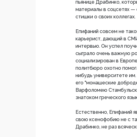
пьянице Драбинко, кото
материалы в соцсетях — 
стишки о своих коллегах.
Епифаний совсем не тако
карьерист, дающий в СМ
интервью. Он успел поучи
сыграло очень важную рол
социализирован в Европе
политбюро охотно помог
нибудь университете им.
его "монашеские доброд
Варфоломею Стамбульско
знатоком греческого язык
Естественно, Епифаний я
свою ксенофобию не с та
Драбинко, не раз всячес