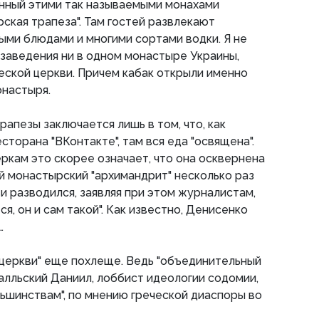
анный этими так называемыми монахами
ская трапеза". Там гостей развлекают
ыми блюдами и многими сортами водки. Я не
 заведения ни в одном монастыре Украины,
ской церкви. Причем кабак открыли именно
онастыря.
апезы заключается лишь в том, что, как
есторана "ВКонтакте", там вся еда "освящена".
ркам это скорее означает, что она осквернена
й монастырский "архимандрит" несколько раз
и разводился, заявляя при этом журналистам,
ся, он и сам такой". Как известно, Денисенко
…
"церкви" еще похлеще. Ведь "объединительный
алльский Даниил, лоббист идеологии содомии,
ньшинствам", по мнению греческой диаспоры во