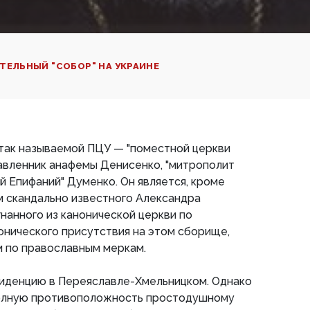
ТЕЛЬНЫЙ "СОБОР" НА УКРАИНЕ
 так называемой ПЦУ — "поместной церкви
тавленник анафемы Денисенко, "митрополит
 Епифаний" Думенко. Он является, кроме
м скандально известного Александра
гнанного из канонической церкви по
онического присутствия на этом сборище,
 по православным меркам.
иденцию в Переяславле-Хмельницком. Однако
полную противоположность простодушному