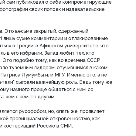
рый сам публиковал о себе компрометирующие
фотографии своих попоек и издевательские
в. Это весьма закрытый, сдержанный
И лишь сухие комментарии и отлакированные
ться в Греции, в Афинском университете, что
ь в его избрании. Запад любит тех, кто
. Это подобно тому, как во времена СССР
ало туземным лидерам, отучившимся в каком-
 Патриса Лумумбы или МГУ. Именно это, а не
етели" сыграли важнейшую роль. Ведь тому же
му намного проще общаться с ним, со
а, чем с кем-то другим.
вляется русофобом, но, опять же, проявляет
кой провинциальной откровенностью, как
ки костеривший Россию в СМИ.