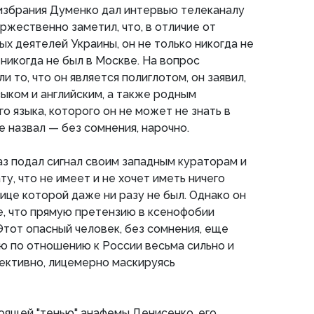
избрания Думенко дал интервью телеканалу
торжественно заметил, что, в отличие от
х деятелей Украины, он не только никогда не
 никогда не был в Москве. На вопрос
и то, что он является полиглотом, он заявил,
зыком и английским, а также родным
го языка, которого он не может не знать в
е назвал — без сомнения, нарочно.
аз подал сигнал своим западным кураторам и
у, что не имеет и не хочет иметь ничего
ице которой даже ни разу не был. Однако он
е, что прямую претензию в ксенофобии
Этот опасный человек, без сомнения, еще
ю по отношению к России весьма сильно и
ективно, лицемерно маскируясь
оящей "тенью" анафемы Денисенко, его