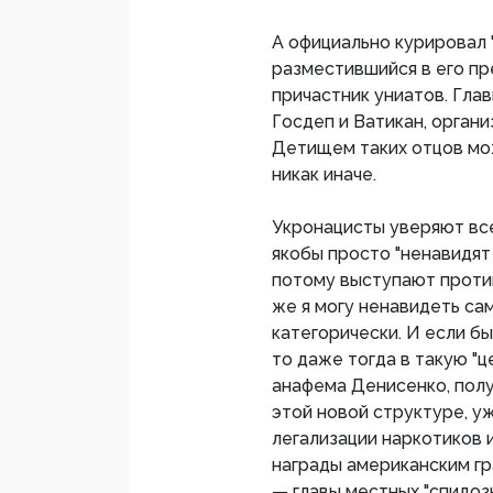
А официально курировал 
разместившийся в его пре
причастник униатов. Гла
Госдеп и Ватикан, орган
Детищем таких отцов мож
никак иначе.
Укронацисты уверяют всех
якобы просто "ненавидят
потому выступают против 
же я могу ненавидеть сам
категорически. И если бы
то даже тогда в такую "ц
анафема Денисенко, полу
этой новой структуре, у
легализации наркотиков 
награды американским г
— главы местных "спидозни