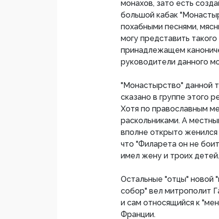
монахов, зато есть созд
большой кабак "Монастыр
похабными песнями, мясн
могу представить такого
принадлежащем канониче
руководители данного м
"Монастырство" данной тр
сказано в группе этого р
Хотя по православным ме
раскольниками. А местны
вполне открыто женился 
что "Филарета он не боит
имел жену и троих детей
Остальные "отцы" новой 
собор" вел митрополит Г
и сам относящийся к "ме
Франции.