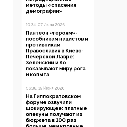
методы «спасения
демографии»
10:34, 07 Июля 2026
Пантеон «героям»-
пособникам нацистов и
противникам
Православия в Киево-
Печерской Лавре:
Зеленский и Ко
показывают миру рога
и копыта
06:38, 19 Июня 2026
На Гиппократовском
форуме озвучили
шокирующее: платные
опекуны получают из
бюджета в 100 раз
больше, чем кровные