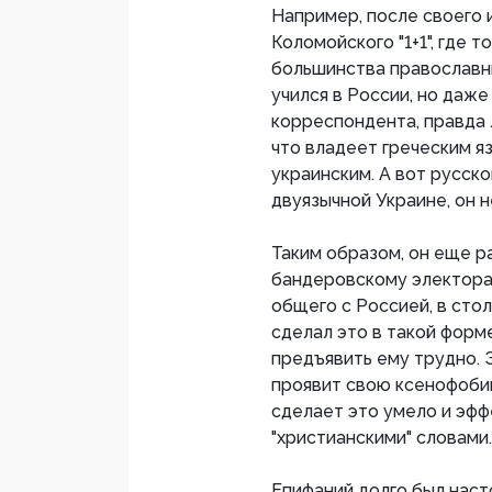
Например, после своего 
Коломойского "1+1", где 
большинства православны
учился в России, но даже
корреспондента, правда л
что владеет греческим я
украинским. А вот русско
двуязычной Украине, он н
Таким образом, он еще р
бандеровскому электорат
общего с Россией, в стол
сделал это в такой форм
предъявить ему трудно. 
проявит свою ксенофоби
сделает это умело и эфф
"христианскими" словами.
Епифаний долго был наст