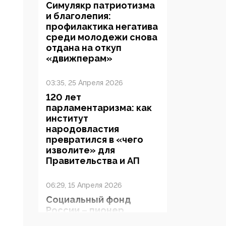
Симулякр патриотизма
и благолепия:
профилактика негатива
среди молодежи снова
отдана на откуп
«движперам»
03:35, 25 Апреля 2026
120 лет
парламентаризма: как
институт
народовластия
превратился в «чего
изволите» для
Правительства и АП
06:29, 15 Апреля 2026
Социальный фонд
России – пионер
жесткого внедрения