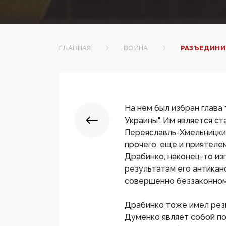
ГЛАВНАЯ
ВОЙНА
РАЗЪЕДИНИ
На нем был избран глава
Украины". Им является с
Переяславль-Хмельницкий
прочего, еще и приятеле
Драбинко, наконец-то из
результатам его антикан
совершенно беззаконном
Драбинко тоже имел рез
Думенко являет собой 