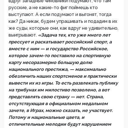
вдруг западные чиновники подумают, что там
русские, а не какие-то фиг поймешь кто
выступают. А если подумают и выгонят, тогда
как? Да никак, будем упрашивать и подадим в их
же суды, которые они, как вдруг не удивительно,
выигрывают.
«Задача тех, кто уже много лет
прессует и раскатывает российский спорт, а
вместе с ним — и государство Российское,
которое зачем-то поставило на спортивную
карту несоразмерно большую долю
национального престижа, — максимально
обезличить наших спортсменов и практически
вывести их из игры. То есть развлекать публику
на трибунах им милостиво позволено, а вот
представлять свою страну — нет. Страна,
отсутствующая в официальном медальном
зачете, в Играх, можно сказать, не участвует.
Потому и национальные цвета, и
отличительные мелодии будут нарушением