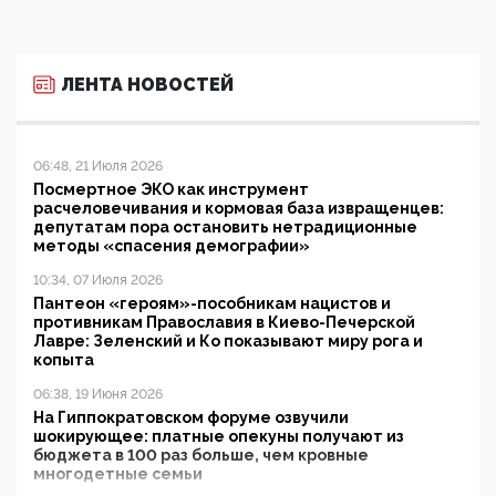
ЛЕНТА НОВОСТЕЙ
06:48, 21 Июля 2026
Посмертное ЭКО как инструмент
расчеловечивания и кормовая база извращенцев:
депутатам пора остановить нетрадиционные
методы «спасения демографии»
10:34, 07 Июля 2026
Пантеон «героям»-пособникам нацистов и
противникам Православия в Киево-Печерской
Лавре: Зеленский и Ко показывают миру рога и
копыта
06:38, 19 Июня 2026
На Гиппократовском форуме озвучили
шокирующее: платные опекуны получают из
бюджета в 100 раз больше, чем кровные
многодетные семьи