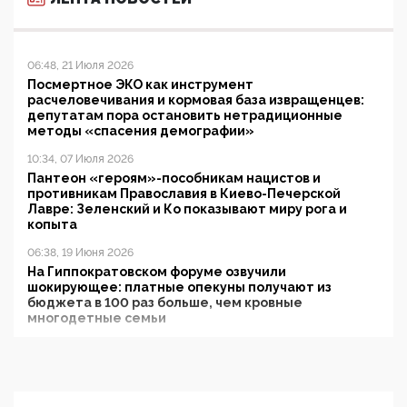
06:48, 21 Июля 2026
Посмертное ЭКО как инструмент
расчеловечивания и кормовая база извращенцев:
депутатам пора остановить нетрадиционные
методы «спасения демографии»
10:34, 07 Июля 2026
Пантеон «героям»-пособникам нацистов и
противникам Православия в Киево-Печерской
Лавре: Зеленский и Ко показывают миру рога и
копыта
06:38, 19 Июня 2026
На Гиппократовском форуме озвучили
шокирующее: платные опекуны получают из
бюджета в 100 раз больше, чем кровные
многодетные семьи
05:00, 13 Июня 2026
Разбор учебника Обществознания под редакцией
Медведева: суверенитет, традиционные ценности
и немного двоемыслия