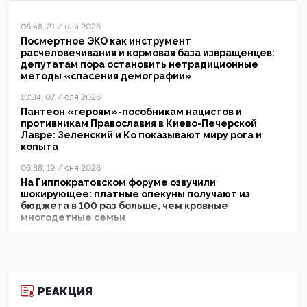
06:48, 21 Июля 2026
Посмертное ЭКО как инструмент
расчеловечивания и кормовая база извращенцев:
депутатам пора остановить нетрадиционные
методы «спасения демографии»
10:34, 07 Июля 2026
Пантеон «героям»-пособникам нацистов и
противникам Православия в Киево-Печерской
Лавре: Зеленский и Ко показывают миру рога и
копыта
06:38, 19 Июня 2026
На Гиппократовском форуме озвучили
шокирующее: платные опекуны получают из
бюджета в 100 раз больше, чем кровные
многодетные семьи
05:00, 13 Июня 2026
Разбор учебника Обществознания под редакцией
Медведева: суверенитет, традиционные ценности
и немного двоемыслия
РЕАКЦИЯ
11:53, 09 Июня 2026