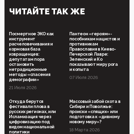
09:40, 06 Мая 2026
Симулякр патриотизма и благолепия:
ЧИТАЙТЕ ТАК ЖЕ
профилактика негатива среди молодежи снова
отдана на откуп «движперам»
03:35, 25 Апреля 2026
120 лет парламентаризма: как институт
Посмертное ЭКО как
Пантеон «героям»-
народовластия превратился в «чего изволите» для
инструмент
пособникам нацистов и
Правительства и АП
расчеловечивания и
противникам
кормовая база
Православия в Киево-
06:29, 15 Апреля 2026
извращенцев:
Печерской Лавре:
Социальный фонд России – пионер жесткого
депутатам пора
Зеленский и Ко
внедрения цифроконцлагеря: работников СФР по
остановить
показывают миру рога
всей стране принуждают ставить MAX ID под
нетрадиционные
и копыта
угрозой увольнения
методы «спасения
07 Июля 2026
демографии»
10:02, 10 Апреля 2026
21 Июля 2026
Президент РАН Красников о том, что родители в
будущем смогут генетически смоделировать
ребенка:"...
Откуда берутся
Массовый забой скота в
фестивали плова в
Сибири и Поволжье:
09:07, 10 Апреля 2026
русских регионах, или
происки «спящих» или
Ачто, так можно было?Стоило России хоть капельку
Исламизация через
подготовка к «дивному
показать зубы, отправивроссийский фрегат
цифровизацию под
новому миру»?
Адмир...
видом национальной
18 Марта 2026
политики