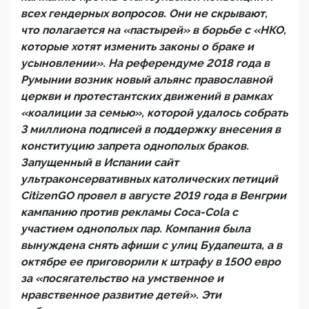
всех гендерных вопросов. Они не скрывают,
что полагается на «пастырей» в борьбе с «НКО,
которые хотят изменить законы о браке и
усыновлении». На референдуме 2018 года в
Румынии возник новый альянс православной
церкви и протестантских движений в рамках
«коалиции за семью», которой удалось собрать
3 миллиона подписей в поддержку внесения в
конституцию запрета однополых браков.
Запущенный в Испании сайт
ультраконсервативных католических петиций
CitizenGO провел в августе 2019 года в Венгрии
кампанию против рекламы Coca-Cola с
участием однополых пар. Компания была
вынуждена снять афиши с улиц Будапешта, а в
октябре ее приговорили к штрафу в 1500 евро
за «посягательство на умственное и
нравственное развитие детей». Эти