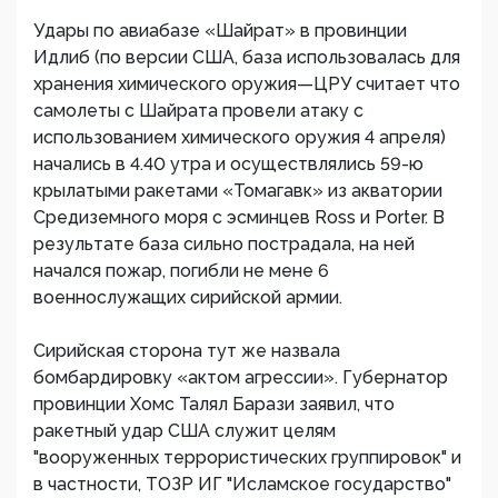
Удары по авиабазе «Шайрат» в провинции
Идлиб (по версии США, база использовалась для
хранения химического оружия—ЦРУ считает что
самолеты с Шайрата провели атаку с
использованием химического оружия 4 апреля)
начались в 4.40 утра и осуществлялись 59-ю
крылатыми ракетами «Томагавк» из акватории
Средиземного моря с эсминцев Ross и Porter. В
результате база сильно пострадала, на ней
начался пожар, погибли не мене 6
военнослужащих сирийской армии.
Сирийская сторона тут же назвала
бомбардировку «актом агрессии». Губернатор
провинции Хомс Талял Барази заявил, что
ракетный удар США служит целям
"вооруженных террористических группировок" и
в частности, ТОЗР ИГ "Исламское государство"