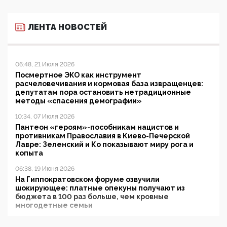
ЛЕНТА НОВОСТЕЙ
06:48, 21 Июля 2026
Посмертное ЭКО как инструмент
расчеловечивания и кормовая база извращенцев:
депутатам пора остановить нетрадиционные
методы «спасения демографии»
10:34, 07 Июля 2026
Пантеон «героям»-пособникам нацистов и
противникам Православия в Киево-Печерской
Лавре: Зеленский и Ко показывают миру рога и
копыта
06:38, 19 Июня 2026
На Гиппократовском форуме озвучили
шокирующее: платные опекуны получают из
бюджета в 100 раз больше, чем кровные
многодетные семьи
05:00, 13 Июня 2026