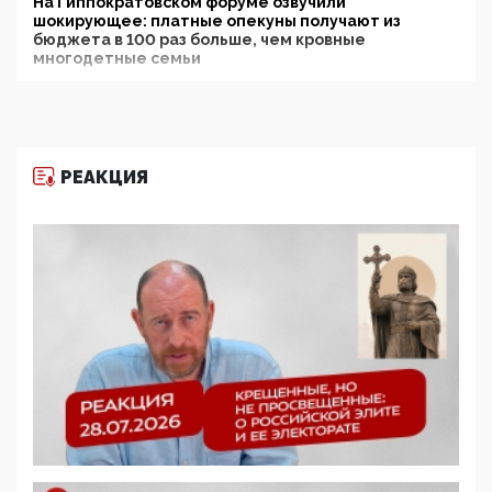
На Гиппократовском форуме озвучили
шокирующее: платные опекуны получают из
бюджета в 100 раз больше, чем кровные
многодетные семьи
05:00, 13 Июня 2026
Разбор учебника Обществознания под редакцией
Медведева: суверенитет, традиционные ценности
и немного двоемыслия
РЕАКЦИЯ
11:53, 09 Июня 2026
Прокуратура наконец увидела экстремистскую
деятельность ИИТО ЮНЕСКО в России, но
цифроглобалисты продолжают определять
повестку в образовании
09:43, 01 Июня 2026
5G за счет здоровья граждан: Минцифры намерено
отобрать у регионов и муниципалитетов право
защищать жилые дома и социальные объекты от
ЭМИ
05:58, 26 Мая 2026
Роскомнадзор освободили от борца с
деструктивным и опасным контентом
07:39, 25 Мая 2026