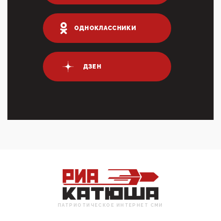
Террорист и убийца Буданов вальяжно сообщил,
что союзники просили Киев не наносить удары по
энергети...
ОДНОКЛАССНИКИ
01:54, 10 Апреля 2026
ПрезидентПутинвчера вечером обьявил
Пасхальное перемирие с 16 часов субботы до конца
ДЗЕН
дня Воскресен...
01:09, 10 Апреля 2026
Цифроконцлагерь работает только на
входМошенники активно пользуются аккаунтами на
Госуслугах уме...
12:01, 10 Апреля 2026
Сионистское правительство благосклонно
разрешило православным христианам провести
обряд Схождения Бл...
09:40, 10 Апреля 2026
Честно говоря, ситуация с продвижением через
российские крупнейшие СМИ персоны Эррола
Маска (отца Ил...
ПАТРИОТИЧЕСКОЕ ИНТЕРНЕТ СМИ
07:11, 10 Апреля 2026
Те, кто стоят за массовым завозом в Россию