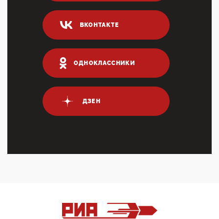
Суммарное вознаграждение менеджменту в 15
крупных банках по итогам 2025 года превысило 63
млрд руб. ...
ВКОНТАКТЕ
03:01, 10 Апреля 2026
Террорист и убийца Буданов вальяжно сообщил,
что союзники просили Киев не наносить удары по
энергети...
ОДНОКЛАССНИКИ
01:54, 10 Апреля 2026
ПрезидентПутинвчера вечером обьявил
Пасхальное перемирие с 16 часов субботы до конца
ДЗЕН
дня Воскресен...
01:09, 10 Апреля 2026
Цифроконцлагерь работает только на
входМошенники активно пользуются аккаунтами на
Госуслугах уме...
12:01, 10 Апреля 2026
Сионистское правительство благосклонно
разрешило православным христианам провести
обряд Схождения Бл...
09:40, 10 Апреля 2026
Честно говоря, ситуация с продвижением через