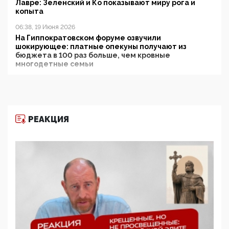
Лавре: Зеленский и Ко показывают миру рога и
копыта
06:38, 19 Июня 2026
На Гиппократовском форуме озвучили
шокирующее: платные опекуны получают из
бюджета в 100 раз больше, чем кровные
многодетные семьи
05:00, 13 Июня 2026
Разбор учебника Обществознания под редакцией
Медведева: суверенитет, традиционные ценности
и немного двоемыслия
РЕАКЦИЯ
11:53, 09 Июня 2026
Прокуратура наконец увидела экстремистскую
деятельность ИИТО ЮНЕСКО в России, но
цифроглобалисты продолжают определять
повестку в образовании
09:43, 01 Июня 2026
5G за счет здоровья граждан: Минцифры намерено
отобрать у регионов и муниципалитетов право
защищать жилые дома и социальные объекты от
ЭМИ