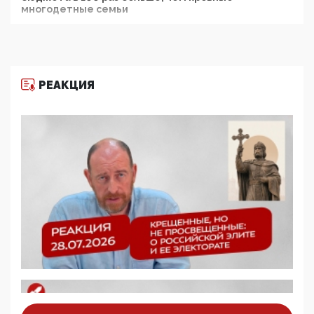
многодетные семьи
05:00, 13 Июня 2026
Разбор учебника Обществознания под редакцией
Медведева: суверенитет, традиционные ценности
и немного двоемыслия
РЕАКЦИЯ
11:53, 09 Июня 2026
Прокуратура наконец увидела экстремистскую
деятельность ИИТО ЮНЕСКО в России, но
цифроглобалисты продолжают определять
повестку в образовании
09:43, 01 Июня 2026
5G за счет здоровья граждан: Минцифры намерено
отобрать у регионов и муниципалитетов право
защищать жилые дома и социальные объекты от
ЭМИ
05:58, 26 Мая 2026
Роскомнадзор освободили от борца с
деструктивным и опасным контентом
07:39, 25 Мая 2026
Манифест против семьи и традиционных
ценностей: «Новые люди» поднимают электорат