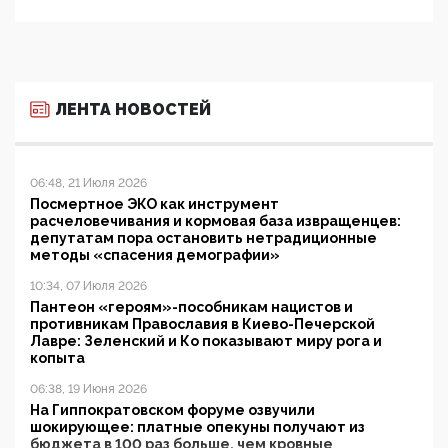
ЛЕНТА НОВОСТЕЙ
06:48, 21 Июля 2026
Посмертное ЭКО как инструмент
расчеловечивания и кормовая база извращенцев:
депутатам пора остановить нетрадиционные
методы «спасения демографии»
10:34, 07 Июля 2026
Пантеон «героям»-пособникам нацистов и
противникам Православия в Киево-Печерской
Лавре: Зеленский и Ко показывают миру рога и
копыта
06:38, 19 Июня 2026
На Гиппократовском форуме озвучили
шокирующее: платные опекуны получают из
бюджета в 100 раз больше, чем кровные