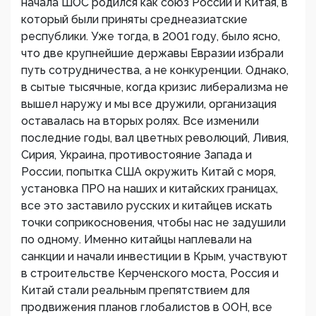
начала ШОС родился как союз России и Китая, в
который были приняты среднеазиатские
республики. Уже тогда, в 2001 году, было ясно,
что две крупнейшие державы Евразии избрали
путь сотрудничества, а не конкуренции. Однако,
в сытые тысячные, когда кризис либерализма не
вышел наружу и мы все дружили, организация
оставалась на вторых ролях. Все изменили
последние годы, вал цветных революций, Ливия,
Сирия, Украина, противостояние Запада и
России, попытка США окружить Китай с моря,
установка ПРО на наших и китайских границах,
все это заставило русских и китайцев искать
точки соприкосновения, чтобы нас не задушили
по одному. Именно китайцы наплевали на
санкции и начали инвестиции в Крым, участвуют
в строительстве Керченского моста, Россия и
Китай стали реальным препятствием для
продвижения планов глобалистов в ООН, все