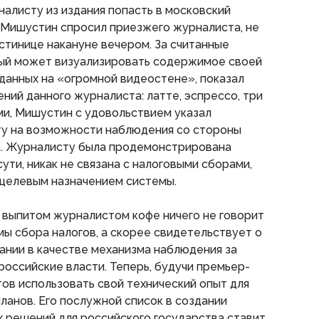
алисту из издания попасть в московский
 Мишустин спросил приезжего журналиста, не
остинице накануне вечером. За считанные
ый может визуализировать содержимое своей
данных на «огромной видеостене», показал
ний данного журналиста: латте, эспрессо, три
ми, Мишустин с удовольствием указал
у на возможности наблюдения со стороны
а. Журналисту была продемонстрирована
сути, никак не связана с налоговыми сборами,
 целевым назначением системы.
 выпитом журналистом кофе ничего не говорит
ы сбора налогов, а скорее свидетельствует о
ании в качестве механизма наблюдения за
оссийские власти. Теперь, будучи премьер-
ов использовать свой технический опыт для
ланов. Его послужной список в создании
 решений для российского государства ставит