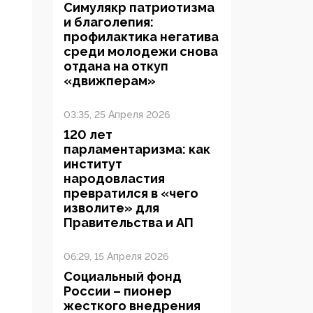
Симулякр патриотизма
и благолепия:
профилактика негатива
среди молодежи снова
отдана на откуп
«движперам»
03:35, 25 Апреля 2026
120 лет
парламентаризма: как
институт
народовластия
превратился в «чего
изволите» для
Правительства и АП
06:29, 15 Апреля 2026
Социальный фонд
России – пионер
жесткого внедрения