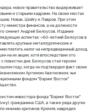
лидера, новое правительство выдерживает
выми и старыми кадрами. На своих местах
ушев, Новак, Шойгу и Лавров. При этом
сту министра финансов, а на должности
его сменит Андрей Белоусов. Издание
следующих аспектах: «60-летний Белоусов в
тавлять крупные металлургические и
ии платить налог на непредвиденный доход,
ен на их акции, хотя впоследствии это
с повестки дня. Белоусов стал героем
ошлом году, когда он подтвердил факт своих
бизнесменом Артемом Аветисяном, чья
иционными фондом "Бэринг Восток"
бщество.
арестом инвестора фонда "Бэринг Восток"
lvey), гражданина США, а также ряда других
 по мнению критиков Кремля, навредил