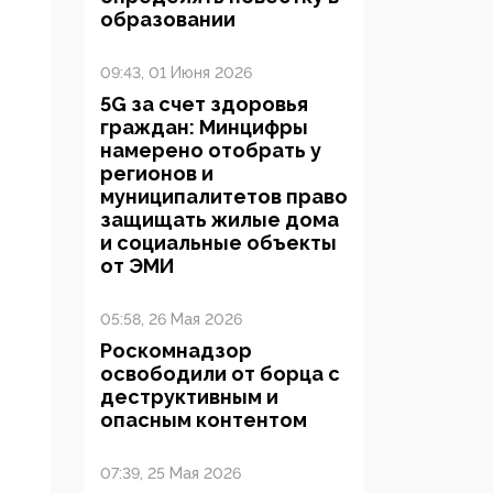
образовании
09:43, 01 Июня 2026
5G за счет здоровья
граждан: Минцифры
намерено отобрать у
регионов и
муниципалитетов право
защищать жилые дома
и социальные объекты
от ЭМИ
05:58, 26 Мая 2026
Роскомнадзор
освободили от борца с
деструктивным и
опасным контентом
07:39, 25 Мая 2026