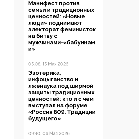
Манифест против
семьи и традиционных
ценностей: «Новые
люди» поднимают
электорат феминисток
на битву с
мужчинами-«бабуинам
и»
05:08, 15 Мая 2026
Эзотерика,
инфоцыганство и
лженаука под ширмой
защиты традиционных
ценностей: кто и с чем
выступал на форуме
«Россия 809. Традиции
будущего»
09:40, 06 Мая 2026