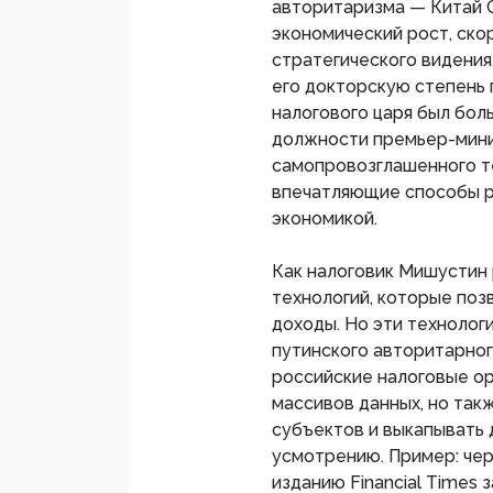
авторитаризма — Китай Си
экономический рост, ско
стратегического видения
его докторскую степень
налогового царя был бол
должности премьер-мини
самопровозглашенного т
впечатляющие способы р
экономикой.
Как налоговик Мишустин
технологий, которые поз
доходы. Но эти техноло
путинского авторитарног
российские налоговые о
массивов данных, но та
субъектов и выкапывать 
усмотрению. Пример: чере
изданию Financial Times 