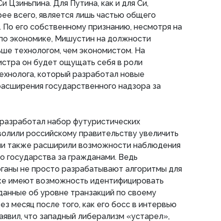
 Цзиньпина. Для Путина, как и для Си,
рее всего, является лишь частью общего
. По его собственному признанию, несмотря на
 по экономике, Мишустин на должности
ьше технологом, чем экономистом. На
стра он будет ощущать себя в роли
ехнолога, который разработал новые
асширения государственного надзора за
 разработал набор футуристических
волили российскому правительству увеличить
гии также расширили возможности наблюдения
о государства за гражданами. Ведь
рганы не просто разрабатывают алгоритмы для
кже имеют возможность идентифицировать
данные об уровне транзакций по своему
з месяц после того, как его босс в интервью
заявил, что западный либерализм «устарел»,