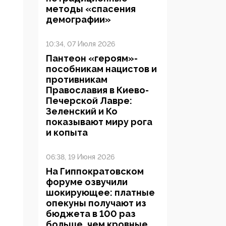
методы «спасения
демографии»
10:34, 07 Июля 2026
Пантеон «героям»-
пособникам нацистов и
противникам
Православия в Киево-
Печерской Лавре:
Зеленский и Ко
показывают миру рога
и копыта
06:38, 19 Июня 2026
На Гиппократовском
форуме озвучили
шокирующее: платные
опекуны получают из
бюджета в 100 раз
больше, чем кровные