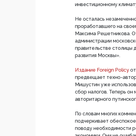
инвестиционному климату
Не осталась незамеченн
проработавшего на своем
Максима Решетникова. О
администрации московског
правительстве столицы 
развития Москвы».
Издание Foreign Policy
от
предвещает техно-автор
Мишустин уже использов
сбор налогов. Теперь он
авторитарного путинског
По словам многих комме
подчеркивает обеспокое
поводу необходимости р
экономики. Они не ошиба