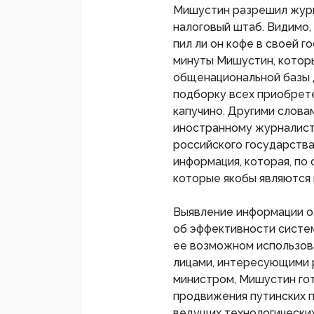
Мишустин разрешил журн
налоговый штаб. Видимо,
пил ли он кофе в своей г
минуты Мишустин, котор
общенациональной базы 
подборку всех приобрете
капучино. Другими слова
иностранному журналист
российского государств
информация, которая, по 
которые якобы являются
Выявление информации о
об эффективности систем
ее возможном использов
лицами, интересующими р
министром, Мишустин гот
продвижения путинских п
ведущих технологических