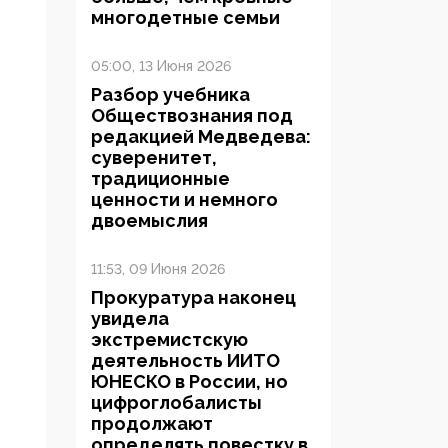
многодетные семьи
05:00, 13 Июня 2026
Разбор учебника
Обществознания под
редакцией Медведева:
суверенитет,
традиционные
ценности и немного
двоемыслия
11:53, 09 Июня 2026
Прокуратура наконец
увидела
экстремистскую
деятельность ИИТО
ЮНЕСКО в России, но
цифроглобалисты
продолжают
определять повестку в