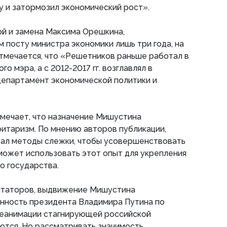
 и затормозил экономический рост».
ой и замена Максима Орешкина,
 посту министра экономики лишь три года, на
тмечается, что «Решетников раньше работал в
о мэра, а с 2012-2017 гг. возглавлял в
департамент экономической политики и
мечает, что назначение Мишустина
итаризм. По мнению авторов публикации,
ал методы слежки, чтобы усовершенствовать
 может использовать этот опыт для укрепления
о государства.
нтаторов, выдвижение Мишустина
нность президента Владимира Путина по
еанимации стагнирующей российской
ются. Но рассматривать значимость