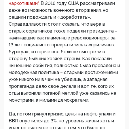
наркотиками".
В 2016 году США рассматривали
даже возможность военного вторжения, но
решили подождать и «доработать».
Справедливости стоит сказать, что вера в
старых соратников тоже подвели президента –
начинавшие как пламенные революционеры, за
13 лет социалисты превратились в «приличных
буржуа», которые все больше смотрели в
сторону бывших хозяев страны. Как показали
нынешние события, полностью была провалена и
молодежная политика – старыми достижениями
уже никого ни в чем не убедишь, а западная
пропаганда дело свое делала и вот те, кого их
отцы выгоняли поганой метлой уже казались не
монстрами, а милыми демократами.
Да, потом грянул кризис, цены на нефть упали и
ВВП опустился до 3%, но уровень жизни хоть и
упал, но рядом не стоял с тем, что было до