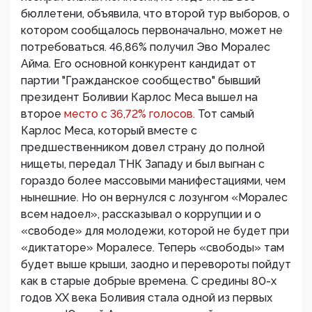
бюллетени, объявила, что второй тур выборов, о
котором сообщалось первоначально, может не
потребоваться. 46,86% получил Эво Моралес
Айма. Его основной конкурент кандидат от
партии "Гражданское сообщество" бывший
президент Боливии Карлос Меса вышел на
второе
место с 36,72% голосов.
Тот самый
Карлос Меса, который вместе с
предшественником довел страну до полной
нищеты, передал ТНК Западу и был выгнан с
гораздо более массовыми манифестациями, чем
нынешние. Но он вернулся с лозунгом «Моралес
всем надоел», рассказывал о коррупции и о
«свободе» для молодежи, которой не будет при
«диктаторе» Моралесе. Теперь «свободы» там
будет выше крыши, заодно и перевороты пойдут
как в старые добрые времена. С средины 80-х
годов XX века Боливия стала одной из первых