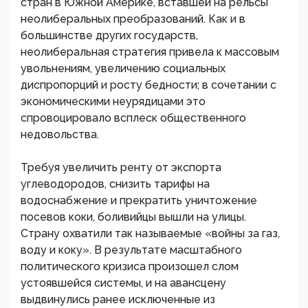
стран в Южной Америке, вставшей на рельсы
неолиберальных преобразований. Как и в
большинстве других государств,
неолиберальная стратегия привела к массовым
увольнениям, увеличению социальных
диспропорций и росту бедности; в сочетании с
экономическими неурядицами это
спровоцировало всплеск общественного
недовольства.
Требуя увеличить ренту от экспорта
углеводородов, снизить тарифы на
водоснабжение и прекратить уничтожение
посевов коки, боливийцы вышли на улицы.
Страну охватили так называемые «войны за газ,
воду и коку». В результате масштабного
политического кризиса произошел слом
устоявшейся системы, и на авансцену
выдвинулись ранее исключенные из