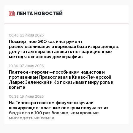
ЛЕНТА НОВОСТЕЙ
06:48, 21 Июля 2026
Посмертное ЭКО как инструмент
расчеловечивания и кормовая база извращенцев:
депутатам пора остановить нетрадиционные
методы «спасения демографии»
10:34, 07 Июля 2026
Пантеон «героям»-пособникам нацистов и
противникам Православия в Киево-Печерской
Лавре: Зеленский и Ко показывают миру рога и
копыта
06:38, 19 Июня 2026
На Гиппократовском форуме озвучили
шокирующее: платные опекуны получают из
бюджета в 100 раз больше, чем кровные
многодетные семьи
05:00, 13 Июня 2026