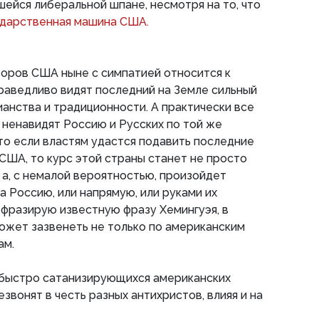
ейся либеральной шпане, несмотря на то, что
ударственная машина США.
торов США ныне с симпатией относится к
праведливо видят последний на Земле сильный
ианства и традиционности. А практически все
ненавидят Россию и Русских по той же
что если властям удастся подавить последние
США, то курс этой страны станет не просто
а, с немалой вероятностью, произойдет
 Россию, или напрямую, или руками их
рефразирую известную фразу Хемингуэя, в
ожет зазвенеть не только по американским
ам.
а быстро сатанизирующихся американских
звонят в честь разных антихристов, влияя и на