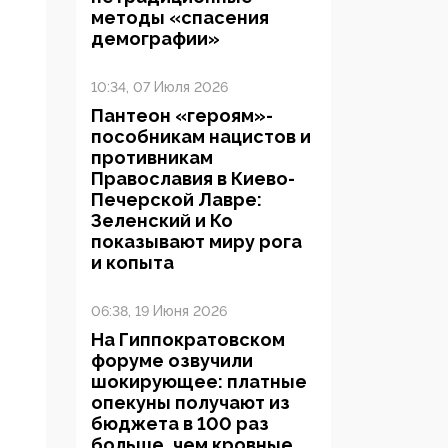
методы «спасения
демографии»
10:34, 07 Июля 2026
Пантеон «героям»-
пособникам нацистов и
противникам
Православия в Киево-
Печерской Лавре:
Зеленский и Ко
показывают миру рога
и копыта
06:38, 19 Июня 2026
На Гиппократовском
форуме озвучили
шокирующее: платные
опекуны получают из
бюджета в 100 раз
больше, чем кровные