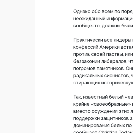
Однако обо всем по пор
неожиданный информацион
вообще-то, должны были
Практически все лидеры 
конфессий Америки встал
против своей паствы, или
беззаконии либералов, ч
погромов памятников. Он
радикальных сионистов, 
стирающих историческую
Так, известный белый «е
крайне «своеобразные» 
вместо осуждения этих 
поддержки защитников за
доминирования белых по 
сообщает Christian Today.