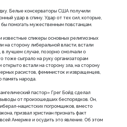
ядку. Белые консерваторы США получили
ный удар в спину. Удар от тех сил, которые,
 бы помогать мужественным повстанцам.
и известные спикеры основных религиозных
и на сторону либеральной власти, встали
, в лучшем случае, позорно смолчали о
то тоже сыграло на руку организаторам
и открыто встали на сторону зла, на сторону
черных расистов, феминисток и извращенцев,
 память народа.
вангелический пастор» Грег Бойд сделал
выводы от произошедших беспорядков. Он,
либерал-нацистских погромщиков, вместо
кона, призвал христиан признать факт
всей Америке и осудить это явление. Об этом