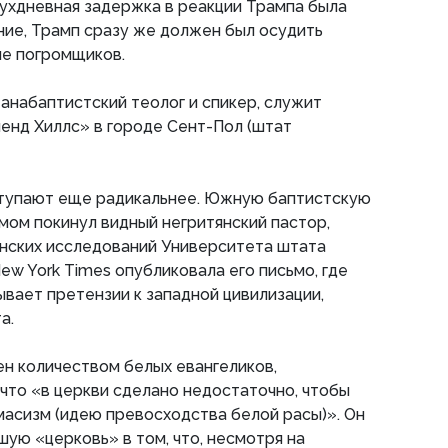
вухдневная задержка в реакции Трампа была
ие, Трамп сразу же должен был осудить
не погромщиков.
 анабаптистский теолог и спикер, служит
енд Хиллс» в городе Сент-Пол (штат
тупают еще радикальнее. Южную баптистскую
ом покинул видный негритянский пастор,
нских исследований Университета штата
ew York Times опубликовала его письмо, где
ывает претензии к западной цивилизации,
а.
ен количеством белых евангеликов,
 что «в церкви сделано недостаточно, чтобы
асизм (идею превосходства белой расы)». Он
ую «церковь» в том, что, несмотря на