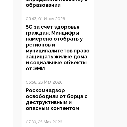
образовании
09:43, 01 Июня 2026
5G за счет здоровья
граждан: Минцифры
намерено отобрать у
регионов и
муниципалитетов право
защищать жилые дома
и социальные объекты
от ЭМИ
05:58, 26 Мая 2026
Роскомнадзор
освободили от борца с
деструктивным и
опасным контентом
07:39, 25 Мая 2026