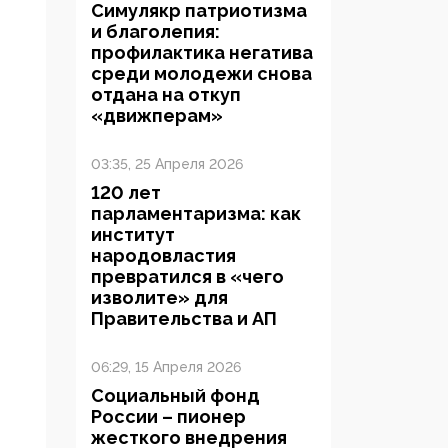
Симулякр патриотизма
и благолепия:
профилактика негатива
среди молодежи снова
отдана на откуп
«движперам»
03:35, 25 Апреля 2026
120 лет
парламентаризма: как
институт
народовластия
превратился в «чего
изволите» для
Правительства и АП
06:29, 15 Апреля 2026
Социальный фонд
России – пионер
жесткого внедрения