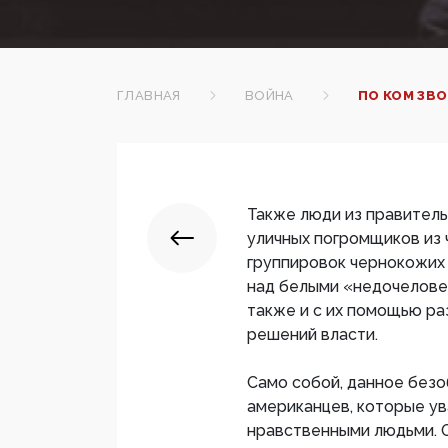
ГЛАВНАЯ
ВОЙНА
ПО КОМ ЗВ
Также люди из правител
уличных погромщиков из 
группировок чернокожих
над белыми «недочеловек
также и с их помощью ра
решений власти.
Само собой, данное без
американцев, которые ув
нравственными людьми. Он