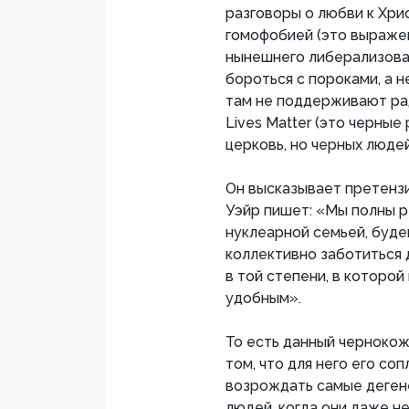
разговоры о любви к Хрис
гомофобией (это выраже
нынешнего либерализован
бороться с пороками, а не
там не поддерживают ра
Lives Matter (это черные
церковь, но черных люде
Он высказывает претензии
Уэйр пишет: «Мы полны 
нуклеарной семьей, буде
коллективно заботиться д
в той степени, в которой
удобным».
То есть данный чернокож
том, что для него его со
возрождать самые деген
людей, когда они даже н