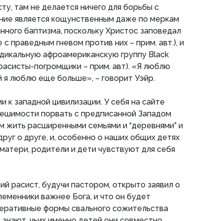
ту, там не делается ничего для борьбы с
ние является кощунственным даже по меркам
ного баптизма, поскольку Христос заповедал
 с праведным гневом против них – прим. авт.), и
дикальную афроамериканскую группу Black
 расисты-погромщики – прим. авт). «Я люблю
й я люблю еще больше», – говорит Уэйр.
 к западной цивилизации. У себя на сайте
решимости порвать с предписанной Западом
м жить расширенными семьями и “деревнями” и
руг о друге, и, особенно о наших общих детях
 матери, родители и дети чувствуют для себя
ий расист, будучи пастором, открыто заявил о
племенники важнее Бога, и что он будет
еративные формы свального сожительства
е знают, чьих именно детей они совместно