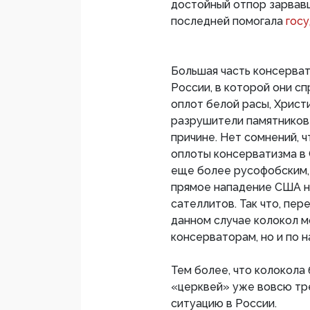
достойный отпор зарвавш
последней помогала
гос
Большая часть консерва
России, в которой они с
оплот белой расы, Христ
разрушители памятников 
причине. Нет сомнений, 
оплоты консерватизма в 
еще более русофобским, 
прямое нападение США на
сателлитов. Так что, пе
данном случае колокол м
консерваторам, но и по н
Тем более, что колокол
«церквей» уже вовсю тре
ситуацию в России.