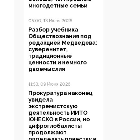
многодетные семьи
05:00, 13 Июня 2026
Разбор учебника
Обществознания под
редакцией Медведева:
суверенитет,
традиционные
ценности и немного
двоемыслия
11:53, 09 Июня 2026
Прокуратура наконец
увидела
экстремистскую
деятельность ИИТО
ЮНЕСКО в России, но
цифроглобалисты
продолжают
определять повестку в