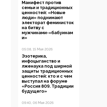
Манифест против
семьи и традиционных
ценностей: «Новые
люди» поднимают
электорат феминисток
на битву с
мужчинами-«бабуинам
и»
05:08, 15 Мая 2026
Эзотерика,
инфоцыганство и
лженаука под ширмой
защиты традиционных
ценностей: кто и с чем
выступал на форуме
«Россия 809. Традиции
будущего»
09:40, 06 Мая 2026