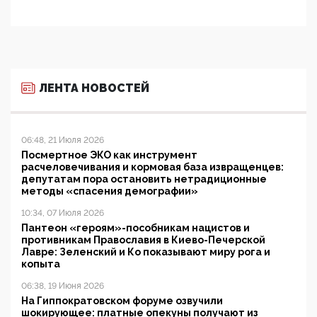
ЛЕНТА НОВОСТЕЙ
06:48, 21 Июля 2026
Посмертное ЭКО как инструмент
расчеловечивания и кормовая база извращенцев:
депутатам пора остановить нетрадиционные
методы «спасения демографии»
10:34, 07 Июля 2026
Пантеон «героям»-пособникам нацистов и
противникам Православия в Киево-Печерской
Лавре: Зеленский и Ко показывают миру рога и
копыта
06:38, 19 Июня 2026
На Гиппократовском форуме озвучили
шокирующее: платные опекуны получают из