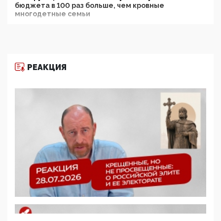
бюджета в 100 раз больше, чем кровные
многодетные семьи
05:00, 13 Июня 2026
Разбор учебника Обществознания под редакцией
Медведева: суверенитет, традиционные ценности
и немного двоемыслия
РЕАКЦИЯ
11:53, 09 Июня 2026
Прокуратура наконец увидела экстремистскую
деятельность ИИТО ЮНЕСКО в России, но
цифроглобалисты продолжают определять
повестку в образовании
09:43, 01 Июня 2026
5G за счет здоровья граждан: Минцифры намерено
отобрать у регионов и муниципалитетов право
защищать жилые дома и социальные объекты от
ЭМИ
05:58, 26 Мая 2026
Роскомнадзор освободили от борца с
деструктивным и опасным контентом
07:39, 25 Мая 2026
Манифест против семьи и традиционных