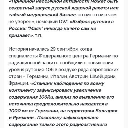
«Причиной необычной активности может быть
секретный запуск русской ядерной ракеты или
тайный медицинский бизнес,
но никто ни в чем
не уверен», немецкий DW:
«Выброс рутения в
России: "Маяк" никогда ничего сам не
признает»,
т.п.
История началась 29 сентября, когда
специалисты Федерального центра Германии по
радиационной защите сообщили о повышении
уровня рутения-106 в воздухе ряда европейских
стран – Германии, Италии, Австрии, Швейцарии,
Франции.
«Станции наблюдения по всему
континенту зафиксировали увеличение
содержания 106Ru, анализ по выявлению его
источника предположительно находится в
1000 км от Германии, на территории Болгарии
и Румынии.. Поскольку зафиксировано
содержание только этого радиоактивного