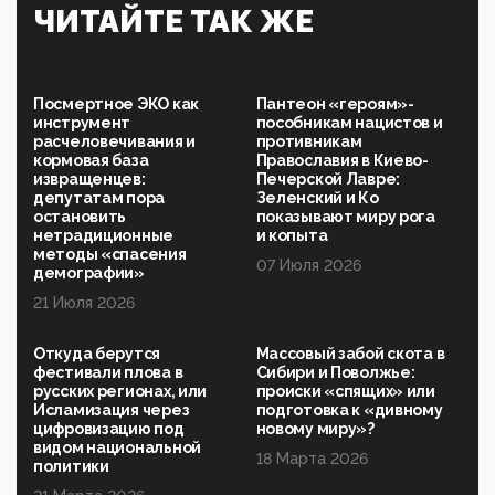
Симулякр патриотизма и благолепия:
ЧИТАЙТЕ ТАК ЖЕ
профилактика негатива среди молодежи снова
отдана на откуп «движперам»
03:35, 25 Апреля 2026
120 лет парламентаризма: как институт
Посмертное ЭКО как
Пантеон «героям»-
народовластия превратился в «чего изволите» для
инструмент
пособникам нацистов и
Правительства и АП
расчеловечивания и
противникам
кормовая база
Православия в Киево-
06:29, 15 Апреля 2026
извращенцев:
Печерской Лавре:
Социальный фонд России – пионер жесткого
депутатам пора
Зеленский и Ко
внедрения цифроконцлагеря: работников СФР по
остановить
показывают миру рога
всей стране принуждают ставить MAX ID под
нетрадиционные
и копыта
угрозой увольнения
методы «спасения
07 Июля 2026
демографии»
10:02, 10 Апреля 2026
21 Июля 2026
Президент РАН Красников о том, что родители в
будущем смогут генетически смоделировать
ребенка:"...
Откуда берутся
Массовый забой скота в
фестивали плова в
Сибири и Поволжье:
09:07, 10 Апреля 2026
русских регионах, или
происки «спящих» или
Ачто, так можно было?Стоило России хоть капельку
Исламизация через
подготовка к «дивному
показать зубы, отправивроссийский фрегат
цифровизацию под
новому миру»?
Адмир...
видом национальной
18 Марта 2026
политики
05:52, 10 Апреля 2026