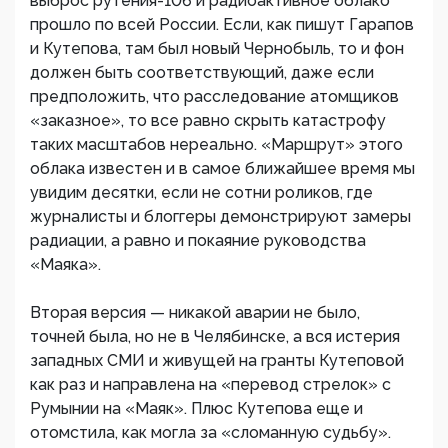
выброс рутения-106 и радиоактивное облако
прошло по всей России. Если, как пишут Гарапов
и Кутепова, там был новый Чернобыль, то и фон
должен быть соответствующий, даже если
предположить, что расследование атомщиков
«заказное», то все равно скрыть катастрофу
таких масштабов нереально. «Маршрут» этого
облака известен и в самое ближайшее время мы
увидим десятки, если не сотни роликов, где
журналисты и блоггеры демонстрируют замеры
радиации, а равно и покаяние руководства
«Маяка».
Вторая версия — никакой аварии не было,
точней была, но не в Челябинске, а вся истерия
западных СМИ и живущей на гранты Кутеповой
как раз и направлена на «перевод стрелок» с
Румынии на «Маяк». Плюс Кутепова еще и
отомстила, как могла за «сломанную судьбу».