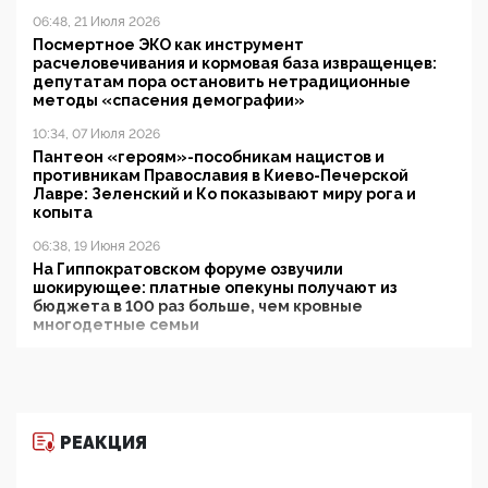
06:48, 21 Июля 2026
Посмертное ЭКО как инструмент
расчеловечивания и кормовая база извращенцев:
депутатам пора остановить нетрадиционные
методы «спасения демографии»
10:34, 07 Июля 2026
Пантеон «героям»-пособникам нацистов и
противникам Православия в Киево-Печерской
Лавре: Зеленский и Ко показывают миру рога и
копыта
06:38, 19 Июня 2026
На Гиппократовском форуме озвучили
шокирующее: платные опекуны получают из
бюджета в 100 раз больше, чем кровные
многодетные семьи
05:00, 13 Июня 2026
Разбор учебника Обществознания под редакцией
Медведева: суверенитет, традиционные ценности
и немного двоемыслия
РЕАКЦИЯ
11:53, 09 Июня 2026
Прокуратура наконец увидела экстремистскую