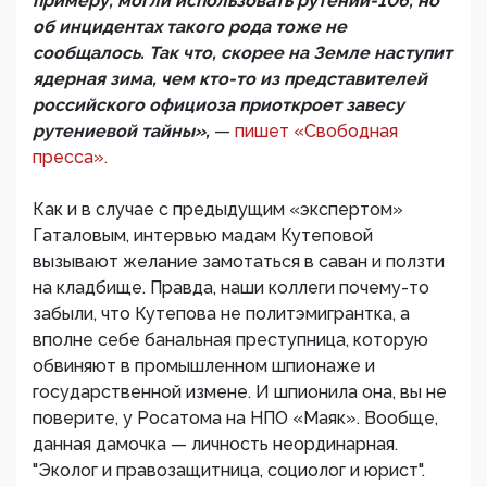
примеру, могли использовать рутений-106, но
об инцидентах такого рода тоже не
сообщалось. Так что, скорее на Земле наступит
ядерная зима, чем кто-то из представителей
российского официоза приоткроет завесу
рутениевой тайны»,
—
пишет «Свободная
пресса».
Как и в случае с предыдущим «экспертом»
Гаталовым, интервью мадам Кутеповой
вызывают желание замотаться в саван и ползти
на кладбище. Правда, наши коллеги почему-то
забыли, что Кутепова не политэмигрантка, а
вполне себе банальная преступница, которую
обвиняют в промышленном шпионаже и
государственной измене. И шпионила она, вы не
поверите, у Росатома на НПО «Маяк». Вообще,
данная дамочка — личность неординарная.
"Эколог и правозащитница, социолог и юрист".