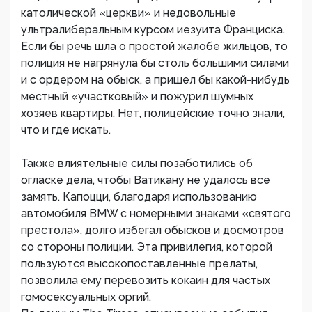
католической «церкви» и недовольные
ультралиберальным курсом иезуита Франциска.
Если бы речь шла о простой жалобе жильцов, то
полиция не нагрянула бы столь большими силами
и с ордером на обыск, а пришел бы какой-нибудь
местный «участковый» и пожурил шумных
хозяев квартиры. Нет, полицейские точно знали,
что и где искать.
Также влиятельные силы позаботились об
огласке дела, чтобы Ватикану не удалось все
замять. Капоцци, благодаря использованию
автомобиля BMW с номерными знаками «святого
престола», долго избегал обысков и досмотров
со стороны полиции. Эта привилегия, которой
пользуются высокопоставленные прелаты,
позволила ему перевозить кокаин для частых
гомосексуальных оргий.