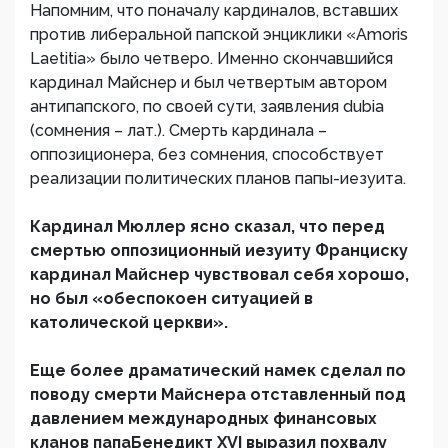
Напомним, что поначалу кардиналов, вставших
против либеральной папской энциклики «Amoris
Laetitia» было четверо. Именно скончавшийся
кардинал Майснер и был четвертым автором
антипапского, по своей сути, заявления dubia
(сомнения – лат.). Смерть кардинала –
оппозиционера, без сомнения, способствует
реализации политических планов папы-иезуита.
Кардинал Мюллер ясно сказал, что перед
смертью оппозиционный иезуиту Франциску
кардинал Майснер чувствовал себя хорошо,
но был «обеспокоен ситуацией в
католической церкви».
Еще более драматический намек сделал по
поводу смерти Майснера отставленный под
давлением международных финансовых
кланов папаБенедикт XVI выразил похвалу