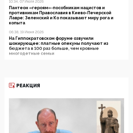
10:34, 07 Июля 2026
Пантеон «героям»-пособникам нацистов и
противникам Православия в Киево-Печерской
Лавре: Зеленский и Ко показывают миру рога и
копыта
06:38, 19 Июня 2026
На Гиппократовском форуме озвучили
шокирующее: платные опекуны получают из
бюджета в 100 раз больше, чем кровные
многодетные семьи
05:00, 13 Июня 2026
Разбор учебника Обществознания под редакцией
Медведева: суверенитет, традиционные ценности
и немного двоемыслия
РЕАКЦИЯ
11:53, 09 Июня 2026
Прокуратура наконец увидела экстремистскую
деятельность ИИТО ЮНЕСКО в России, но
цифроглобалисты продолжают определять
повестку в образовании
09:43, 01 Июня 2026
5G за счет здоровья граждан: Минцифры намерено
отобрать у регионов и муниципалитетов право