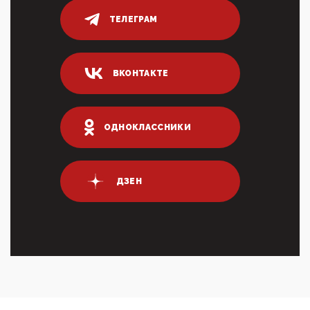
переводах по ...
ТЕЛЕГРАМ
03:35, 10 Апреля 2026
Суммарное вознаграждение менеджменту в 15
крупных банках по итогам 2025 года превысило 63
млрд руб. ...
ВКОНТАКТЕ
03:01, 10 Апреля 2026
Террорист и убийца Буданов вальяжно сообщил,
что союзники просили Киев не наносить удары по
энергети...
ОДНОКЛАССНИКИ
01:54, 10 Апреля 2026
ПрезидентПутинвчера вечером обьявил
Пасхальное перемирие с 16 часов субботы до конца
ДЗЕН
дня Воскресен...
01:09, 10 Апреля 2026
Цифроконцлагерь работает только на
входМошенники активно пользуются аккаунтами на
Госуслугах уме...
12:01, 10 Апреля 2026
Сионистское правительство благосклонно
разрешило православным христианам провести
обряд Схождения Бл...