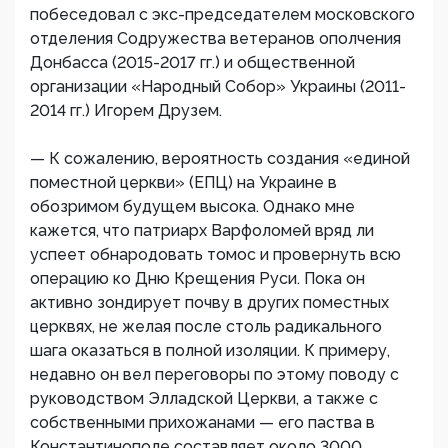
побеседовал с экс-председателем московского
отделения Содружества ветеранов ополчения
Донбасса (2015-2017 гг.) и общественной
организации «Народный Cобор» Украины (2011-
2014 гг.) Игорем Друзем.
— К сожалению, вероятность создания «единой
поместной церкви» (ЕПЦ) на Украине в
обозримом будущем высока. Однако мне
кажется, что патриарх Варфоломей вряд ли
успеет обнародовать томос и провернуть всю
операцию ко Дню Крещения Руси. Пока он
активно зондирует почву в других поместных
церквях, не желая после столь радикального
шага оказаться в полной изоляции. К примеру,
недавно он вел переговоры по этому поводу с
руководством Элладской Церкви, а также с
собственными прихожанами — его паства в
Константинополе составляет около 3000