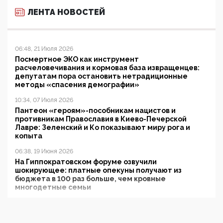
ЛЕНТА НОВОСТЕЙ
06:48, 21 Июля 2026
Посмертное ЭКО как инструмент
расчеловечивания и кормовая база извращенцев:
депутатам пора остановить нетрадиционные
методы «спасения демографии»
10:34, 07 Июля 2026
Пантеон «героям»-пособникам нацистов и
противникам Православия в Киево-Печерской
Лавре: Зеленский и Ко показывают миру рога и
копыта
06:38, 19 Июня 2026
На Гиппократовском форуме озвучили
шокирующее: платные опекуны получают из
бюджета в 100 раз больше, чем кровные
многодетные семьи
05:00, 13 Июня 2026
Разбор учебника Обществознания под редакцией
Медведева: суверенитет, традиционные ценности