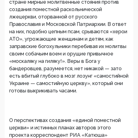
стране мирные молитвенные стояния против
создания поместной раскольнической
лжецеркви, оторванной от русского
Православия и Московской Патриархии. В ответ
на них, подобно цепным псам, срываются «херои
АТО», угрожающие женщинам и детям, как
заправские богохульники перебивая их молитвы
своим собачьим воем и орущие привычное
«москаляку на гиляку!». Веры в Бога у
бандеровцев, разумеется, нет никакой — зато
есть вбитый глубоко в мозг лозунг «самостийной
Украине — самостийную церкву», который они
готовы выкрикивать часами.
О перспективах создания «единой поместной
церкви» и истинных планах авторов этого
проекта корреспондент РИА «Катюша»