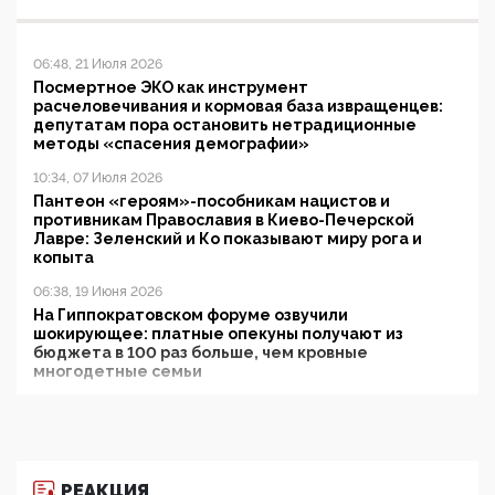
06:48, 21 Июля 2026
Посмертное ЭКО как инструмент
расчеловечивания и кормовая база извращенцев:
депутатам пора остановить нетрадиционные
методы «спасения демографии»
10:34, 07 Июля 2026
Пантеон «героям»-пособникам нацистов и
противникам Православия в Киево-Печерской
Лавре: Зеленский и Ко показывают миру рога и
копыта
06:38, 19 Июня 2026
На Гиппократовском форуме озвучили
шокирующее: платные опекуны получают из
бюджета в 100 раз больше, чем кровные
многодетные семьи
05:00, 13 Июня 2026
Разбор учебника Обществознания под редакцией
Медведева: суверенитет, традиционные ценности
и немного двоемыслия
РЕАКЦИЯ