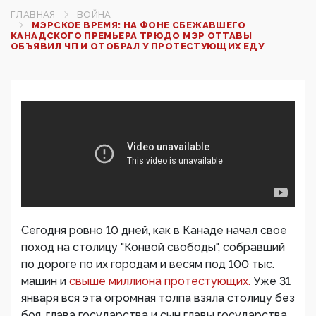
ГЛАВНАЯ
ВОЙНА
МЭРСКОЕ ВРЕМЯ: НА ФОНЕ СБЕЖАВШЕГО
КАНАДСКОГО ПРЕМЬЕРА ТРЮДО МЭР ОТТАВЫ
ОБЪЯВИЛ ЧП И ОТОБРАЛ У ПРОТЕСТУЮЩИХ ЕДУ
Сегодня ровно 10 дней, как в Канаде начал свое
поход на столицу "Конвой свободы", собравший
по дороге по их городам и весям под 100 тыс.
машин и
свыше миллиона протестующих.
Уже 31
января вся эта огромная толпа взяла столицу без
боя, глава государства и сын главы государства,