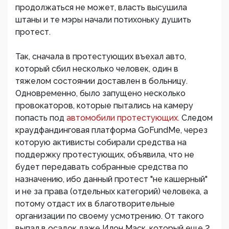
продолжаться не может, власть высушила
штаны и те мэры начали потихоньку душить
протест.
Так, сначала в протестующих въехал авто,
который сбил несколько человек, один в
тяжелом состоянии доставлен в больницу.
Одновременно, было запущено несколько
провокаторов, которые пытались на камеру
попасть под
автомобили протестующих.
Следом
краудфандинговая платформа GoFundMe, через
которую активисты собирали средства на
поддержку протестующих, объявила, что не
будет передавать собранные средства по
назначению, ибо данный протест "не кашерный"
и не за права (отдельных категорий) человека, а
потому отдаст их в благотворительные
организации по своему усмотрению. От такого
выпал в осадок даже Илон Маск, который еще 2