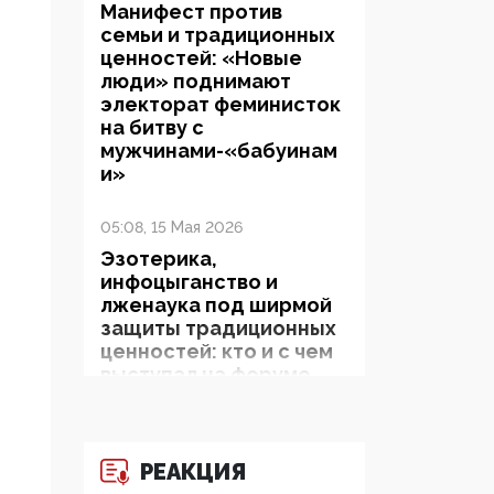
Манифест против
семьи и традиционных
ценностей: «Новые
люди» поднимают
электорат феминисток
на битву с
мужчинами-«бабуинам
и»
05:08, 15 Мая 2026
Эзотерика,
инфоцыганство и
лженаука под ширмой
защиты традиционных
ценностей: кто и с чем
выступал на форуме
«Россия 809. Традиции
будущего»
РЕАКЦИЯ
09:40, 06 Мая 2026