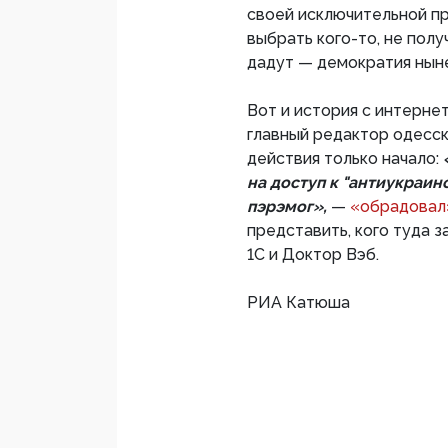
своей исключительной пр
выбрать кого-то, не полу
дадут — демократия ныне
Вот и история с интерне
главный редактор одесс
действия только начало:
на доступ к "антиукраин
пэрэмог»,
—
«обрадовал»
представить, кого туда з
1С и Доктор Вэб.
РИА Катюша