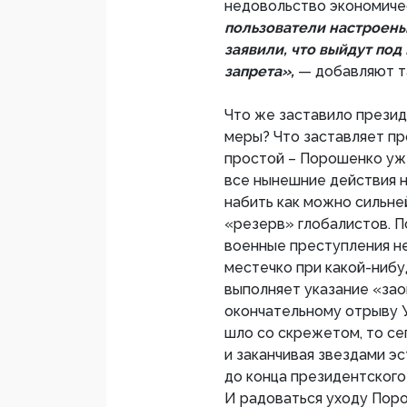
недовольство экономич
пользователи настроены 
заявили, что выйдут под
запрета»,
— добавляют т
Что же заставило презид
меры? Что заставляет п
простой – Порошенко уж
все нынешние действия н
набить как можно сильней
«резерв» глобалистов. По
военные преступления не
местечко при какой-нибу
выполняет указание «зао
окончательному отрыву У
шло со скрежетом, то сег
и заканчивая звездами э
до конца президентского
И радоваться уходу Поро