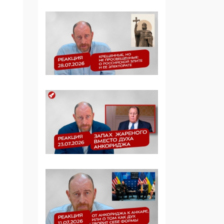
Симулякр патриотизма
и благолепия:
профилактика негатива
среди молодежи снова
отдана на откуп
«движперам»
03:35, 25 Апреля 2026
120 лет
парламентаризма: как
институт
народовластия
превратился в «чего
изволите» для
Правительства и АП
06:29, 15 Апреля 2026
Социальный фонд
России – пионер
жесткого внедрения