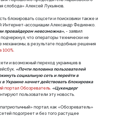
я слобода» Алексей Лукьянов.
ть блокировать соцсети и поисковики также и
й Интернет-ассоциации Александр Федиенко.
ии провайдером невозможна»,
- заявил
 подчеркнул, что операторы технически не
е механизмы, в результате подобные решения
а 100%.
сети и возможный переход украинцев в
ейсбук.
«Почти половина пользователей
окинуть социальную сеть и перейти в
ак в Украине начнет действовать блокировка
ий портал Обозреватель.
«Цукендерг
нтируют пользователи эту новость.
«патриотычный» портал, как «Обозреватель»
цсетей подогреет и без того растущее