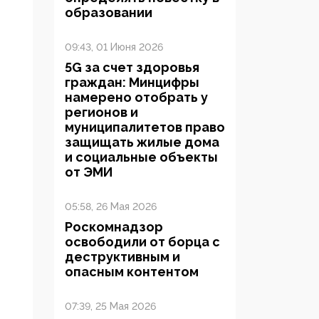
образовании
09:43, 01 Июня 2026
5G за счет здоровья
граждан: Минцифры
намерено отобрать у
регионов и
муниципалитетов право
защищать жилые дома
и социальные объекты
от ЭМИ
05:58, 26 Мая 2026
Роскомнадзор
освободили от борца с
деструктивным и
опасным контентом
07:39, 25 Мая 2026