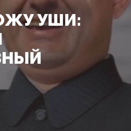
ОЖУ УШИ:
Л
ЗНЫЙ