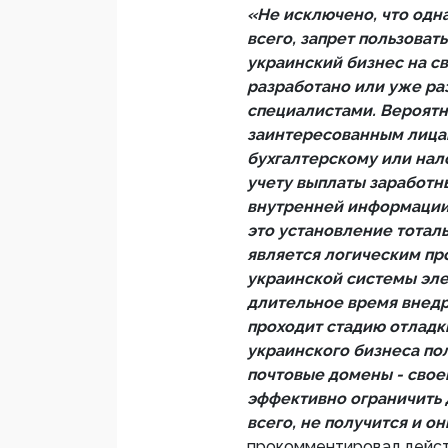
«Не исключено, что одна
всего, запрет пользоват
украинский бизнес на св
разработано или уже ра
специалистами. Вероятн
заинтересованным лицам
бухгалтерскому или нало
учету выплаты заработны
внутренней информации п
это установление тотал
является логическим п
украинской системы эле
длительное время внедря
проходит стадию отладк
украинского бизнеса пол
почтовые домены - своег
эффективно ограничить 
всего, не получится и о
прокомментировал дейст