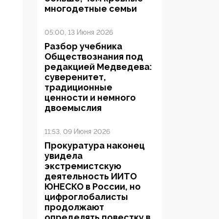
многодетные семьи
05:00, 13 Июня 2026
Разбор учебника
Обществознания под
редакцией Медведева:
суверенитет,
традиционные
ценности и немного
двоемыслия
11:53, 09 Июня 2026
Прокуратура наконец
увидела
экстремистскую
деятельность ИИТО
ЮНЕСКО в России, но
цифроглобалисты
продолжают
определять повестку в