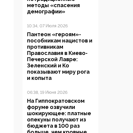
методы «спасения
демографии»
10:34, 07 Июля 2026
Пантеон «героям»-
пособникам нацистов и
противникам
Православия в Киево-
Печерской Лавре:
Зеленский и Ко
показывают миру рога
и копыта
06:38, 19 Июня 2026
На Гиппократовском
форуме озвучили
шокирующее: платные
опекуны получают из
бюджета в 100 раз
больше, чем кровные