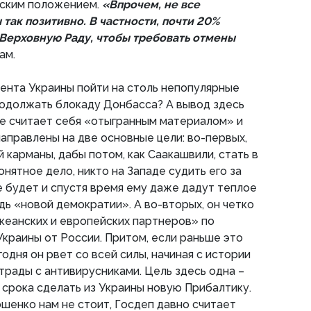
еским положением.
«Впрочем, не все
так позитивно. В частности, почти 20%
 Верховную Раду, чтобы требовать отмены
ам.
ента Украины пойти на столь непопулярные
родолжать блокаду Донбасса? А вывод здесь
е считает себя «отыгранным материалом» и
аправлены на две основные цели: во-первых,
 карманы, дабы потом, как Саакашвили, стать в
нятное дело, никто на Западе судить его за
 будет и спустя время ему даже дадут теплое
дь «новой демократии». А во-вторых, он четко
кеанских и европейских партнеров» по
краины от России. Притом, если раньше это
одня он рвет со всей силы, начиная с истории
страды с антивирусниками. Цель здесь одна –
 срока сделать из Украины новую Прибалтику.
шенко нам не стоит, Госдеп давно считает