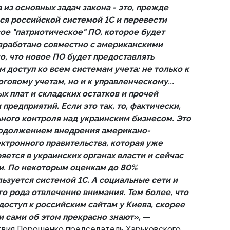
 из основных задач закона - это, прежде
ься российской системой 1С и перевести
ое "патриотическое" ПО, которое будет
зработано совместно с американскими
о, что новое ПО будет предоставлять
 доступ ко всем системам учета: не только к
говому учетам, но и к управленческому...
х плат и складских остатков и прочей
редприятий. Если это так, то, фактически,
ьного контроля над украинским бизнесом. Это
родолжением внедрения американо-
ктронного правительства, которая уже
ется в украинских органах власти и сейчас
и. По некоторым оценкам до 80%
ьзуется системой 1С. А социальные сети и
о рода отвлечение внимания. Тем более, что
доступ к российским сайтам у Киева, скорее
ни сами об этом прекрасно знают»,
—
вия Порошенко председатель Харьковского