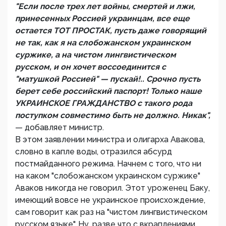
"Если после трех лет войны, смертей и лжи,
принесенных Россией украинцам, все еще
остается ТОТ ПРОСТАК, пусть даже говорящий
не так, как я на слобожанском украинском
суржике, а на чистом лингвистическом
русском, и он хочет воссоединится с
"матушкой Россией" — пускай!.. Срочно пусть
берет себе российский паспорт! Только наше
УКРАИНСКОЕ ГРАЖДАНСТВО с такого рода
поступком совместимо быть не должно. Никак",
— добавляет министр.
В этом заявлении министра и олигарха Авакова,
словно в капле воды, отразился абсурд
постмайданного режима. Начнем с того, что ни
на каком "слобожанском украинском суржике"
Аваков никогда не говорил. Этот уроженец Баку,
имеющий вовсе не украинское происхождение,
сам говорит как раз на "чистом лингвистическом
русском языке". Ну, разве что с вкраплениями