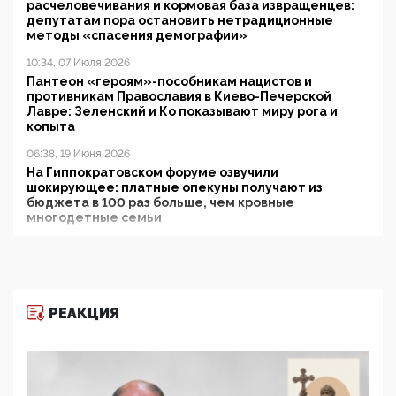
расчеловечивания и кормовая база извращенцев:
депутатам пора остановить нетрадиционные
методы «спасения демографии»
10:34, 07 Июля 2026
Пантеон «героям»-пособникам нацистов и
противникам Православия в Киево-Печерской
Лавре: Зеленский и Ко показывают миру рога и
копыта
06:38, 19 Июня 2026
На Гиппократовском форуме озвучили
шокирующее: платные опекуны получают из
бюджета в 100 раз больше, чем кровные
многодетные семьи
05:00, 13 Июня 2026
Разбор учебника Обществознания под редакцией
Медведева: суверенитет, традиционные ценности
и немного двоемыслия
РЕАКЦИЯ
11:53, 09 Июня 2026
Прокуратура наконец увидела экстремистскую
деятельность ИИТО ЮНЕСКО в России, но
цифроглобалисты продолжают определять
повестку в образовании