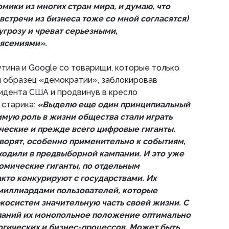
мики из многих стран мира, и думаю, что
встречи из бизнеса тоже со мной согласятся)
угрозу и чреват серьезными,
ясениями».
утина и Google со товарищи, которые только
 образец «демократии», заблокировав
идента США и продвинув в кресло
старика:
«Выделю еще один принципиальный
имую роль в жизни общества стали играть
еские и прежде всего цифровые гиганты.
оворят, особенно применительно к событиям,
ходили в предвыборной кампании. И это уже
номические гиганты, по отдельным
кто конкурируют с государствами. Их
миллиардами пользователей, которые
экосистем значительную часть своей жизни. С
паний их монопольное положение оптимально
огических и бизнес-процессов. Может быть,