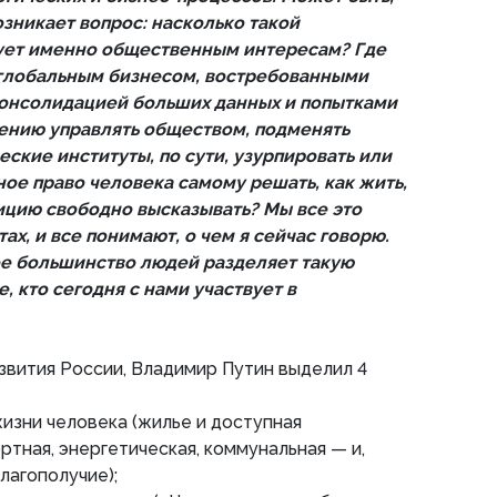
возникает вопрос: насколько такой
ует именно общественным интересам? Где
глобальным бизнесом, востребованными
консолидацией больших данных и попытками
рению управлять обществом, подменять
ские институты, по сути, узурпировать или
ое право человека самому решать, как жить,
зицию свободно высказывать? Мы все это
ах, и все понимают, о чем я сейчас говорю.
е большинство людей разделяет такую
е, кто сегодня с нами участвует в
звития России, Владимир Путин выделил 4
жизни человека (жилье и доступная
ртная, энергетическая, коммунальная — и,
лагополучие);