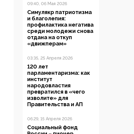
09:40, 06 Мая 2026
Симулякр патриотизма
и благолепия:
профилактика негатива
среди молодежи снова
отдана на откуп
«движперам»
03:35, 25 Апреля 2026
120 лет
парламентаризма: как
институт
народовластия
превратился в «чего
изволите» для
Правительства и АП
06:29, 15 Апреля 2026
Социальный фонд
России – пионер