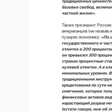
традиционных ценностей 
базовых свобод, включа
частной жизни».
Также президент России 
американцев (не назвав 
пузырях экономику:
«По 
государственного и час
отметке в 200 проценто
он превысил 300 процен
странах процентные ста
нулевой отметке. А в к
минимальных уровнях. В
традиционными инструм
кредитования по сути н
смягчение, которое толь
финансовых активов вед
нарастающий разрыв меж
(кстати говоря, мне об 