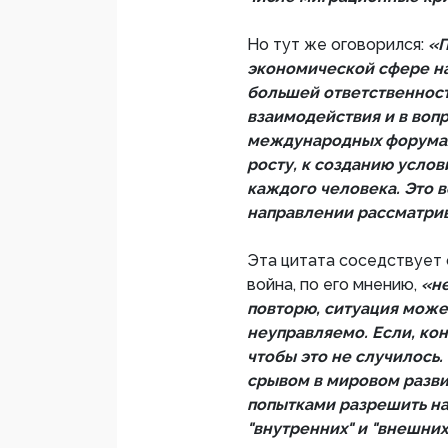
Но тут же оговорился:
«П
экономической сфере на
большей ответственност
взаимодействия и в вопр
международных форумах
росту, к созданию усло
каждого человека. Это 
направлении рассматрив
Эта цитата соседствует 
война, по его мнению,
«не
повторю, ситуация може
неуправляемо. Если, кон
чтобы это не случилось.
срывом в мировом развит
попытками разрешить на
"внутренних" и "внешних