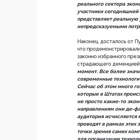
реального сектора эконо
участники сегодняшней 
представляет реальную 
непредсказуемыми потр
Наконец, досталось от П
что продемонстрировали
законно избранного през
страдающего деменцией 
момент. Все более знач
современные технологич
Сейчас об этом много г
которые в Штатах проис
не просто какие-то эко
направлениям они де-фа
аудитория исчисляется 
проводят в рамках этих 
точки зрения самих ком
для организации технол