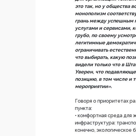
это так, но у общества 
монополизм соответств
грань между успешным 
услугами и сервисами, 
грубо, по своему усмот
легитимные демократиче
ограничивать естественн
что выбирать, какую по
видели только что в Штат
Уверен, что подавляюще
позицию, в том числе и т
мероприятии».
Говоря о приоритетах ра
пункта:
• комфортная среда для 
инфраструктура: транспо
конечно, экологическое б