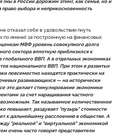
(мы в России дорожим этим), как семья, но и
я право выбора и неприкосновенность
не отказал себе в удовольствии пнуть
их по имени) за построенную на финансовых
оценкам МВФ уровень совокупного долга
тного сектора вплотную приблизился к
в глобального ВВП. А в отдельных экономиках
тов национального ВВП. При этом в развитых
вки повсеместно находятся практически на
лючевых развивающихся — на исторически
се это делает стимулирование экономики
ентами за счет наращивания частного
евозможным. Так называемое количественное
ко повышает, раздувает "пузырь" стоимости
ет к дальнейшему расслоению в обществе. А
ду "реальной" и "виртуальной" экономикой
этом очень часто говорят представители