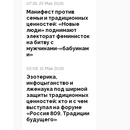
07:39, 25 Мая 2026
Манифест против
семьи и традиционных
ценностей: «Новые
люди» поднимают
электорат феминисток
на битву с
мужчинами-«бабуинам
и»
05:08, 15 Мая 2026
Эзотерика,
инфоцыганство и
лженаука под ширмой
защиты традиционных
ценностей: кто и с чем
выступал на форуме
«Россия 809. Традиции
будущего»