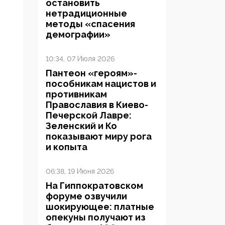
остановить
нетрадиционные
методы «спасения
демографии»
10:34, 07 Июля 2026
Пантеон «героям»-
пособникам нацистов и
противникам
Православия в Киево-
Печерской Лавре:
Зеленский и Ко
показывают миру рога
и копыта
06:38, 19 Июня 2026
На Гиппократовском
форуме озвучили
шокирующее: платные
опекуны получают из