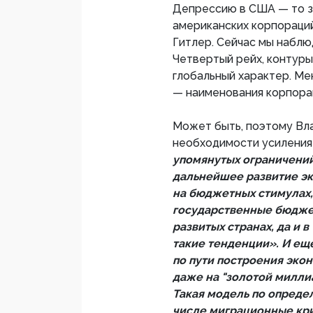
Депрессию в США — то зр
американских корпораци
Гитлер. Сейчас мы наблю
Четвертый рейх, контуры
глобальный характер. Ме
— наименования корпора
Может быть, поэтому Вл
необходимости усиления
упомянутых ограничени
дальнейшее развитие эк
на бюджетных стимулах,
государственные бюджет
развитых странах, да и
такие тенденции». И ещ
по пути построения эко
даже на "золотой миллиа
Такая модель по опреде
числе миграционные кри