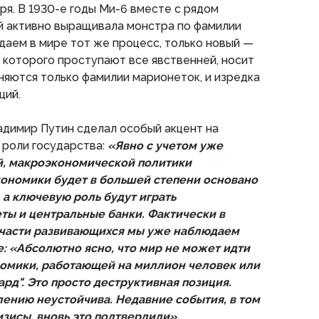
я. В 1930-е годы Ми-6 вместе с рядом
й активно выращивала монстра по фамилии
даем в мире тот же процесс, только новый —
 которого проступают все явственней, носит
няются только фамилии марионеток, и изредка
ций.
адимир Путин сделал особый акцент на
 роли государства:
«Явно с учетом уже
й, макроэкономической политики
ономики будет в большей степени основано
 а ключевую роль будут играть
ы и центральные банки. Фактически в
 в части развивающихся мы уже наблюдаем
е: «Абсолютно ясно, что мир не может идти
номики, работающей на миллион человек или
рд". Это просто деструктивная позиция.
лению неустойчива. Недавние события, в том
зисы, вновь это подтвердили».