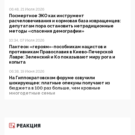
06:48, 21 Июля 2026
Посмертное ЭКО как инструмент
расчеловечивания и кормовая база извращенцев:
депутатам пора остановить нетрадиционные
методы «спасения демографии»
10:34, 07 Июля 2026
Пантеон «героям»-пособникам нацистов и
противникам Православия в Киево-Печерской
Лавре: Зеленский и Ко показывают миру рога и
копыта
06:38, 19 Июня 2026
На Гиппократовском форуме озвучили
шокирующее: платные опекуны получают из
бюджета в 100 раз больше, чем кровные
многодетные семьи
05:00, 13 Июня 2026
Разбор учебника Обществознания под редакцией
Медведева: суверенитет, традиционные ценности
и немного двоемыслия
РЕАКЦИЯ
11:53, 09 Июня 2026
Прокуратура наконец увидела экстремистскую