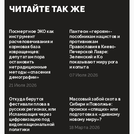
Симулякр патриотизма и благолепия:
ЧИТАЙТЕ ТАК ЖЕ
профилактика негатива среди молодежи снова
отдана на откуп «движперам»
03:35, 25 Апреля 2026
120 лет парламентаризма: как институт
Посмертное ЭКО как
Пантеон «героям»-
народовластия превратился в «чего изволите» для
инструмент
пособникам нацистов и
Правительства и АП
расчеловечивания и
противникам
кормовая база
Православия в Киево-
06:29, 15 Апреля 2026
извращенцев:
Печерской Лавре:
Социальный фонд России – пионер жесткого
депутатам пора
Зеленский и Ко
внедрения цифроконцлагеря: работников СФР по
остановить
показывают миру рога
всей стране принуждают ставить MAX ID под
нетрадиционные
и копыта
угрозой увольнения
методы «спасения
07 Июля 2026
демографии»
10:02, 10 Апреля 2026
21 Июля 2026
Президент РАН Красников о том, что родители в
будущем смогут генетически смоделировать
ребенка:"...
Откуда берутся
Массовый забой скота в
фестивали плова в
Сибири и Поволжье:
09:07, 10 Апреля 2026
русских регионах, или
происки «спящих» или
Ачто, так можно было?Стоило России хоть капельку
Исламизация через
подготовка к «дивному
показать зубы, отправивроссийский фрегат
цифровизацию под
новому миру»?
Адмир...
видом национальной
18 Марта 2026
политики
05:52, 10 Апреля 2026