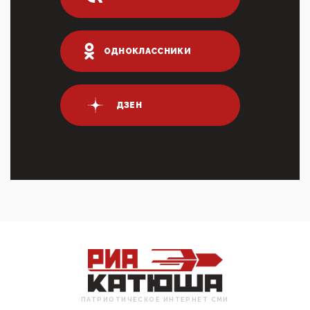
03:01, 10 Апреля 2026
Террорист и убийца Буданов вальяжно сообщил,
что союзники просили Киев не наносить удары по
энергети...
ОДНОКЛАССНИКИ
01:54, 10 Апреля 2026
ПрезидентПутинвчера вечером обьявил
Пасхальное перемирие с 16 часов субботы до конца
ДЗЕН
дня Воскресен...
01:09, 10 Апреля 2026
Цифроконцлагерь работает только на
входМошенники активно пользуются аккаунтами на
Госуслугах уме...
12:01, 10 Апреля 2026
Сионистское правительство благосклонно
разрешило православным христианам провести
обряд Схождения Бл...
09:40, 10 Апреля 2026
Честно говоря, ситуация с продвижением через
российские крупнейшие СМИ персоны Эррола
Маска (отца Ил...
ПАТРИОТИЧЕСКОЕ ИНТЕРНЕТ СМИ
07:11, 10 Апреля 2026