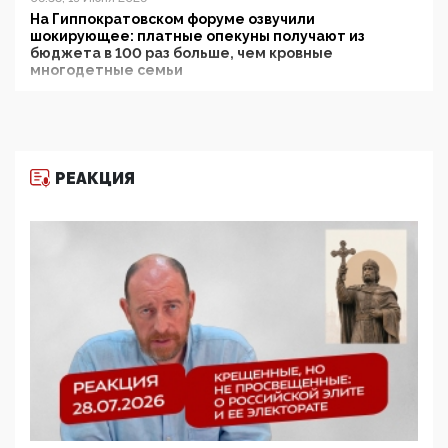
На Гиппократовском форуме озвучили
шокирующее: платные опекуны получают из
бюджета в 100 раз больше, чем кровные
многодетные семьи
05:00, 13 Июня 2026
Разбор учебника Обществознания под редакцией
Медведева: суверенитет, традиционные ценности
и немного двоемыслия
РЕАКЦИЯ
11:53, 09 Июня 2026
Прокуратура наконец увидела экстремистскую
деятельность ИИТО ЮНЕСКО в России, но
цифроглобалисты продолжают определять
повестку в образовании
09:43, 01 Июня 2026
5G за счет здоровья граждан: Минцифры намерено
отобрать у регионов и муниципалитетов право
защищать жилые дома и социальные объекты от
ЭМИ
05:58, 26 Мая 2026
Роскомнадзор освободили от борца с
деструктивным и опасным контентом