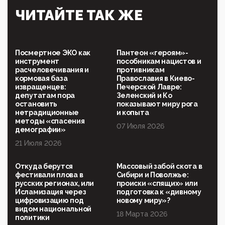
Симулякр патриотизма и благолепия:
ЧИТАЙТЕ ТАК ЖЕ
профилактика негатива среди молодежи снова
отдана на откуп «движперам»
03:35, 25 Апреля 2026
120 лет парламентаризма: как институт
Посмертное ЭКО как
Пантеон «героям»-
народовластия превратился в «чего изволите» для
инструмент
пособникам нацистов и
Правительства и АП
расчеловечивания и
противникам
кормовая база
Православия в Киево-
06:29, 15 Апреля 2026
извращенцев:
Печерской Лавре:
Социальный фонд России – пионер жесткого
депутатам пора
Зеленский и Ко
внедрения цифроконцлагеря: работников СФР по
остановить
показывают миру рога
всей стране принуждают ставить MAX ID под
нетрадиционные
и копыта
угрозой увольнения
методы «спасения
07 Июля 2026
демографии»
10:02, 10 Апреля 2026
21 Июля 2026
Президент РАН Красников о том, что родители в
будущем смогут генетически смоделировать
ребенка:"...
Откуда берутся
Массовый забой скота в
фестивали плова в
Сибири и Поволжье:
09:07, 10 Апреля 2026
русских регионах, или
происки «спящих» или
Ачто, так можно было?Стоило России хоть капельку
Исламизация через
подготовка к «дивному
показать зубы, отправивроссийский фрегат
цифровизацию под
новому миру»?
Адмир...
видом национальной
18 Марта 2026
политики
05:52, 10 Апреля 2026