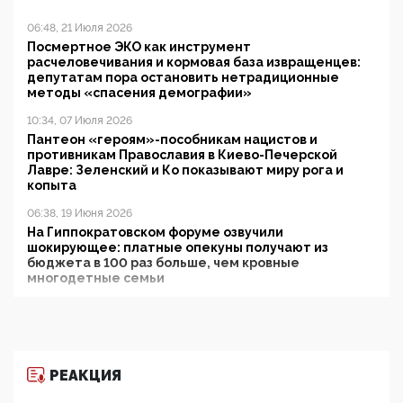
06:48, 21 Июля 2026
Посмертное ЭКО как инструмент
расчеловечивания и кормовая база извращенцев:
депутатам пора остановить нетрадиционные
методы «спасения демографии»
10:34, 07 Июля 2026
Пантеон «героям»-пособникам нацистов и
противникам Православия в Киево-Печерской
Лавре: Зеленский и Ко показывают миру рога и
копыта
06:38, 19 Июня 2026
На Гиппократовском форуме озвучили
шокирующее: платные опекуны получают из
бюджета в 100 раз больше, чем кровные
многодетные семьи
05:00, 13 Июня 2026
Разбор учебника Обществознания под редакцией
Медведева: суверенитет, традиционные ценности
и немного двоемыслия
РЕАКЦИЯ
11:53, 09 Июня 2026
Прокуратура наконец увидела экстремистскую