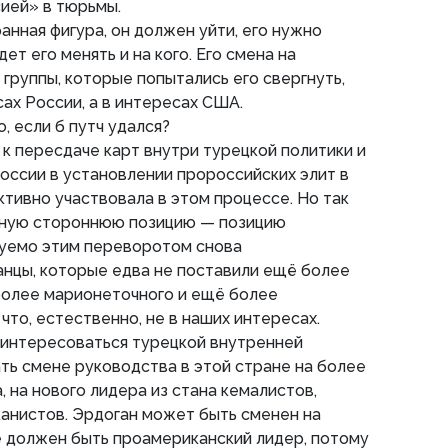
ией» в тюрьмы.
анная фигура, он должен уйти, его нужно
дет его менять и на кого. Его смена на
группы, которые попытались его свергнуть,
ах России, а в интересах США.
, если б путч удался?
 к пересдаче карт внутри турецкой политики и
России в установлении пророссийских элит в
ктивно участвовала в этом процессе. Но так
ивную стороннюю позицию — позицию
уемо этим переворотом снова
анцы, которые едва не поставили ещё более
более марионеточного и ещё более
что, естественно, не в наших интересах.
 интересоваться турецкой внутренней
ть смене руководства в этой стране на более
 на нового лидера из стана кемалистов,
анистов. Эрдоган может быть сменен на
не должен быть проамериканский лидер, потому