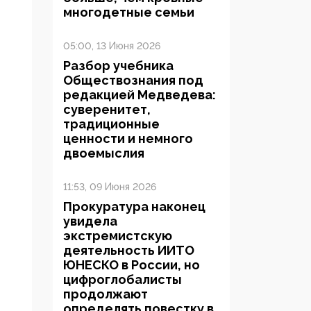
многодетные семьи
05:00, 13 Июня 2026
Разбор учебника
Обществознания под
редакцией Медведева:
суверенитет,
традиционные
ценности и немного
двоемыслия
11:53, 09 Июня 2026
Прокуратура наконец
увидела
экстремистскую
деятельность ИИТО
ЮНЕСКО в России, но
цифроглобалисты
продолжают
определять повестку в