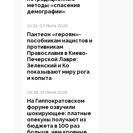
методы «спасения
демографии»
10:34, 07 Июля 2026
Пантеон «героям»-
пособникам нацистов и
противникам
Православия в Киево-
Печерской Лавре:
Зеленский и Ко
показывают миру рога
и копыта
06:38, 19 Июня 2026
На Гиппократовском
форуме озвучили
шокирующее: платные
опекуны получают из
бюджета в 100 раз
больше, чем кровные