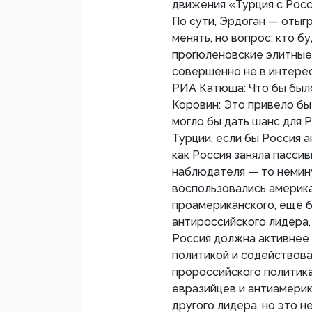
движения «Турция с Росс
По сути, Эрдоган — отыгр
менять, но вопрос: кто бу
прогюленовские элитные 
совершенно не в интерес
РИА Катюша: Что бы было
Коровин: Это привело бы
могло бы дать шанс для 
Турции, если бы Россия а
как Россия заняла пасс
наблюдателя — то немин
воспользовались америк
проамериканского, ещё 
антироссийского лидера, 
Россия должна активнее
политикой и содействова
пророссийского политика,
евразийцев и антиамерик
другого лидера, но это 