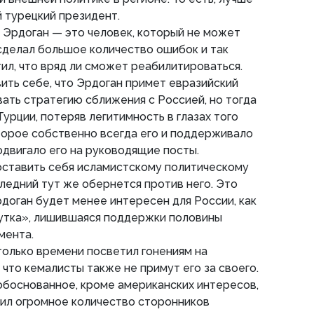
 турецкий президент.
о Эрдоган — это человек, который не может
сделал большое количество ошибок и так
ил, что вряд ли сможет реабилитироваться.
ть себе, что Эрдоган примет евразийский
вать стратегию сближения с Россией, но тогда
урции, потеряв легитимность в глазах того
торое собственно всегда его и поддерживало
одвигало его на руководящие посты.
оставить себя исламистскому политическому
следний тут же обернется против него. Это
рдоган будет менее интересен для России, как
 утка», лишившаяся поддержки половины
мента.
только времени посветил гонениям на
 что кемалисты также не примут его за своего.
обоснованное, кроме американских интересов,
дил огромное количество сторонников