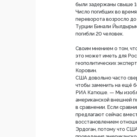
были задержаны свыше 1
Число погибших во врем
переворота возросло до
Турции Бинали Йылдырым
погибли 20 человек.
Своим мнением о том, чт
это может иметь для Рос
геополитических экспер
Коровин.
США довольно часто све
чтобы заменить на ещё 
РИА Катюше. — Мы изобли
американской внешней по
в сравнении. Если сравни
предлагают сейчас вмест
восстановлением отношен
Эрдоган, потому что США
проведения американской