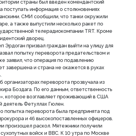
рритории страны был введен комендантский
ала поступать информация о столкновениях
анскими. СМИ сообщили, что танки окружили
аре, а также выпустили несколько ракет по
сударственной телерадиокомпании TRT. Кроме
зидентский дворец.
 Эрдоган призвал граждан выйти на улицу для
назвал попытку переворота предательством и
же заявил, что операция по подавлению
т завершена и страна не окажется в руках
.
б организаторах переворота прозвучала из
кира Боздага. По его данным, ответственность
», которое возглавляет проживающий в США
й деятель Фетуллах Гюлен.
то попытка переворота была предпринята под
прокурора и 46 высокопоставленных офицеров.
ии произошел раскол. Мятежники получили
сухопутных войск и ВВС. К 10 утра по Москве