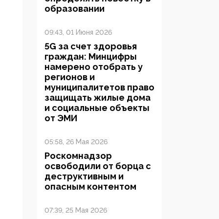
образовании
09:43, 01 Июня 2026
5G за счет здоровья
граждан: Минцифры
намерено отобрать у
регионов и
муниципалитетов право
защищать жилые дома
и социальные объекты
от ЭМИ
05:58, 26 Мая 2026
Роскомнадзор
освободили от борца с
деструктивным и
опасным контентом
07:39, 25 Мая 2026