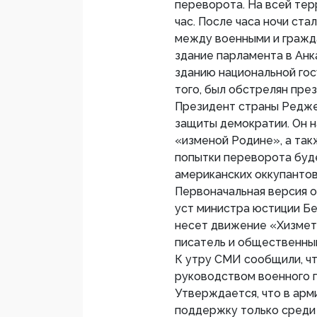
переворота. На всей те
час. После часа ночи ст
между военными и гражд
здание парламента в Анк
зданию национальной го
того, был обстрелян пре
Президент страны Реджеп
защиты демократии. Он 
«изменой Родине», а так
попытки переворота буде
американских оккупантов
Первоначальная версия о
уст министра юстиции Бе
несет движение «Хизмет
писатель и общественны
К утру СМИ сообщили, ч
руководством военного 
Утверждается, что в арм
поддержку только среди 