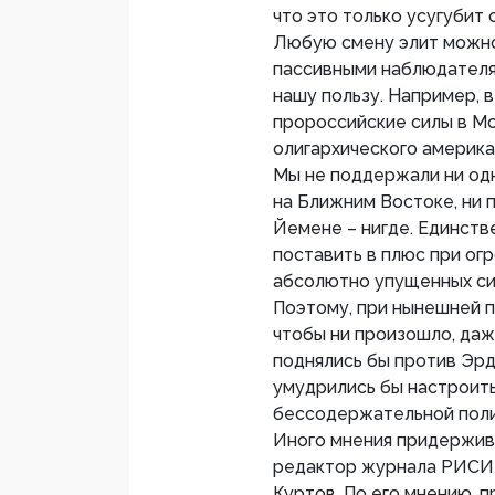
что это только усугубит 
Любую смену элит можно 
пассивными наблюдателя
нашу пользу. Например, в
пророссийские силы в Мо
олигархического америка
Мы не поддержали ни одн
на Ближним Востоке, ни 
Йемене – нигде. Единств
поставить в плюс при ог
абсолютно упущенных си
Поэтому, при нынешней п
чтобы ни произошло, даж
поднялись бы против Эрд
умудрились бы настроить
бессодержательной поли
Иного мнения придержив
редактор журнала РИСИ
Куртов. По его мнению, п