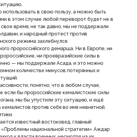
ситуацию.
использовать в свою пользу, а можно быть
ми в этом случае любой переворот будет не в
 свое время, не так давно, мы не поддержали
лдавии, и народный протест против
нского режима захлебнулся.
ого пророссийского демарша. Ни в Европе, ни
пророссийские, ни проевразийские силы в
енно — мы поддержали Асада, и это можно
ромном количестве минусов потерянных и
туаций.
ассивности, понятно, что в любом случае,
е если бы пророссийские кемалистские силы
огана, мы бы упустили эту ситуацию, и ещё
 кемалистов против себя во имя невнятной,
тики.
ается известный востоковед, главный
 «Проблемы национальной стратегии» Аждар
риход к власти военных, несмотря на их