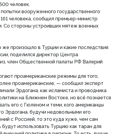
500 человек.
я попытки вооруженного государственного
 161 человека, сообщил премьер-министр
. Со стороны устроивших мятеж военных
о же произошло в Турции и какие последствия
сии, поделился директор Центра
тиз, член Общественной палаты РФ Валерий
ргают проамериканские режимы для того,
более проамериканские, — сообщил эксперт
чали Эрдогана, как исламиста и проводника
литики на Ближнем Востоке, но всё познается
вать его с Гюленом и теми, кого американцы
о Эрдогана, будучи недовольными его
ий с Россией, то это куда хуже, чем сам
 будут использовать Турцию как таран для
 внешней политике в регионе. То есть, лучше