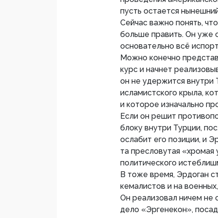
пусть остается нынешний
Сейчас важно понять, чт
больше править. Он уже 
основательно всё испорт
Можно конечно представи
курс и начнет реализовы
он не удержится внутри Т
исламистского крыла, ко
и которое изначально пр
Если он решит противоп
блоку внутри Турции, по
ослабит его позиции, и Э
та пресловутая «хромая
политического истеблиш
В тоже время, Эрдоган с
кемалистов и на военных,
Он реализовал ничем не 
дело «Эргенекон», поса