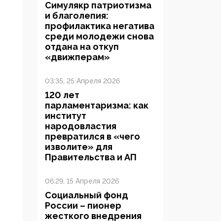
Симулякр патриотизма
и благолепия:
профилактика негатива
среди молодежи снова
отдана на откуп
«движперам»
03:35, 25 Апреля 2026
120 лет
парламентаризма: как
институт
народовластия
превратился в «чего
изволите» для
Правительства и АП
06:29, 15 Апреля 2026
Социальный фонд
России – пионер
жесткого внедрения