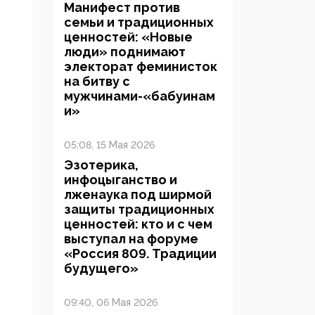
Манифест против
семьи и традиционных
ценностей: «Новые
люди» поднимают
электорат феминисток
на битву с
мужчинами-«бабуинам
и»
05:08, 15 Мая 2026
Эзотерика,
инфоцыганство и
лженаука под ширмой
защиты традиционных
ценностей: кто и с чем
выступал на форуме
«Россия 809. Традиции
будущего»
09:40, 06 Мая 2026