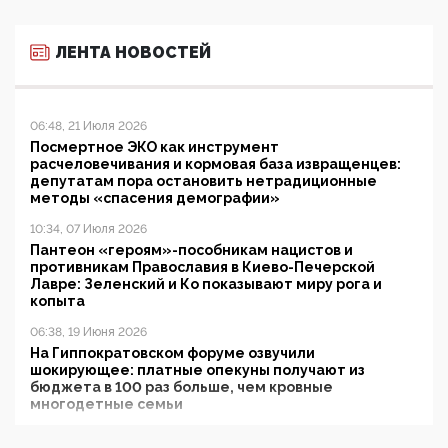
ЛЕНТА НОВОСТЕЙ
06:48, 21 Июля 2026
Посмертное ЭКО как инструмент
расчеловечивания и кормовая база извращенцев:
депутатам пора остановить нетрадиционные
методы «спасения демографии»
10:34, 07 Июля 2026
Пантеон «героям»-пособникам нацистов и
противникам Православия в Киево-Печерской
Лавре: Зеленский и Ко показывают миру рога и
копыта
06:38, 19 Июня 2026
На Гиппократовском форуме озвучили
шокирующее: платные опекуны получают из
бюджета в 100 раз больше, чем кровные
многодетные семьи
05:00, 13 Июня 2026