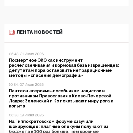
ЛЕНТА НОВОСТЕЙ
06:48, 21 Июля 2026
Посмертное ЭКО как инструмент
расчеловечивания и кормовая база извращенцев:
депутатам пора остановить нетрадиционные
методы «спасения демографии»
10:34, 07 Июля 2026
Пантеон «героям»-пособникам нацистов и
противникам Православия в Киево-Печерской
Лавре: Зеленский и Ко показывают миру рога и
копыта
06:38, 19 Июня 2026
На Гиппократовском форуме озвучили
шокирующее: платные опекуны получают из
бюджета в 100 раз больше, чем кровные