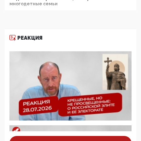
многодетные семьи
05:00, 13 Июня 2026
Разбор учебника Обществознания под редакцией
Медведева: суверенитет, традиционные ценности
и немного двоемыслия
РЕАКЦИЯ
11:53, 09 Июня 2026
Прокуратура наконец увидела экстремистскую
деятельность ИИТО ЮНЕСКО в России, но
цифроглобалисты продолжают определять
повестку в образовании
09:43, 01 Июня 2026
5G за счет здоровья граждан: Минцифры намерено
отобрать у регионов и муниципалитетов право
защищать жилые дома и социальные объекты от
ЭМИ
05:58, 26 Мая 2026
Роскомнадзор освободили от борца с
деструктивным и опасным контентом
07:39, 25 Мая 2026
Манифест против семьи и традиционных
ценностей: «Новые люди» поднимают электорат