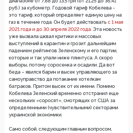
диапазоне от 7,88 до 13,5 грн (от 21,25 до 36,41
руб.) за кубометр. Годовой тариф Кобелева -
это тариф, который определяет единую цену на
газ в течение года. Он будет действовать
с 1 мая
2021 года и до 30 апреля 2022 года.
Эта новость
уже вызвала шквал критики и массовых
выступлений в карантин и грозит дальнейшим
падением рейтингов Зеленскому и его партии,
которые и так упали ниже плинтуса. А скоро
выборы, потому соросенка и осадили. Да вот
беда – явился барин и высек управляющего за
самоуправство да потакание хотелкам
батраков. Притом высек от их имени. Помимо
Кобелева Зеленский временно отстранил еще
нескольких «соросят», смотрящих от США за
определенными (чувствительными) секторами
украинской экономики.
Само собой, следующим главным вопросом,