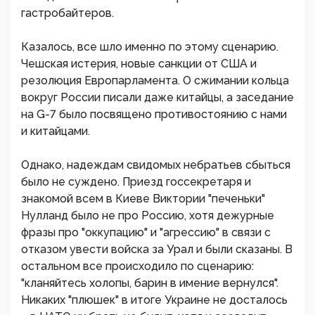
гастробайтеров.
Казалось, все шло именно по этому сценарию.
Чешская истерия, новые санкции от США и
резолюция Европарламента. О сжимании кольца
вокруг России писали даже китайцы, а заседание
на G-7 было посвящено противостоянию с нами
и китайцами.
Однако, надеждам свидомых небратьев сбыться
было не суждено. Приезд госсекретаря и
знакомой всем в Киеве Виктории "печеньки"
Нулланд было не про Россию, хотя дежурные
фразы про "оккупацию" и "агрессию" в связи с
отказом увести войска за Урал и были сказаны. В
остальном все происходило по сценарию:
"кланяйтесь холопы, барин в имение вернулся".
Никаких "плюшек" в итоге Украине не досталось