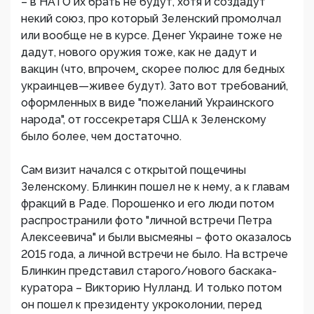
– в НАТО их брать не будут, хотя и создадут
некий союз, про который Зеленский промолчал
или вообще не в курсе. Денег Украине тоже не
дадут, нового оружия тоже, как не дадут и
вакцин (что, впрочем¸ скорее полюс для бедных
украинцев—живее будут). Зато вот требований,
оформленных в виде "пожеланий Украинского
народа", от госсекретаря США к Зеленскому
было более, чем достаточно.
Сам визит начался с открытой пощечины
Зеленскому. Блинкин пошел не к нему, а к главам
фракций в Раде. Порошенко и его люди потом
распространили фото "личной встречи Петра
Алексеевича" и были высмеяны – фото оказалось
2015 года, а личной встречи не было. На встрече
Блинкин представил старого/нового баскака-
куратора – Викторию Нулланд. И только потом
он пошел к президенту укроколонии, перед