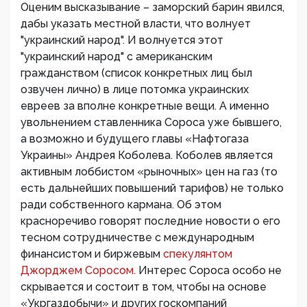
Оценим высказывание – заморский барин явился,
дабы указать местной власти, что волнует
"украинский народ". И волнуется этот
"украинский народ" с американским
гражданством (список конкретных лиц был
озвучен лично) в лице потомка украинских
евреев за вполне конкретные вещи. А именно
увольнением ставленника Сороса уже бывшего,
а возможно и будущего главы «Нафтогаза
Украины» Андрея Коболева. Коболев является
активным лоббистом «рыночных» цен на газ (то
есть дальнейших повышений тарифов) не только
ради собственного кармана. Об этом
красноречиво говорят последние новости о его
тесном сотрудничестве с международным
финансистом и биржевым
спекулянтом
Джорджем Соросом.
Интерес Сороса особо не
скрывается и состоит в том, чтобы на основе
«Укргаздобычи» и других госкомпаний