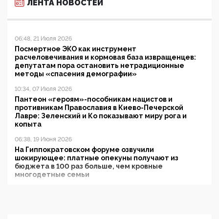
ЛЕНТА НОВОСТЕЙ
06:48, 21 Июля 2026
Посмертное ЭКО как инструмент
расчеловечивания и кормовая база извращенцев:
депутатам пора остановить нетрадиционные
методы «спасения демографии»
10:34, 07 Июля 2026
Пантеон «героям»-пособникам нацистов и
противникам Православия в Киево-Печерской
Лавре: Зеленский и Ко показывают миру рога и
копыта
06:38, 19 Июня 2026
На Гиппократовском форуме озвучили
шокирующее: платные опекуны получают из
бюджета в 100 раз больше, чем кровные
многодетные семьи
05:00, 13 Июня 2026
Разбор учебника Обществознания под редакцией
Медведева: суверенитет, традиционные ценности
и немного двоемыслия