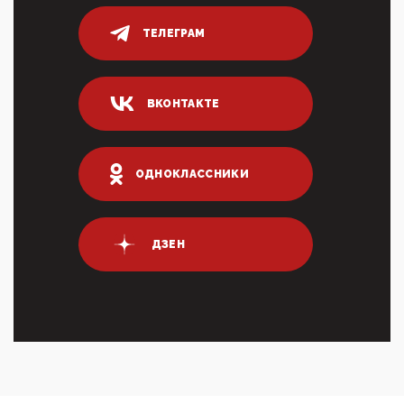
переводах по ...
ТЕЛЕГРАМ
03:35, 10 Апреля 2026
Суммарное вознаграждение менеджменту в 15
крупных банках по итогам 2025 года превысило 63
млрд руб. ...
ВКОНТАКТЕ
03:01, 10 Апреля 2026
Террорист и убийца Буданов вальяжно сообщил,
что союзники просили Киев не наносить удары по
энергети...
ОДНОКЛАССНИКИ
01:54, 10 Апреля 2026
ПрезидентПутинвчера вечером обьявил
Пасхальное перемирие с 16 часов субботы до конца
ДЗЕН
дня Воскресен...
01:09, 10 Апреля 2026
Цифроконцлагерь работает только на
входМошенники активно пользуются аккаунтами на
Госуслугах уме...
12:01, 10 Апреля 2026
Сионистское правительство благосклонно
разрешило православным христианам провести
обряд Схождения Бл...