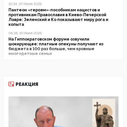
10:34, 07 Июля 2026
Пантеон «героям»-пособникам нацистов и
противникам Православия в Киево-Печерской
Лавре: Зеленский и Ко показывают миру рога и
копыта
06:38, 19 Июня 2026
На Гиппократовском форуме озвучили
шокирующее: платные опекуны получают из
бюджета в 100 раз больше, чем кровные
многодетные семьи
05:00, 13 Июня 2026
Разбор учебника Обществознания под редакцией
Медведева: суверенитет, традиционные ценности
и немного двоемыслия
РЕАКЦИЯ
11:53, 09 Июня 2026
Прокуратура наконец увидела экстремистскую
деятельность ИИТО ЮНЕСКО в России, но
цифроглобалисты продолжают определять
повестку в образовании
09:43, 01 Июня 2026
5G за счет здоровья граждан: Минцифры намерено
отобрать у регионов и муниципалитетов право