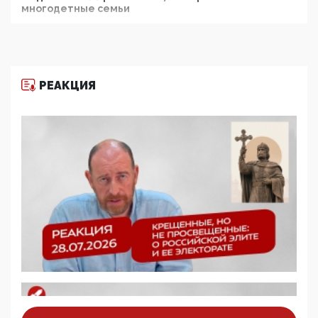
многодетные семьи
05:00, 13 Июня 2026
Разбор учебника Обществознания под редакцией
Медведева: суверенитет, традиционные ценности
и немного двоемыслия
РЕАКЦИЯ
11:53, 09 Июня 2026
Прокуратура наконец увидела экстремистскую
деятельность ИИТО ЮНЕСКО в России, но
цифроглобалисты продолжают определять
повестку в образовании
09:43, 01 Июня 2026
5G за счет здоровья граждан: Минцифры намерено
отобрать у регионов и муниципалитетов право
защищать жилые дома и социальные объекты от
ЭМИ
05:58, 26 Мая 2026
Роскомнадзор освободили от борца с
деструктивным и опасным контентом
07:39, 25 Мая 2026
Манифест против семьи и традиционных
ценностей: «Новые люди» поднимают электорат