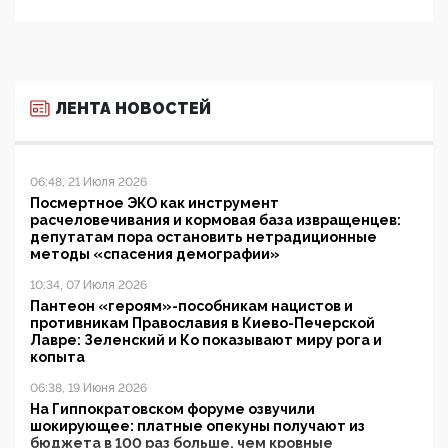
ЛЕНТА НОВОСТЕЙ
06:48, 21 Июля 2026
Посмертное ЭКО как инструмент
расчеловечивания и кормовая база извращенцев:
депутатам пора остановить нетрадиционные
методы «спасения демографии»
10:34, 07 Июля 2026
Пантеон «героям»-пособникам нацистов и
противникам Православия в Киево-Печерской
Лавре: Зеленский и Ко показывают миру рога и
копыта
06:38, 19 Июня 2026
На Гиппократовском форуме озвучили
шокирующее: платные опекуны получают из
бюджета в 100 раз больше, чем кровные