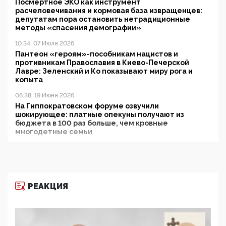
Посмертное ЭКО как инструмент
расчеловечивания и кормовая база извращенцев:
депутатам пора остановить нетрадиционные
методы «спасения демографии»
10:34, 07 Июля 2026
Пантеон «героям»-пособникам нацистов и
противникам Православия в Киево-Печерской
Лавре: Зеленский и Ко показывают миру рога и
копыта
06:38, 19 Июня 2026
На Гиппократовском форуме озвучили
шокирующее: платные опекуны получают из
бюджета в 100 раз больше, чем кровные
многодетные семьи
05:00, 13 Июня 2026
Разбор учебника Обществознания под редакцией
Медведева: суверенитет, традиционные ценности
и немного двоемыслия
РЕАКЦИЯ
11:53, 09 Июня 2026
Прокуратура наконец увидела экстремистскую
деятельность ИИТО ЮНЕСКО в России, но
цифроглобалисты продолжают определять