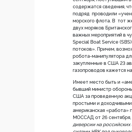
содержатся сведения, чт
подряд проводили «учен
морского флота. В тот ж
двух моряков Британског
важных мероприятий в ч
Special Boat Service (SB
потоков». Причем, возмо
робота-манипулятора для
закупленные в США 23 ав
газопроводов кажется н
Имеет место быть и «ам
бывший министр обороны
США за проведенную акц
простыми и доходчивыми с
американская «работа» 
МОССАД от 26 сентября, 
диверсии на российских
силами ЧВК под руковод