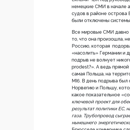
немецкие СМИ в начале 
судов в районе острова 
были отключены системы
Все мировые СМИ давно н
то, что она произошла, н
Россию, которая подорв
«насолить» Германии и д
подрыв не волнует никог
prodest?». А ведь прямо
самая Польша, на террит
MI6. В день подрыва был 
Норвегию и Польшу, кото
какое показательное «со
ключевой проект для обе
результат политики ЕС, 
газа. Трубопровод сыгра
нынешнего энергетическ
Брюсселе коммюнике сло