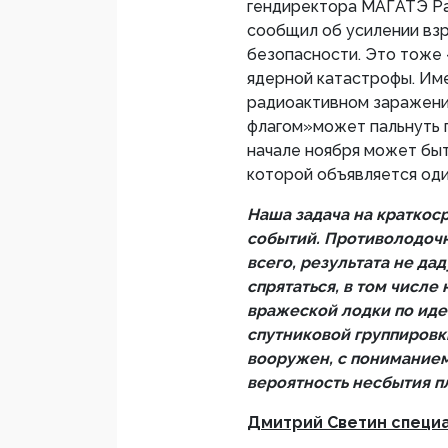
гендиректора МАГАТЭ Раф
сообщил об усилении взр
безопасности. Это тоже
ядерной катастрофы. Име
радиоактивном заражени
флагом»может пальнуть п
начале ноября может быт
которой объявляется оди
Наша задача на краткос
событий. Противолодоч
всего, результата не да
спрятаться, в том числе
вражеской лодки по ид
спутниковой группировк
вооружен, с пониманием
вероятность несбытия п
Дмитрий Светин специ