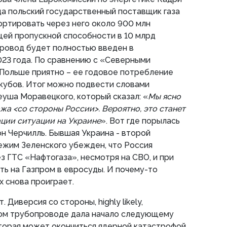
ода польский государственный поставщик газа
ртировать через него около 900 млн
щей пропускной способности в 10 млрд
провод будет полностью введен в
023 года. По сравнению с «Северными
 Польше приятно – ее годовое потребление
 кубов. Итог можно подвести словами
уша Моравецкого, который сказал: «
Мы ясно
ажа <со стороны России>. Вероятно, это станет
ции ситуации на Украине
». Вот где порылась
н Черчилль. Бывшая Украина - второй
ежим Зеленского убежден, что Россия
з ГТС «Нафтогаза», несмотря на СВО, и при
ть на Газпром в евросуды. И почему-то
х снова проиграет.
 Диверсия со стороны, highly likely,
ком трубопроводе дала начало следующему
торая может окончиться ядерной катастрофой.