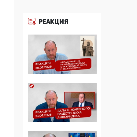
Симулякр патриотизма
и благолепия:
профилактика негатива
РЕАКЦИЯ
среди молодежи снова
отдана на откуп
«движперам»
03:35, 25 Апреля 2026
120 лет
парламентаризма: как
институт
народовластия
превратился в «чего
изволите» для
Правительства и АП
06:29, 15 Апреля 2026
Социальный фонд
России – пионер
жесткого внедрения