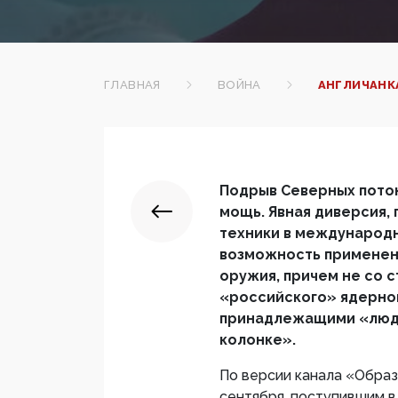
ГЛАВНАЯ
ВОЙНА
АНГЛИЧАНК
Подрыв Северных поток
мощь. Явная диверсия,
техники в международн
возможность применен
оружия, причем не со 
«российского» ядерно
принадлежащими «людя
колонке».
По версии канала «Образ
сентября, поступившим в