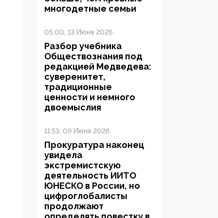
многодетные семьи
05:00, 13 Июня 2026
Разбор учебника
Обществознания под
редакцией Медведева:
суверенитет,
традиционные
ценности и немного
двоемыслия
11:53, 09 Июня 2026
Прокуратура наконец
увидела
экстремистскую
деятельность ИИТО
ЮНЕСКО в России, но
цифроглобалисты
продолжают
определять повестку в