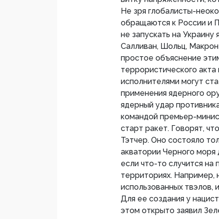
Не зря глобалисты-неоко
обращаются к России и П
не запускать на Украину 
Салливан, Шольц, Макрон
простое объяснение этим
террористического акта 
исполнителями могут ста
применения ядерного ору
ядерный удар противника
командой премьер-минист
старт ракет. Говорят, ч
Тэтчер. Оно состояло тол
акватории Черного моря 
если что-то случится на
территориях. Например, 
использованных твэлов, 
Для ее создания у нацис
этом открыто заявил Зел