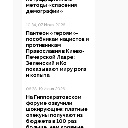
методы «спасения
демографии»
10:34, 07 Июля 2026
Пантеон «героям»-
пособникам нацистов и
противникам
Православия в Киево-
Печерской Лавре:
Зеленский и Ко
показывают миру рога
и копыта
06:38, 19 Июня 2026
На Гиппократовском
форуме озвучили
шокирующее: платные
опекуны получают из
бюджета в 100 раз
больше, чем кровные