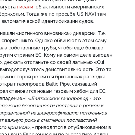
августа
писали
об активности американских
Борнхольм. Тогда же по просьбе US NAVI там
 автоматической идентификации судов.
ашли «истинного виновника» диверсии. Т.е.
е спорит никто. Однако обвиняют в этом саму
ала собственные трубы, чтобы еще больше
ругим странам ЕС. Кому на самом деле выгоден
о, дескать отстаньте со своей латынью «Cui
й выгодополучатель действительно есть. Это та
ории которой резвится британская разведка
открыт газопровод Baltic Pipe, связавший
рая становится новым газовым хабом для ЕС,
впадение»! «
Балтийский газопровод - это
спечения безопасности поставок в регион и
направленной на диверсификацию источников
ет важную роль в смягчении последствий
ого кризиса
», - приводятся в опубликованном в
ва члена Еврокомиссии по энергетике Кадри