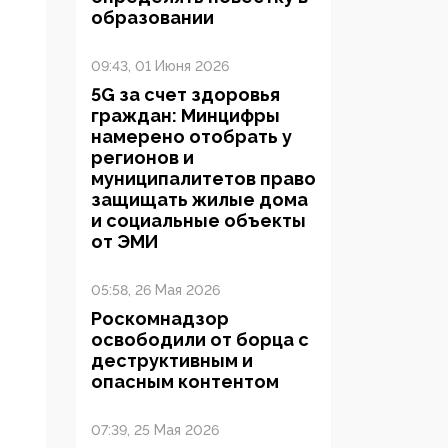
образовании
09:43, 01 Июня 2026
5G за счет здоровья
граждан: Минцифры
намерено отобрать у
регионов и
муниципалитетов право
защищать жилые дома
и социальные объекты
от ЭМИ
05:58, 26 Мая 2026
Роскомнадзор
освободили от борца с
деструктивным и
опасным контентом
07:39, 25 Мая 2026