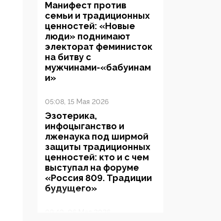
Манифест против
семьи и традиционных
ценностей: «Новые
люди» поднимают
электорат феминисток
на битву с
мужчинами-«бабуинам
и»
05:08, 15 Мая 2026
Эзотерика,
инфоцыганство и
лженаука под ширмой
защиты традиционных
ценностей: кто и с чем
выступал на форуме
«Россия 809. Традиции
будущего»
09:40, 06 Мая 2026