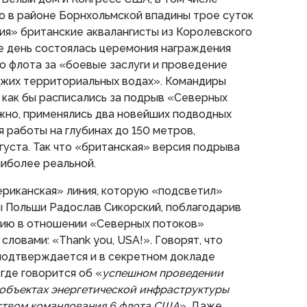
о в районе Борнхольмской впадины трое суток
ия» британские аквалангисты из Королевского
е день состоялась церемония награждения
о флота за «боевые заслуги и проведение
ужих территориальных водах». Командиры
S) как бы расписались за подрыв «Северных
жно, применялись два новейших подводных
 работы на глубинах до 150 метров,
густа. Так что «британская» версия подрыва
аиболее реальной.
ериканская» линия, которую «подсветил»
 Польши Радослав Сикорский, поблагодарив
ию в отношении «Северных потоков»
ловами: «Thank you, USA!». Говорят, что
подтверждается и в секретном докладе
где говорится об «
успешном проведении
 объектах энергетической инфраструктуры
ством командования 6 флота США
». Даже