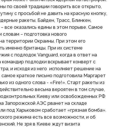
ны по своей традиции говорить все открыто,
утину с просьбой не давить на красную кнопку,
ядерные ракеты. Байден, Трасс, Блинкен,
 – все оказались едины в этом порыве. Самое
 словам – подготовка нового
на территории Окраины. При этом его
ть именно британцы. При их системе
жия с подлодок Vanguard, когда в ответ на
 командир подлодки вскрывает конверт с
ра, и исходя из него исполняет решение на
то самое краткое письмо подготовила Маргарет
ько из одного слова - «Fire!». Старт ракеты из
действительно весьма вероятен в том случае,
 подконтрольных Киеву или освобожденных РФ
на Запорожской АЭС рванет на складе
или под Харьковом сработает «грязная бомба».
тского режима есть все возможности, и об
енский. Не зря в Киеве ждут визита