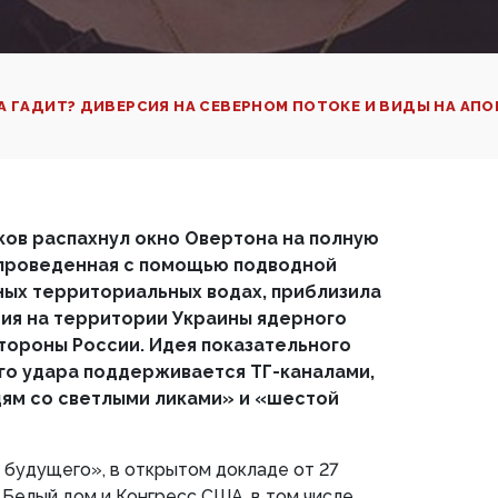
А ГАДИТ? ДИВЕРСИЯ НА СЕВЕРНОМ ПОТОКЕ И ВИДЫ НА АП
ов распахнул окно Овертона на полную
 проведенная с помощью подводной
ых территориальных водах, приблизила
ия на территории Украины ядерного
стороны России. Идея показательного
го удара поддерживается ТГ-каналами,
м со светлыми ликами» и «шестой
 будущего», в открытом докладе от 27
 Белый дом и Конгресс США, в том числе