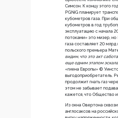
Симсон. К концу этого г
PGNiG планирует транспо
кубометров газа. При об
кубометров в год трубо
эксплуатацию с начала 2
потоками» это мизер, но
газа составляет 20 млрд
польского премьера Мате
видим, что это акт сабот
еще одним этапом эскала
«гиена Европы» © Уинсто
выгодоприобретатель. Р
продолжит гнать газ чере
этом не забывает подава
кажется, что Общество и
Из окна Овертона сквозит.
англосаксов на российс
витку напряженности, ко