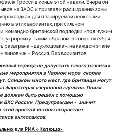
аэля Гросси в конце этой недели. Вчера он
ывов на ЗАЭС и призвал к расширению зоны
 «прокладка» для планируемой неоконами
нно в этих вариантах, при сильном
и, командир британской подлодки «под чужим
о укрорейху. Таким образом, в конце октября
ь разыграна «двухходовка», на каждом этапе
н виновник – Россия. Без вариантов.
рочный период не допустить такого развития
ные мероприятия в Черном море, скорее
дут. Слишком много мест, где британцы могут
 на фарватерах «зерновой сделки». Поиск
ее должен быть решен с помощью
и ВКС России. Предупрежден - значит
 этой простой истины возрастает
ланов англосаксов.
ально для РИА «Катюша»