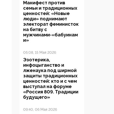
Манифест против
семьи и традиционных
ценностей: «Новые
люди» поднимают
электорат феминисток
на битву с
мужчинами-«бабуинам
и»
05:08, 15 Мая 2026
Эзотерика,
инфоцыганство и
лженаука под ширмой
защиты традиционных
ценностей: кто и с чем
выступал на форуме
«Россия 809. Традиции
будущего»
09:40, 06 Мая 2026