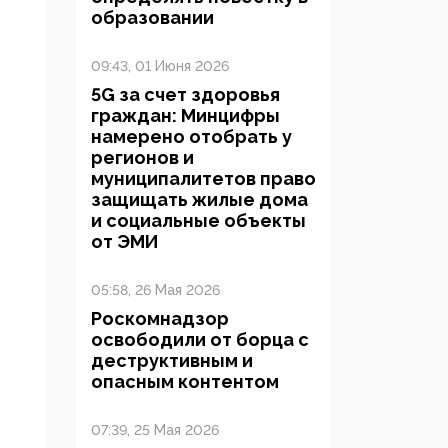
образовании
09:43, 01 Июня 2026
5G за счет здоровья
граждан: Минцифры
намерено отобрать у
регионов и
муниципалитетов право
защищать жилые дома
и социальные объекты
от ЭМИ
05:58, 26 Мая 2026
Роскомнадзор
освободили от борца с
деструктивным и
опасным контентом
07:39, 25 Мая 2026