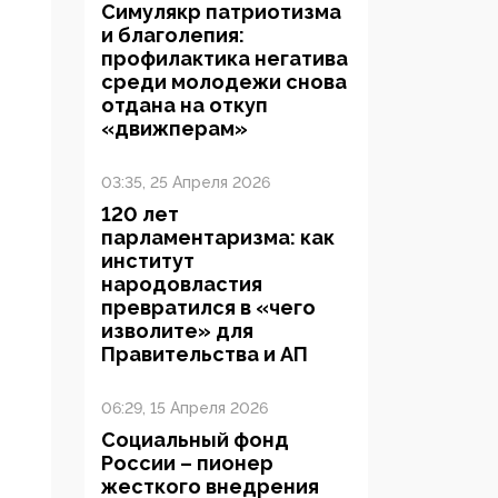
Симулякр патриотизма
и благолепия:
профилактика негатива
среди молодежи снова
отдана на откуп
«движперам»
03:35, 25 Апреля 2026
120 лет
парламентаризма: как
институт
народовластия
превратился в «чего
изволите» для
Правительства и АП
06:29, 15 Апреля 2026
Социальный фонд
России – пионер
жесткого внедрения