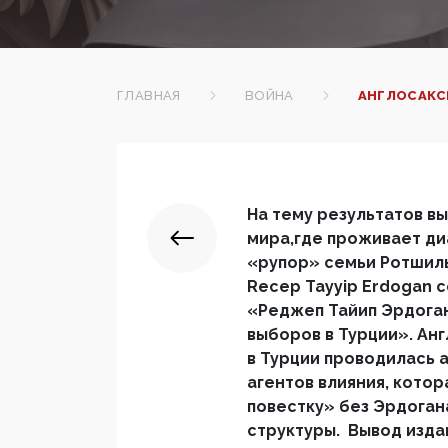
ГЛАВНАЯ
ВОЙНА
АНГЛОСАКС
На тему результатов вы
мира,где проживает ди
«рупор» семьи Ротшиль
Recep Tayyip Erdogan co
«Реджеп Тайип Эрдоган
выборов в Турции». Ан
в Турции проводилась 
агентов влияния, кото
повестку» без Эрдоган
структуры. Вывод изда