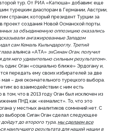
 второй тур. От РИА «Катюша» добавим: еще
шим турецким диаспорам в Германии, Австрии,
угим странам, который президент Турции за
в проект создания Новой Османской порты.
данных за объединенную оппозицию оказались
едсказывали ангажированные Западом
жидал сам Кемаль Кылычдароглу. Третий
 глава
альянса «АTA»
эх
Синан Оган, получил
ся для него удивительно сильным результатом
».
 один: Оган «социально ближе» Эрдогану и,
ется передать ему своих избирателей за две
 мая – дня окончательного турецкого выбора.
етим: во взаимодействии с ним есть
в том, что в 2013 году Оган был исключен из
ижения ПНД как «кемалист». То, что это
гана у местных аналитиков сомнений нет. С
 до выборов Сиган Оган сделал следующее
дойдут до второго тура,
мы сделаем все
ся наилучшего результата для нашей нации в