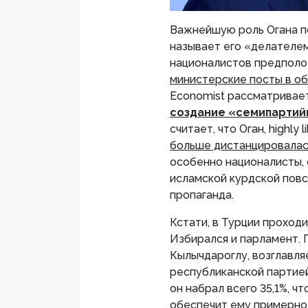
Важнейшую роль Огана п
называет его «делателем
националистов предполож
министерские посты в об
Economist рассматривает
создание «семипарти
считает, что Оган, highly 
больше дистанцировалас
особенно националисты,
исламской курдской повс
пропаганда.
Кстати, в Турции проход
Избирался и парламент. 
Кылычдароглу, возглавл
республиканской партией
он набрал всего 35,1%, ч
обеспечит ему примерно 