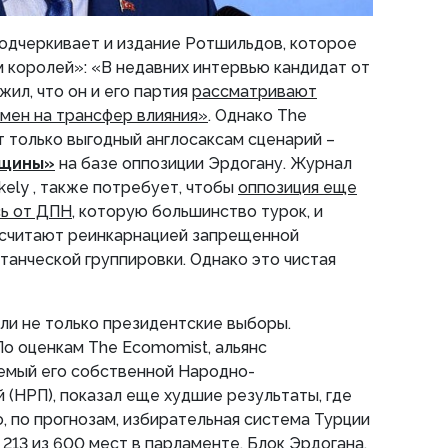
одчеркивает и издание Ротшильдов, которое
 королей»: «В недавних интервью кандидат от
ил, что он и его партия
рассматривают
мен на трансфер влияния»
. Однако The
 только выгодный англосаксам сценарий –
йщины»
на базе оппозиции Эрдогану. Журнал
likely , также потребует, чтобы
оппозиция еще
ь от ДПН
, которую большинство турок, и
 считают реинкарнацией запрещенной
танческой группировки. Однако это чистая
или не только президентские выборы.
По оценкам The Ecomomist, альянс
яемый его собственной Народно-
 (НРП), показал еще худшие результаты, где
то, по прогнозам, избирательная система Турции
213 из 600 мест в парламенте. Блок Эрдогана,