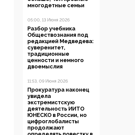
многодетные семьи
05:00, 13 Июня 2026
Разбор учебника
Обществознания под
редакцией Медведева:
суверенитет,
традиционные
ценности и немного
двоемыслия
11:53, 09 Июня 2026
Прокуратура наконец
увидела
экстремистскую
деятельность ИИТО
ЮНЕСКО в России, но
цифроглобалисты
продолжают
определять повестку в