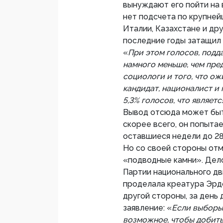
вынуждают его пойти на
нет подсчета по крупней
Италии, Казахстане и др
последние годы затащил 
«
При этом голосов, под
намного меньше, чем пр
социологи и того, что о
кандидат, националист и
5,3% голосов, что являет
Вывод отсюда может быть
скорее всего, он попыта
оставшиеся недели до 28
Но со своей стороны отм
«подводные камни». Дело 
Партии национального дв
проделала креатура Эрдо
другой стороны, за день
заявление: «
Если выборы 
возможное, чтобы добить