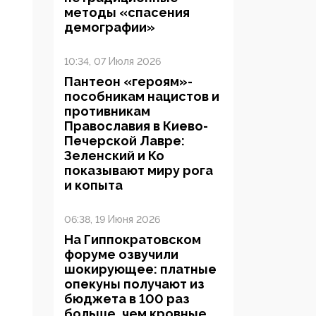
методы «спасения
демографии»
10:34, 07 Июля 2026
Пантеон «героям»-
пособникам нацистов и
противникам
Православия в Киево-
Печерской Лавре:
Зеленский и Ко
показывают миру рога
и копыта
06:38, 19 Июня 2026
На Гиппократовском
форуме озвучили
шокирующее: платные
опекуны получают из
бюджета в 100 раз
больше, чем кровные