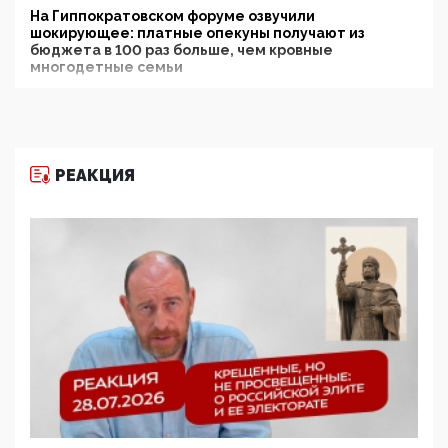
На Гиппократовском форуме озвучили
шокирующее: платные опекуны получают из
бюджета в 100 раз больше, чем кровные
многодетные семьи
05:00, 13 Июня 2026
Разбор учебника Обществознания под редакцией
Медведева: суверенитет, традиционные ценности
и немного двоемыслия
РЕАКЦИЯ
11:53, 09 Июня 2026
Прокуратура наконец увидела экстремистскую
деятельность ИИТО ЮНЕСКО в России, но
цифроглобалисты продолжают определять
повестку в образовании
09:43, 01 Июня 2026
5G за счет здоровья граждан: Минцифры намерено
отобрать у регионов и муниципалитетов право
защищать жилые дома и социальные объекты от
ЭМИ
05:58, 26 Мая 2026
Роскомнадзор освободили от борца с
деструктивным и опасным контентом