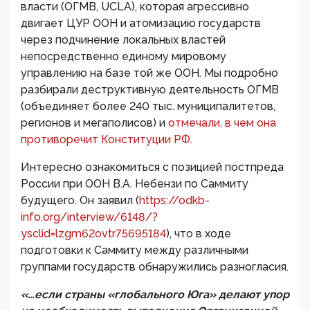
власти (ОГМВ, UCLA), которая агрессивно
двигает ЦУР ООН и атомизацию государств
через подчинение локальных властей
непосредственно единому мировому
управлению на базе той же ООН. Мы подробно
разбирали деструктивную деятельность ОГМВ
(объединяет более 240 тыс. муниципалитетов,
регионов и мегаполисов) и
отмечали, в чем она
противоречит Конституции РФ.
Интересно ознакомиться с позицией постпреда
России при ООН В.А. Небензи по Саммиту
будущего. Он заявил (
https://odkb-
info.org/interview/6148/?
ysclid=lzgm62ovtr75695184
), что в ходе
подготовки к Саммиту между различными
группами государств обнаружились разногласия.
«…если страны «глобального Юга» делают упор