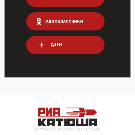
03:01, 10 Апреля 2026
Террорист и убийца Буданов вальяжно сообщил,
что союзники просили Киев не наносить удары по
энергети...
ОДНОКЛАССНИКИ
01:54, 10 Апреля 2026
ПрезидентПутинвчера вечером обьявил
Пасхальное перемирие с 16 часов субботы до конца
ДЗЕН
дня Воскресен...
01:09, 10 Апреля 2026
Цифроконцлагерь работает только на
входМошенники активно пользуются аккаунтами на
Госуслугах уме...
12:01, 10 Апреля 2026
Сионистское правительство благосклонно
разрешило православным христианам провести
обряд Схождения Бл...
09:40, 10 Апреля 2026
Честно говоря, ситуация с продвижением через
российские крупнейшие СМИ персоны Эррола
Маска (отца Ил...
ПАТРИОТИЧЕСКОЕ ИНТЕРНЕТ СМИ
07:11, 10 Апреля 2026