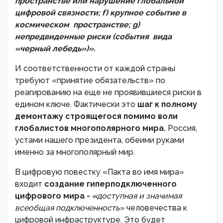
пространстве или нарушение глобальной
цифровой связности; f) крупное событие в
космическом пространстве; g)
непредвиденные риски (события вида
«черный лебедь»)».
И соответственности от каждой страны
требуют «принятие обязательств» по
реагированию на еще не проявившиеся риски в
едином ключе. Фактически это
шаг к полному
демонтажу строящегося помимо воли
глобалистов многополярного мира.
Россия,
устами нашего президента, обеими руками
именно за многополярный мир.
В цифровую повестку «Пакта во имя мира»
входит
с
оздание гиперподключенного
цифрового мира -
«
доступная и значимая
всеобщая подключенность»
человечества к
цифровой инфраструктуре. Это будет