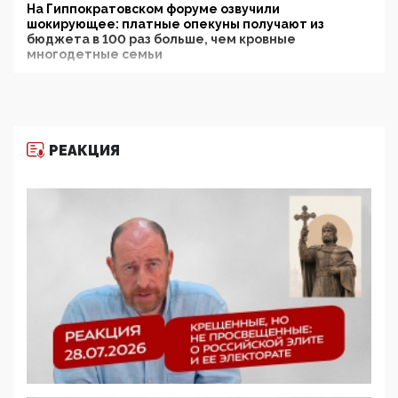
На Гиппократовском форуме озвучили
шокирующее: платные опекуны получают из
бюджета в 100 раз больше, чем кровные
многодетные семьи
05:00, 13 Июня 2026
Разбор учебника Обществознания под редакцией
Медведева: суверенитет, традиционные ценности
и немного двоемыслия
РЕАКЦИЯ
11:53, 09 Июня 2026
Прокуратура наконец увидела экстремистскую
деятельность ИИТО ЮНЕСКО в России, но
цифроглобалисты продолжают определять
повестку в образовании
09:43, 01 Июня 2026
5G за счет здоровья граждан: Минцифры намерено
отобрать у регионов и муниципалитетов право
защищать жилые дома и социальные объекты от
ЭМИ
05:58, 26 Мая 2026
Роскомнадзор освободили от борца с
деструктивным и опасным контентом