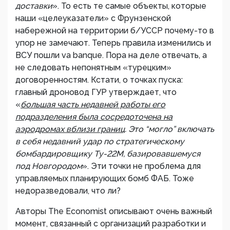
доставки
». То есть те самые объекты, которые
наши «целеуказатели» с Фрунзенской
набережной на территории б/УССР почему-то в
упор не замечают. Теперь правила изменились и
ВСУ пошли va banque. Пора на деле отвечать, а
не следовать непонятным «турецким»
договоренностям. Кстати, о точках пуска:
главный дроновод ГУР утверждает, что
«
большая часть недавней работы его
подразделения была сосредоточена на
аэродромах вблизи границ
. Это “могло” включать
в себя недавний удар по стратегическому
бомбардировщику Ту-22М, базировавшемуся
под Новгородом
». Эти точки не проблема для
управляемых планирующих бомб ФАБ. Тоже
недоразведовали, что ли?
Авторы The Economist описывают очень важный
момент, связанный с организаций разработки и