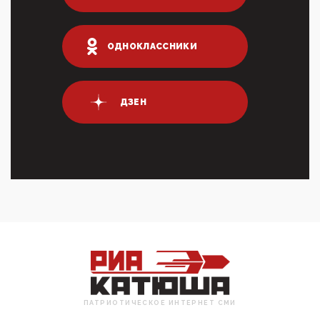
03:01, 10 Апреля 2026
Террорист и убийца Буданов вальяжно сообщил,
что союзники просили Киев не наносить удары по
энергети...
ОДНОКЛАССНИКИ
01:54, 10 Апреля 2026
ПрезидентПутинвчера вечером обьявил
Пасхальное перемирие с 16 часов субботы до конца
ДЗЕН
дня Воскресен...
01:09, 10 Апреля 2026
Цифроконцлагерь работает только на
входМошенники активно пользуются аккаунтами на
Госуслугах уме...
12:01, 10 Апреля 2026
Сионистское правительство благосклонно
разрешило православным христианам провести
обряд Схождения Бл...
09:40, 10 Апреля 2026
Честно говоря, ситуация с продвижением через
российские крупнейшие СМИ персоны Эррола
Маска (отца Ил...
ПАТРИОТИЧЕСКОЕ ИНТЕРНЕТ СМИ
07:11, 10 Апреля 2026