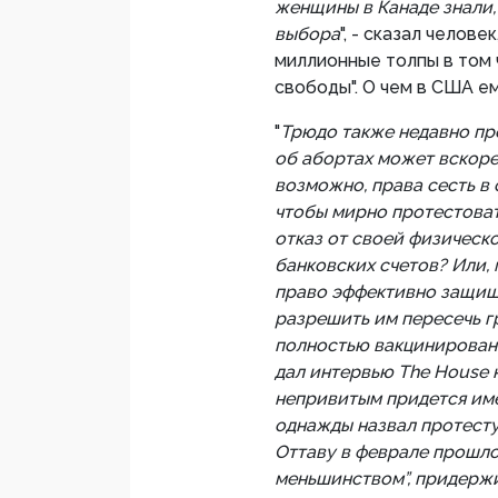
женщины в Канаде знали,
выбора
", - сказал челов
миллионные толпы в том
свободы". О чем в США ем
"
Трюдо также недавно пр
об абортах может вскоре 
возможно, права сесть в 
чтобы мирно протестоват
отказ от своей физичес
банковских счетов? Или,
право эффективно защищат
разрешить им пересечь гр
полностью вакцинированы
дал интервью The House н
непривитым придется им
однажды назвал протесту
Оттаву в феврале прошло
меньшинством”, придержи