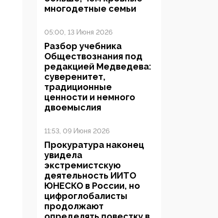
многодетные семьи
05:00, 13 Июня 2026
Разбор учебника
Обществознания под
редакцией Медведева:
суверенитет,
традиционные
ценности и немного
двоемыслия
11:53, 09 Июня 2026
Прокуратура наконец
увидела
экстремистскую
деятельность ИИТО
ЮНЕСКО в России, но
цифроглобалисты
продолжают
определять повестку в