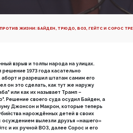
 ПРОТИВ ЖИЗНИ: БАЙДЕН, ТРЮДО, ВОЗ, ГЕЙТС И СОРОС Т
ный взрыв и толпы народа на улицах.
 решение 1973 года касательно
 аборт и разрешил штатам самим его
пел он это сделать, как тут же наружу
аба" или как их называет Трамп –
". Решение своего суда осудил Байден, а
азуму Джонсон и Макрон, которые теперь
 убийства нарождённых детей в своих
с осуждением вылезли друзъя «нашего»
тс и их ручной ВОЗ, далее Сорос и его