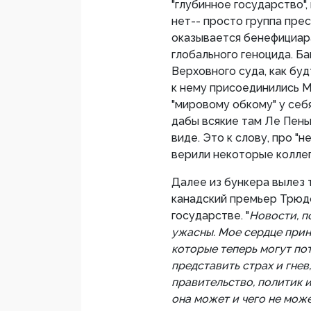
"глубинное государство",
нет-- просто группа пр
оказывается бенефициара
глобального геноцида. Б
Верховного суда, как бу
к нему присоединились 
"мировому обкому" у себя
дабы всякие там Ле Пены 
виде. Это к слову, про "
верили некоторые коллег
Далее из бункера вылез 
канадский премьер Трюдо
государстве. "
Новости, п
ужасны. Мое сердце при
которые теперь могут пот
представить страх и гнев
правительство, политик 
она может и чего не може