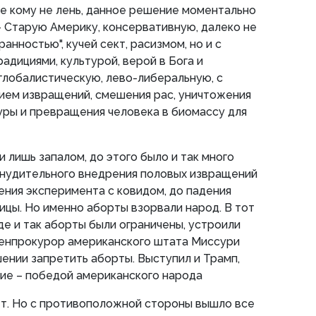
се кому не лень, данное решение моментально
– Старую Америку, консервативную, далеко не
ранностью", кучей сект, расизмом, но и с
радициями, культурой, верой в Бога и
глобалистическую, лево-либеральную, с
ием извращений, смешения рас, уничтожения
туры и превращения человека в биомассу для
 лишь запалом, до этого было и так много
инудительного внедрения половых извращений
ения эксперимента с ковидом, до падения
ицы. Но именно аборты взорвали народ. В тот
где и так аборты были ограничены, устроили
генпрокурор американского штата Миссури
ении запретить аборты. Выступил и Трамп,
ие – победой американского народа
ет. Но с противоположной стороны вышло все