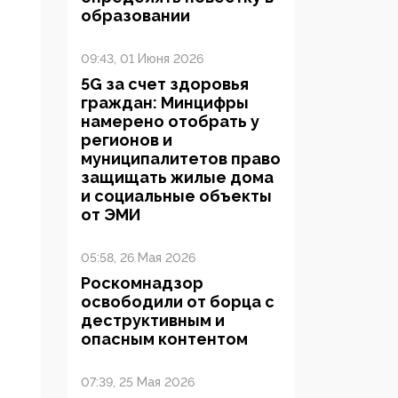
образовании
09:43, 01 Июня 2026
5G за счет здоровья
граждан: Минцифры
намерено отобрать у
регионов и
муниципалитетов право
защищать жилые дома
и социальные объекты
от ЭМИ
05:58, 26 Мая 2026
Роскомнадзор
освободили от борца с
деструктивным и
опасным контентом
07:39, 25 Мая 2026