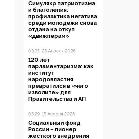
Симулякр патриотизма
и благолепия:
профилактика негатива
среди молодежи снова
отдана на откуп
«движперам»
03:35, 25 Апреля 2026
120 лет
парламентаризма: как
институт
народовластия
превратился в «чего
изволите» для
Правительства и АП
06:29, 15 Апреля 2026
Социальный фонд
России – пионер
жесткого внедрения