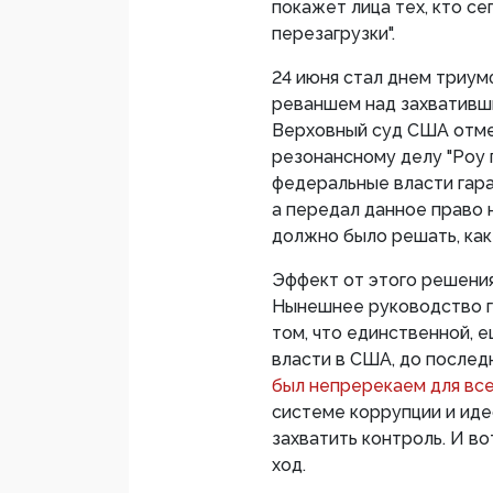
покажет лица тех, кто се
перезагрузки".
24 июня стал днем триум
реваншем над захвативши
Верховный суд США отме
резонансному делу "Роу 
федеральные власти гара
а передал данное право 
должно было решать, как
Эффект от этого решени
Нынешнее руководство гл
том, что единственной, 
власти в США, до послед
был непререкаем для все
системе коррупции и иде
захватить контроль. И в
ход.