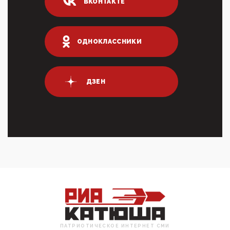
ВКОНТАКТЕ
03:01, 10 Апреля 2026
Террорист и убийца Буданов вальяжно сообщил,
что союзники просили Киев не наносить удары по
энергети...
ОДНОКЛАССНИКИ
01:54, 10 Апреля 2026
ПрезидентПутинвчера вечером обьявил
Пасхальное перемирие с 16 часов субботы до конца
ДЗЕН
дня Воскресен...
01:09, 10 Апреля 2026
Цифроконцлагерь работает только на
входМошенники активно пользуются аккаунтами на
Госуслугах уме...
12:01, 10 Апреля 2026
Сионистское правительство благосклонно
разрешило православным христианам провести
обряд Схождения Бл...
09:40, 10 Апреля 2026
Честно говоря, ситуация с продвижением через
российские крупнейшие СМИ персоны Эррола
Маска (отца Ил...
ПАТРИОТИЧЕСКОЕ ИНТЕРНЕТ СМИ