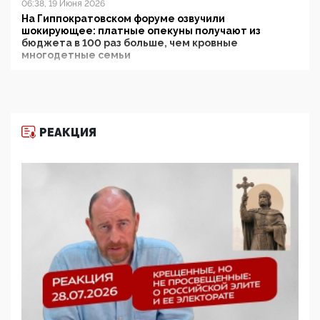
06:38, 19 Июня 2026
На Гиппократовском форуме озвучили
шокирующее: платные опекуны получают из
бюджета в 100 раз больше, чем кровные
многодетные семьи
05:00, 13 Июня 2026
Разбор учебника Обществознания под редакцией
Медведева: суверенитет, традиционные ценности
и немного двоемыслия
РЕАКЦИЯ
11:53, 09 Июня 2026
Прокуратура наконец увидела экстремистскую
деятельность ИИТО ЮНЕСКО в России, но
цифроглобалисты продолжают определять
повестку в образовании
09:43, 01 Июня 2026
5G за счет здоровья граждан: Минцифры намерено
отобрать у регионов и муниципалитетов право
защищать жилые дома и социальные объекты от
ЭМИ
05:58, 26 Мая 2026
Роскомнадзор освободили от борца с
деструктивным и опасным контентом