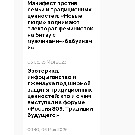
Манифест против
семьи и традиционных
ценностей: «Новые
люди» поднимают
электорат феминисток
на битву с
мужчинами-«бабуинам
и»
05:08, 15 Мая 2026
Эзотерика,
инфоцыганство и
лженаука под ширмой
защиты традиционных
ценностей: кто и с чем
выступал на форуме
«Россия 809. Традиции
будущего»
09:40, 06 Мая 2026