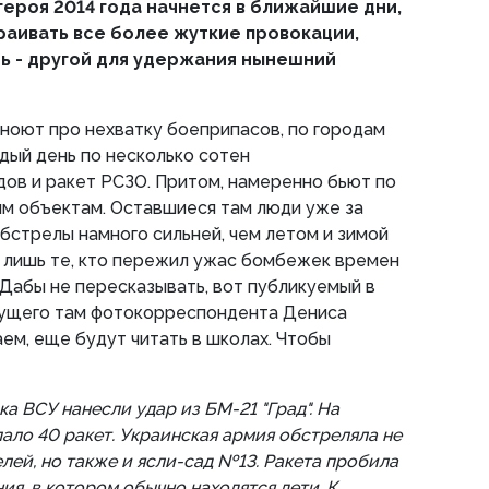
героя 2014 года начнется в ближайшие дни,
траивать все более жуткие провокации,
ь - другой для удержания нынешний
 ноют про нехватку боеприпасов, по городам
дый день по несколько сотен
ов и ракет РСЗО. Притом, намеренно бьют по
ым объектам. Оставшиеся там люди уже за
обстрелы намного сильней, чем летом и зимой
ут лишь те, кто пережил ужас бомбежек времен
Дабы не пересказывать, вот публикуемый в
ущего там фотокорреспондента Дениса
аем, еще будут читать в школах. Чтобы
а ВСУ нанесли удар из БМ-21 "Град". На
ло 40 ракет. Украинская армия обстреляла не
лей, но также и ясли-сад №13. Ракета пробила
я, в котором обычно находятся дети. К