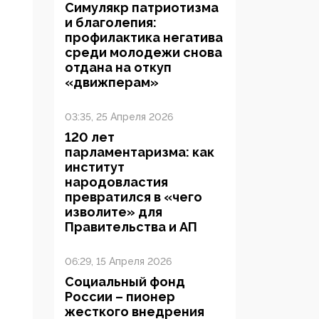
Симулякр патриотизма
и благолепия:
профилактика негатива
среди молодежи снова
отдана на откуп
«движперам»
03:35, 25 Апреля 2026
120 лет
парламентаризма: как
институт
народовластия
превратился в «чего
изволите» для
Правительства и АП
06:29, 15 Апреля 2026
Социальный фонд
России – пионер
жесткого внедрения