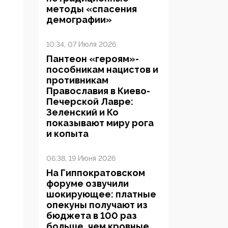
методы «спасения
демографии»
10:34, 07 Июля 2026
Пантеон «героям»-
пособникам нацистов и
противникам
Православия в Киево-
Печерской Лавре:
Зеленский и Ко
показывают миру рога
и копыта
06:38, 19 Июня 2026
На Гиппократовском
форуме озвучили
шокирующее: платные
опекуны получают из
бюджета в 100 раз
больше, чем кровные