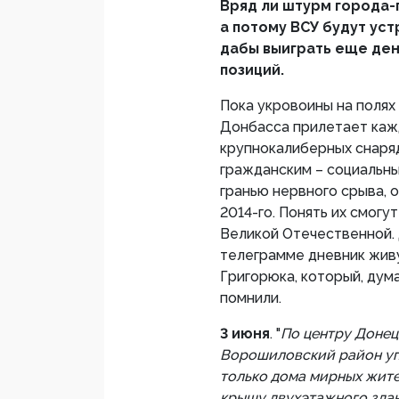
Вряд ли штурм города-
а потому ВСУ будут ус
дабы выиграть еще ден
позиций.
Пока укровоины на полях
Донбасса прилетает каж
крупнокалиберных снаряд
гражданским – социальн
гранью нервного срыва, 
2014-го. Понять их смог
Великой Отечественной. 
телеграмме дневник жив
Григорюка, который, дум
помнили.
3 июня
. "
По центру Донецк
Ворошиловский район упа
только дома мирных жите
крышу двухэтажного здани