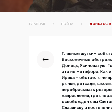
ГЛАВНАЯ
ВОЙНА
ДОНБАСС В
Главным жутким событи
бесконечные обстрелы
Донецк, Ясиноватую, Го
это не метафора. Как и
Ирака – обстрелы не п
рынки, детсады, школы.
перебрасывать резерв
направления, где вчера
освобожден сам Святог
Славянску и постепенн