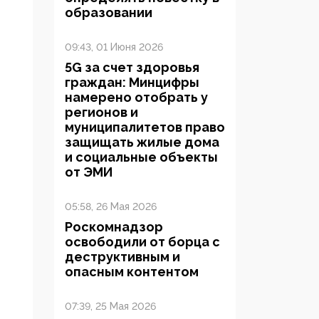
образовании
09:43, 01 Июня 2026
5G за счет здоровья
граждан: Минцифры
намерено отобрать у
регионов и
муниципалитетов право
защищать жилые дома
и социальные объекты
от ЭМИ
05:58, 26 Мая 2026
Роскомнадзор
освободили от борца с
деструктивным и
опасным контентом
07:39, 25 Мая 2026