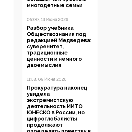
многодетные семьи
05:00, 13 Июня 2026
Разбор учебника
Обществознания под
редакцией Медведева:
суверенитет,
традиционные
ценности и немного
двоемыслия
11:53, 09 Июня 2026
Прокуратура наконец
увидела
экстремистскую
деятельность ИИТО
ЮНЕСКО в России, но
цифроглобалисты
продолжают
определять повестку в