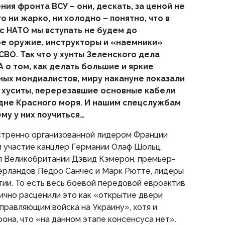
ния фронта ВСУ – они, дескать, за ценой не
о ни жарко, ни холодно – понятно, что в
 НАТО мы вступать не будем до
ое оружие, инструкторы и «наемники»
СВО. Так что у хунты Зеленского дела
А о том, как делать большие и яркие
ных мондиалистов, миру накануне показали
 хуситы, перерезавшие основные кабели
а дне Красного моря. И нашим спецслужбам
ему у них поучиться…
кстренно организованной лидером Франции
 участие канцлер Германии Олаф Шольц,
л Великобритании Дэвид Кэмерон, премьер-
ерландов Педро Санчес и Марк Рютте, лидеры
тии. То есть весь боевой передовой евроактив
ично расценили это как «открытие двери
правляющим войска на Украину», хотя и
она, что «на данном этапе консенсуса нет».