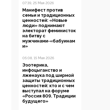
07:39, 25 Мая 2026
Манифест против
семьи и традиционных
ценностей: «Новые
люди» поднимают
электорат феминисток
на битву с
мужчинами-«бабуинам
и»
05:08, 15 Мая 2026
Эзотерика,
инфоцыганство и
лженаука под ширмой
защиты традиционных
ценностей: кто и с чем
выступал на форуме
«Россия 809. Традиции
будущего»