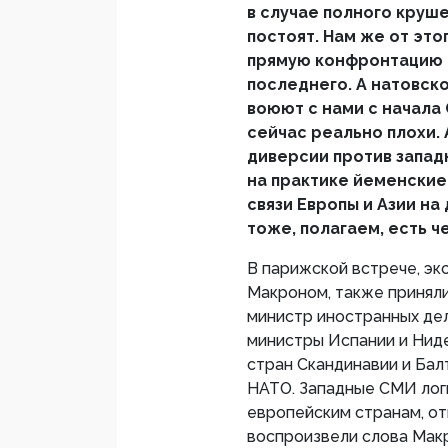
в случае полного круше
постоят. Нам же от этог
прямую конфронтацию с
последнего. А натовск
воюют с нами с начала 
сейчас реально плохи. 
диверсии против запад
на практике йеменские
связи Европы и Азии н
тоже, полагаем, есть ч
В парижской встрече, э
Макроном, также приняли
министр иностранных де
министры Испании и Нид
стран Скандинавии и Бал
НАТО. Западные СМИ лог
европейским странам, от
воспроизвели слова Макр