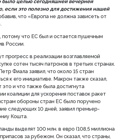
о было целью сегодняшней вечерней
о, если это полезно для достижения нашей
добавив, что «Европа не должна зависеть от
.
, потому что ЕС был и остается пушечным
в России.
ут прогресс в реализации возглавляемой
упке сотен тысяч патронов в третьих странах.
етр Фиала заявил, что около 15 стран
ся к его инициативе. Макрон также сказал,
 это и что также была достигнута
ии коалиции для ускорения поставок ракет
истрам обороны стран ЕС было поручено
ние следующих 10 дней, заявил премьер-
ониу Кошта.
анды выделят 100 млн. в евро (108,5 миллиона
припасов за рубежом. Он сказал, что страны,