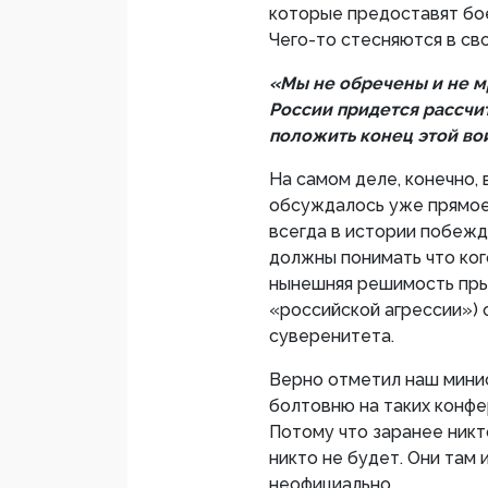
которые предоставят бое
Чего-то стесняются в св
«Мы не обречены и не мр
России придется рассчит
положить конец этой во
На самом деле, конечно,
обсуждалось уже прямое
всегда в истории побежд
должны понимать что кого-
нынешняя решимость прыг
«российской агрессии») 
суверенитета.
Верно отметил наш минис
болтовню на таких конфер
Потому что заранее никт
никто не будет. Они там 
неофициально.