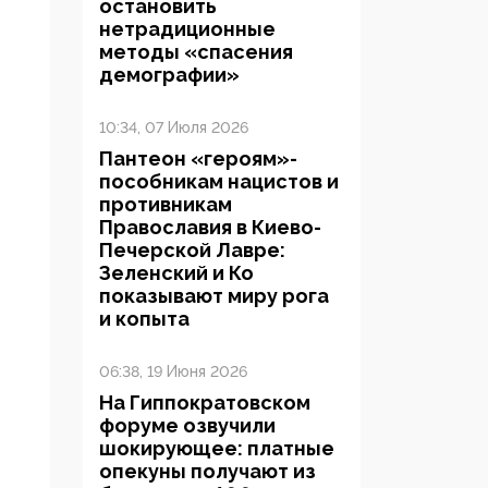
остановить
нетрадиционные
методы «спасения
демографии»
10:34, 07 Июля 2026
Пантеон «героям»-
пособникам нацистов и
противникам
Православия в Киево-
Печерской Лавре:
Зеленский и Ко
показывают миру рога
и копыта
06:38, 19 Июня 2026
На Гиппократовском
форуме озвучили
шокирующее: платные
опекуны получают из