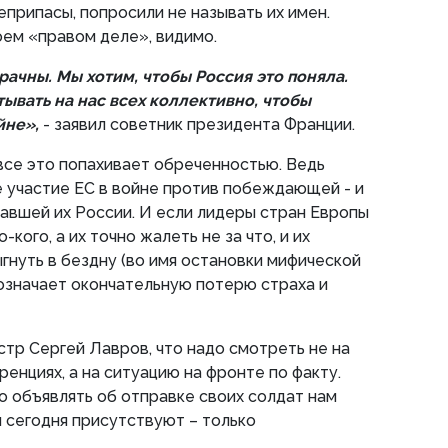
припасы, попросили не называть их имен.
оем «правом деле», видимо.
ачны. Мы хотим, чтобы Россия это поняла.
ывать на нас всех коллективно, чтобы
йне»,
- заявил советник президента Франции.
 все это попахивает обреченностью. Ведь
 участие ЕС в войне против побеждающей - и
авшей их России. И если лидеры стран Европы
кого, а их точно жалеть не за что, и их
нуть в бездну (во имя остановки мифической
означает окончательную потерю страха и
тр Сергей Лавров, что надо смотреть не на
енциях, а на ситуацию на фронте по факту.
о объявлять об отправке своих солдат нам
и сегодня присутствуют – только