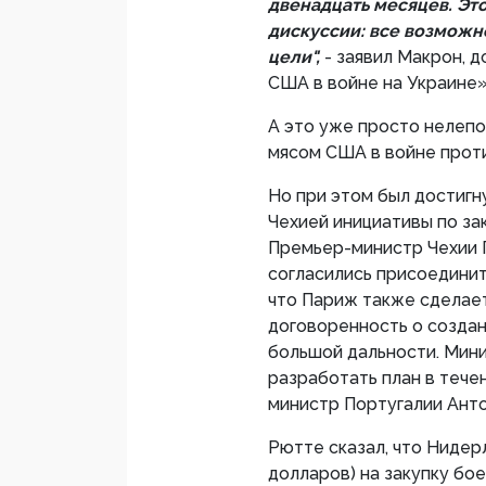
двенадцать месяцев. Эт
дискуссии: все возможн
цели",
- заявил Макрон, 
США в войне на Украине»
А это уже просто нелепо
мясом США в войне проти
Но при этом был достигн
Чехией инициативы по зак
Премьер-министр Чехии П
согласились присоединить
что Париж также сделает
договоренность о создан
большой дальности. Мин
разработать план в тече
министр Португалии Ант
Рютте сказал, что Нидерл
долларов) на закупку бое