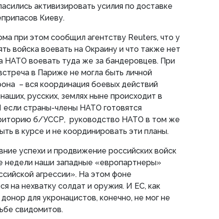
ласились активизировать усилия по доставке
еприпасов Киеву.
ма при этом сообщил агентству Reuters, что у
ть войска воевать на Окраину и что также нет
а НАТО воевать туда же за бандеровцев. При
 встреча в Париже не могла быть личной
она – вся координация боевых действий
наших, русских, землях ныне происходит в
И если страны-члены НАТО готовятся
рриторию б/УССР, руководство НАТО в том же
ыть в курсе и не координировать эти планы.
вние успехи и продвижение российских войск
е недели наши западные «европартнеры»
сийской агрессии». На этом фоне
я на нехватку солдат и оружия. И ЕС, как
донор для укронацистов, конечно, не мог не
дьбе свидомитов.