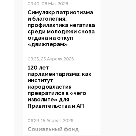
09:40, 06 Мая 2026
Симулякр патриотизма
и благолепия:
профилактика негатива
среди молодежи снова
отдана на откуп
«движперам»
03:35, 25 Апреля 2026
120 лет
парламентаризма: как
институт
народовластия
превратился в «чего
изволите» для
Правительства и АП
06:29, 15 Апреля 2026
Социальный фонд
России – пионер