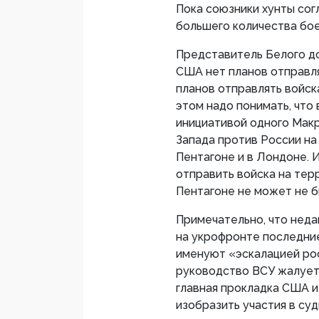
Пока союзники хунты сог
большего количества бо
Представитель Белого до
США нет планов отправля
планов отправлять войск
этом надо понимать, что
инициативой одного Макр
Запада против России на 
Пентагоне и в Лондоне. 
отправить войска на те
Пентагоне не может не б
Примечательно, что неда
на укрофронте последни
именуют «эскалацией рос
руководство ВСУ жалуетс
главная прокладка США и 
изобразить участия в су