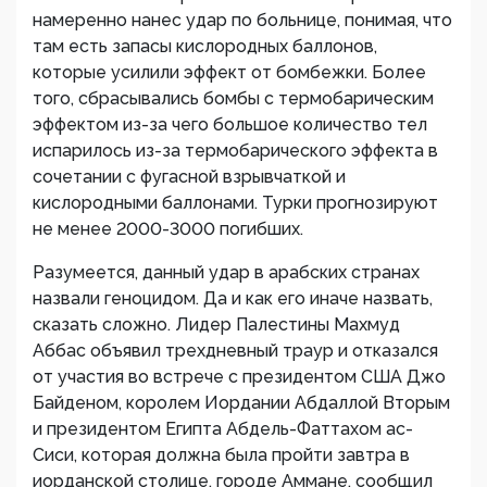
намеренно нанес удар по больнице, понимая, что
там есть запасы кислородных баллонов,
которые усилили эффект от бомбежки. Более
того, сбрасывались бомбы с термобарическим
эффектом из-за чего большое количество тел
испарилось из-за термобарического эффекта в
сочетании с фугасной взрывчаткой и
кислородными баллонами. Турки прогнозируют
не менее 2000-3000 погибших.
Разумеется, данный удар в арабских странах
назвали геноцидом. Да и как его иначе назвать,
сказать сложно. Лидер Палестины Махмуд
Аббас объявил трехдневный траур и отказался
от участия во встрече с президентом США Джо
Байденом, королем Иордании Абдаллой Вторым
и президентом Египта Абдель-Фаттахом ас-
Сиси, которая должна была пройти завтра в
иорданской столице, городе Аммане, сообщил