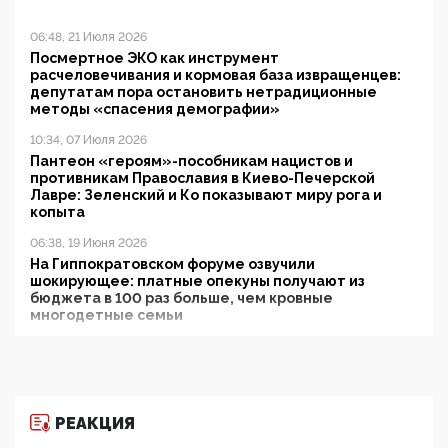
06:48, 21 Июля 2026
Посмертное ЭКО как инструмент
расчеловечивания и кормовая база извращенцев:
депутатам пора остановить нетрадиционные
методы «спасения демографии»
10:34, 07 Июля 2026
Пантеон «героям»-пособникам нацистов и
противникам Православия в Киево-Печерской
Лавре: Зеленский и Ко показывают миру рога и
копыта
06:38, 19 Июня 2026
На Гиппократовском форуме озвучили
шокирующее: платные опекуны получают из
бюджета в 100 раз больше, чем кровные
многодетные семьи
05:00, 13 Июня 2026
Разбор учебника Обществознания под редакцией
Медведева: суверенитет, традиционные ценности
и немного двоемыслия
РЕАКЦИЯ
11:53, 09 Июня 2026