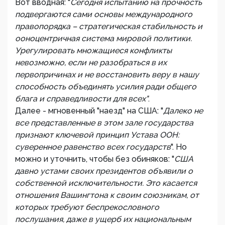
Вот вводная: "
Сегодня испытанию на прочность
подвергаются сами основы международного
правопорядка – стратегическая стабильность и
ооноцентричная система мировой политики.
Урегулировать множащиеся конфликты
невозможно, если не разобраться в их
первопричинах и не восстановить веру в нашу
способность объединять усилия ради общего
блага и справедливости для всех"
.
Далее - мгновенный "наезд" на США: "
Далеко не
все представленные в этом зале государства
признают ключевой принцип Устава ООН:
суверенное равенство всех государств
". Но
можно и уточнить, чтобы без обиняков: "
США
давно устами своих президентов объявили о
собственной исключительности. Это касается
отношения Вашингтона к своим союзникам, от
которых требуют беспрекословного
послушания, даже в ущерб их национальным