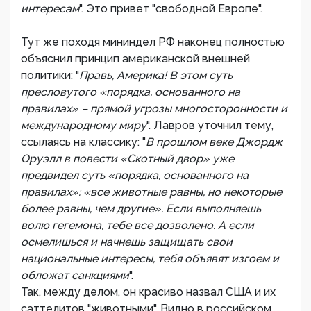
интересам
". Это привет "свободной Европе".
Тут же походя мининдел РФ наконец полностью
объяснил принцип американской внешней
политики: "
Правь, Америка! В этом суть
пресловутого «порядка, основанного на
правилах» – прямой угрозы многосторонности и
международному миру
". Лавров уточнил тему,
ссылаясь на классику: "
В прошлом веке Джордж
Оруэлл в повести «Скотный двор» уже
предвидел суть «порядка, основанного на
правилах»: «все животные равны, но некоторые
более равны, чем другие». Если выполняешь
волю гегемона, тебе все дозволено. А если
осмелишься и начнешь защищать свои
национальные интересы, тебя объявят изгоем и
обложат санкциями
".
Так, между делом, он красиво назвал США и их
саттелитов "животными". Видно в российском