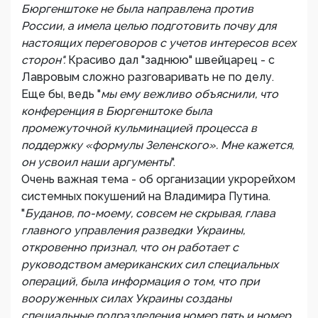
Бюргенштоке не была направлена против
России, а имела целью подготовить почву для
настоящих переговоров с учетов интересов всех
сторон".
Красиво дал "заднюю" швейцарец - с
Лавровым сложно разговаривать не по делу.
Еще бы, ведь "
мы ему
вежливо
объяснили, что
конференция в Бюргенштоке была
промежуточной кульминацией процесса в
поддержку «формулы Зеленского».
Мне кажется,
он усвоил наши аргументы
".
Очень важная тема - об организации укрорейхом
системных покушений на Владимира Путина.
"
Буданов, по-моему, совсем не скрывая, глава
главного управления разведки Украины,
откровенно признал, что он работает с
руководством американских сил специальных
операций, была информация о том, что при
вооруженных силах Украины созданы
специальные подразделения номер пять и номер