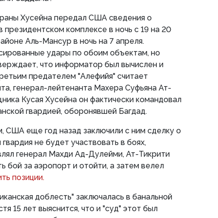
храны Хусейна передал США сведения о
 президентском комплексе в ночь с 19 на 20
районе Аль-Мансур в ночь на 7 апреля.
сированные удары по обоим объектам, но
тверждает, что информатор был вычислен и
Третьим предателем "Алефийя" считает
та, генерал-лейтенанта Махера Суфьяна Ат-
щника Кусая Хусейна он фактически командовал
нской гвардией, оборонявшей Багдад.
 США еще год назад заключили с ним сделку о
 гвардия не будет участвовать в боях,
являл генерал Махди Ад-Дулейми, Ат-Тикрити
ь бой за аэропорт и отойти, а затем велел
ть позиции.
риканская доблесть" заключалась в банальной
тя 15 лет выяснится, что и "суд" этот был