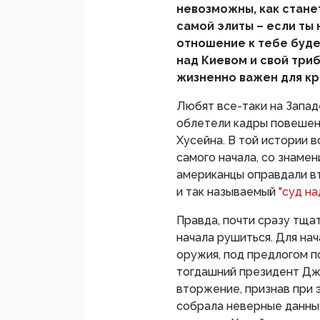
невозможны, как стане
самой элиты – если ты н
отношение к тебе буде
над Киевом и свой триб
жизненно важен для к
Любят все-таки на Запад
облетели кадры повешен
Хусейна. В той истории 
самого начала, со знаме
американцы оправдали в
и так называемый
"суд н
Правда, почти сразу тщ
начала рушиться. Для нач
оружия, под предлогом п
тогдашний президент Дж
вторжение, признав при 
собрала неверные данные