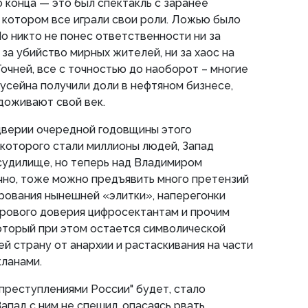
о конца — это был спектакль с заранее
 котором все играли свои роли. Ложью было
 Но никто не понес ответственности ни за
за убийство мирных жителей, ни за хаос на
очней, все с точностью до наоборот – многие
Хусейна получили доли в нефтяном бизнесе,
 доживают свой век.
дверии очередной годовщины этого
которого стали миллионы людей, Запад
судилище, но теперь над Владимиром
чно, тоже можно предъявить много претензий
рования нынешней «элитки», наперегонки
орового доверия цифросектантам и прочим
оторый при этом остается символической
 страну от анархии и растаскивания на части
ланами.
"преступлениями России" будет, стало
апад с ним не спешил, опасаясь рвать