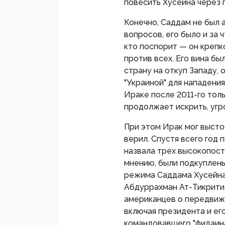
повесить Хусейна через г
Конечно, Саддам не был 
вопросов, его было и за 
кто поспорит — он крепк
против всех. Его вина бы
страну на откуп Западу, 
"Украиной" для нападения
Ираке после 2011-го тол
продолжает искрить, угр
При этом Ирак мог выстоя
верил. Спустя всего год 
назвала трех высокопост
мнению, были подкуплены
режима Саддама Хусейна.
Абдуррахман Ат-Тикрити
американцев о передвиж
включая президента и ег
командовавшего "фидаин