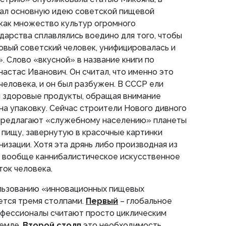
ал основную идею советской пищевой
, как множество культур огромного
дарства сплавлялись воедино для того, чтобы
овый советский человек, унифицировалась и
. Слово «вкусной» в название книги по
настас Иванович. Он считал, что именно это
человека, и он был разбужен. В СССР ели
и здоровые продукты, обращая внимание
 на упаковку. Сейчас строители Нового дивного
 предлагают «служебному населению» планеты
пищу, завернутую в красочные картинки
низации. Хотя эта дрянь либо производная из
и вообще каннибалистическое искусственное
ток человека.
ользованию «инновационных пищевых
тся тремя столпами.
Первый
– глобальное
офессионалы считают просто циклическим
Земле.
Второй столп
это необходимость