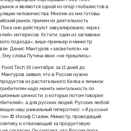
рынок и являются одной из опор глобалистов в
ляции человечества. Многие из них готовы
сийский рынок, причем их деятельность
. Пока они действуют завуалировано, через
лей» интересов. Кстати, один из заглавных
вого подхода», вице-премьер и министр
вли Денис Мантуров «засветился» на
. Ему слова Путина явно «не пришлись».
Food Tech 19 сентября, за 11 дней до
 Мантуров заявил, что в России нужно
продуктов из растительного белка и личинок
требителям надо менять ментальность по
иционные ценности, о которых потом говорил
ебителей», а для русских людей. Русских любой
яющих наш уникальный гиперэтнос: «
Я русский
сти
» © Иосиф Сталин. Министр, проводящий
литику и отвечающий за продуктовую
 не согласен. Он считает, что России пора