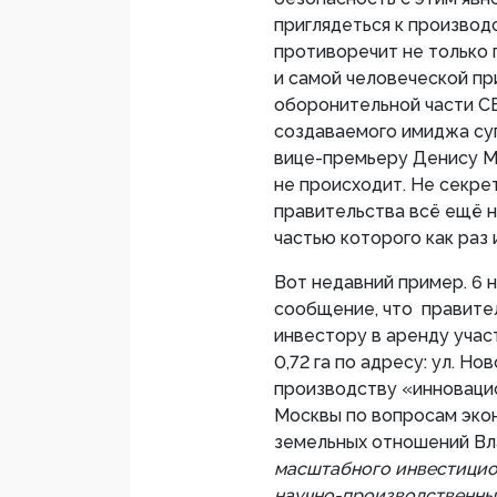
приглядеться к производс
противоречит не только 
и самой человеческой пр
оборонительной части СВ
создаваемого имиджа су
вице-премьеру Денису М
не происходит. Не секре
правительства всё ещё н
частью которого как раз
Вот недавний пример. 6 н
сообщение, что правите
инвестору в аренду уча
0,72 га по адресу: ул. Но
производству «инноваци
Москвы по вопросам эко
земельных отношений Вл
масштабного инвестицион
научно-производственны