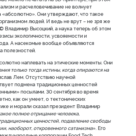
ибализм и расчеловечивание не волнует
а «абсолютно». Они утверждают, что такое
организмом людей. И ведь не врут – не зря же
 © Владимир Высоцкий, а наука теперь об этом
тезисы экологичности, усвояемости и
рода. А насекомые вообще объявляются
а полезностей.
солютно наплевать на этические моменты. Они
ания только тогда истины, когда опираются на
ислав Лем. Отсутствию научной
твует подмена традиционных ценностей
онными» посылами. 30 сентября во время
тно, как он умеет, о тектонических
тике и морали сказал президент Владимир
такое полное отрицание человека,
традиционных ценностей, подавление свободы
ии, наоборот, откровенного сатанизма
». Его
международные корпорации Food Tech,