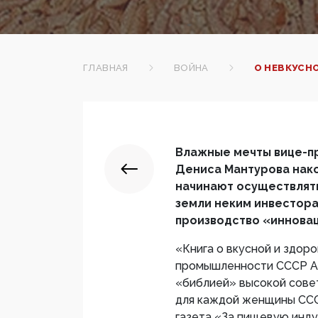
ГЛАВНАЯ
ВОЙНА
О НЕВКУСН
Влажные мечты вице-п
Дениса Мантурова нак
начинают осуществлять
земли неким инвестора
производство «иннова
«Книга о вкусной и здор
промышленности СССР Ана
«библией» высокой сове
для каждой женщины СССР
газета «За пищевую инду