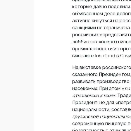
которые давно поделили 
объявленном деле депопу
активно кинуться на рос
санкциями не ограничена
российских «представите
лоббистов «нового пище
промышленности и торго
выставке Innofood в Сочи
На выставке российского 
сказанного Президентом,
развивать производство 
насекомых. При этом «
по
отношению к ним
». Трад
Президент, не для «потр
национальности, составл
грузинской национально
современную пищевую по
безопасность с этим явно