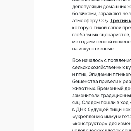
депопуляции домашних ж
болячками, заражают чел
атмосферу СО
.
Третий 
2
которую тихой сапой пре
глобальных сценаристов
методами генной инжене
на искусственные.
Все началось с появлен
сельскохозяйственных ку
и птиц. Эпидемии птичьег
бешенства привели к ре
животных. Временный де
заменители традиционных
яиц. Следом пошли в ход
в ДНК будущей пищи нек
«укреплению иммунитета
«конструктор» для измен
человеческих клеток сей