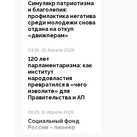
Симулякр патриотизма
и благолепия:
профилактика негатива
среди молодежи снова
отдана на откуп
«движперам»
03:35, 25 Апреля 2026
120 лет
парламентаризма: как
институт
народовластия
превратился в «чего
изволите» для
Правительства и АП
06:29, 15 Апреля 2026
Социальный фонд
России – пионер
жесткого внедрения