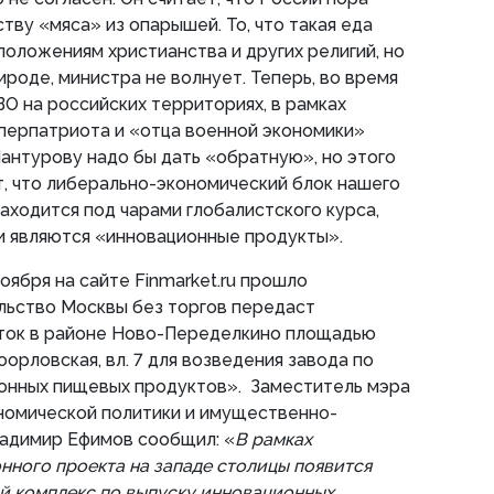
тву «мяса» из опарышей. То, что такая еда
положениям христианства и других религий, но
ироде, министра не волнует. Теперь, во время
О на российских территориях, в рамках
перпатриота и «отца военной экономики»
антурову надо бы дать «обратную», но этого
т, что либерально-экономический блок нашего
аходится под чарами глобалистского курса,
 и являются «инновационные продукты».
оября на сайте Finmarket.ru прошло
льство Москвы без торгов передаст
сток в районе Ново-Переделкино площадью
воорловская, вл. 7 для возведения завода по
онных пищевых продуктов». Заместитель мэра
номической политики и имущественно-
адимир Ефимов сообщил: «
В рамках
ного проекта на западе столицы появится
й комплекс по выпуску инновационных