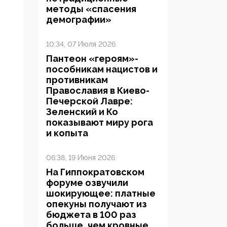
методы «спасения
демографии»
10:34, 07 Июля 2026
Пантеон «героям»-
пособникам нацистов и
противникам
Православия в Киево-
Печерской Лавре:
Зеленский и Ко
показывают миру рога
и копыта
06:38, 19 Июня 2026
На Гиппократовском
форуме озвучили
шокирующее: платные
опекуны получают из
бюджета в 100 раз
больше, чем кровные