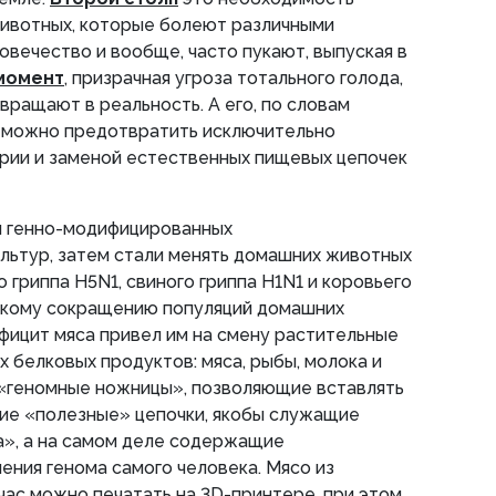
ивотных, которые болеют различными
овечество и вообще, часто пукают, выпуская в
момент
, призрачная угроза тотального голода,
вращают в реальность. А его, по словам
, можно предотвратить исключительно
рии и заменой естественных пищевых цепочек
ия генно-модифицированных
льтур, затем стали менять домашних животных
о гриппа H5N1, свиного гриппа H1N1 и коровьего
зкому сокращению популяций домашних
фицит мяса привел им на смену растительные
 белковых продуктов: мяса, рыбы, молока и
 «геномные ножницы», позволяющие вставлять
ие «полезные» цепочки, якобы служащие
», а на самом деле содержащие
ения генома самого человека. Мясо из
час можно печатать на 3D-принтере, при этом