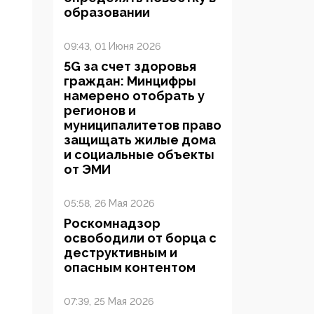
образовании
09:43, 01 Июня 2026
5G за счет здоровья
граждан: Минцифры
намерено отобрать у
регионов и
муниципалитетов право
защищать жилые дома
и социальные объекты
от ЭМИ
05:58, 26 Мая 2026
Роскомнадзор
освободили от борца с
деструктивным и
опасным контентом
07:39, 25 Мая 2026