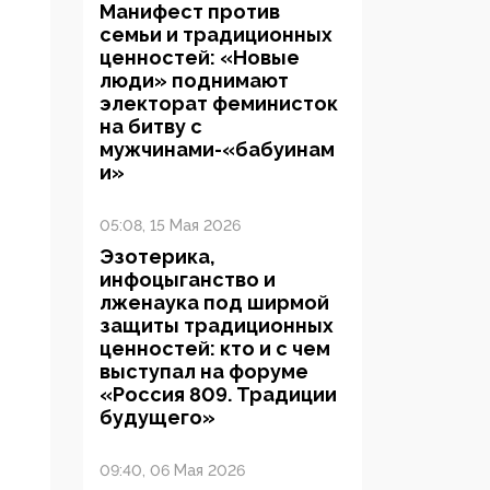
Манифест против
семьи и традиционных
ценностей: «Новые
люди» поднимают
электорат феминисток
на битву с
мужчинами-«бабуинам
и»
05:08, 15 Мая 2026
Эзотерика,
инфоцыганство и
лженаука под ширмой
защиты традиционных
ценностей: кто и с чем
выступал на форуме
«Россия 809. Традиции
будущего»
09:40, 06 Мая 2026