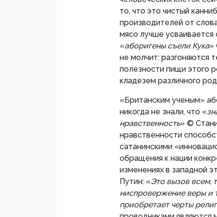
то, что это чистый канн
производителей от слов
мясо лучше усваивается 
«
аборигены съели Кука
»
не молчит: разгоняются 
полезности пищи этого 
кладезем различного род
«Британским ученым» аб
никогда не знали, что «
зн
нравственность
» © Стан
нравственности способс
сатанинскими «инноваци
обращения к нации конкре
изменениях в западной э
Путин: «
Это вызов всем, 
ниспровержение веры и 
приобретает черты религ
проводниками являются 