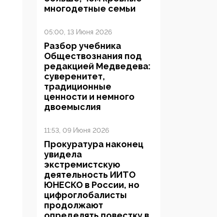
многодетные семьи
05:00, 13 Июня 2026
Разбор учебника
Обществознания под
редакцией Медведева:
суверенитет,
традиционные
ценности и немного
двоемыслия
11:53, 09 Июня 2026
Прокуратура наконец
увидела
экстремистскую
деятельность ИИТО
ЮНЕСКО в России, но
цифроглобалисты
продолжают
определять повестку в