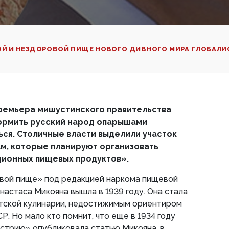
ОЙ И НЕЗДОРОВОЙ ПИЩЕ НОВОГО ДИВНОГО МИРА ГЛОБАЛ
ремьера мишустинского правительства
ормить русский народ опарышами
ся. Столичные власти выделили участок
м, которые планируют организовать
ционных пищевых продуктов».
овой пище» под редакцией наркома пищевой
стаса Микояна вышла в 1939 году. Она стала
тской кулинарии, недостижимым ориентиром
. Но мало кто помнит, что еще в 1934 году
стрию» опубликовала статью Микояна, в