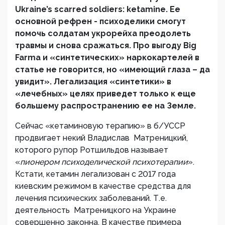
Ukraine’s scarred soldiers: ketamine. Ее
основной рефрен - психоделики смогут
помочь солдатам укрорейха преодолеть
травмы и снова сражаться. Про выгоду Big
Farma и «синтетических» наркокартелей в
статье не говорится, но «имеющий глаза – да
увидит». Легализация «синтетики» в
«лечебных» целях приведет только к еще
большему распространению ее на Земле.
Сейчас «кетаминовую терапию» в б/УССР
продвигает некий Владислав Матреницкий,
которого рупор Ротшильдов называет
«
пионером психоделической психотерапии
».
Кстати, кетамин легализован с 2017 года
киевским режимом в качестве средства для
лечения психических заболеваний. Т.е.
деятельность Матреницкого на Украине
совершенно законна. В качестве примера