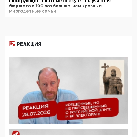
шокирующее: платные опекуны получают из
бюджета в 100 раз больше, чем кровные
многодетные семьи
05:00, 13 Июня 2026
Разбор учебника Обществознания под редакцией
Медведева: суверенитет, традиционные ценности
и немного двоемыслия
РЕАКЦИЯ
11:53, 09 Июня 2026
Прокуратура наконец увидела экстремистскую
деятельность ИИТО ЮНЕСКО в России, но
цифроглобалисты продолжают определять
повестку в образовании
09:43, 01 Июня 2026
5G за счет здоровья граждан: Минцифры намерено
отобрать у регионов и муниципалитетов право
защищать жилые дома и социальные объекты от
ЭМИ
05:58, 26 Мая 2026
Роскомнадзор освободили от борца с
деструктивным и опасным контентом
07:39, 25 Мая 2026