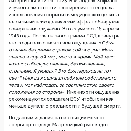
лизергиновой кислоты 25. В «Сандоз» Хофманн
изучал возможности расширения потенциала
использования спорыньи в медицинских целях, а
её сильный психоделический эффект обнаружил
совершенно случайно. Это случилось 16 апреля
1943 года. После первого приема ЛСД вовнутрь,
его создатель описал свои ощущения: «
Я был
охвачен безумным страхом сойти с ума. Меня
унесло в другой мир, место и время. Моё тело
казалось бесчувственным, безжизненным,
странным. Я умирал? Это был переход на тот
свет? Иногда я ощущал себя вне собственного
тела и мог наблюдать за трагичностью своего
положения со стороны
». Именно эти ощущения
рекомендуются солдатам ВСУ, чтобы они как
меньше думали о реальности и будущей смерти.
По данным издания, на настоящий момент
«первопроходец» Матреницкий руководит