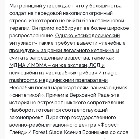
Матреницкий утверждает, что у большинства
солдат на передовой накопился огромный
стресс, из которого не выйти без кетаминовой
терапии. Он прямо лоббирует ее более широкое
распространение.
Однако «психоделический
энтузиаст» также требует вывести «лечебные
процедуры» за рамки легального кетамина, и
считать запрещенные вещества, такие как
МДМА / MDMA – он же экстези, ЛСД и
псилоцибин из «волшебных грибов» / magic
mushrooms,
медицинскими препаратами
.
Неслабый посыл наркокартелям, занимающимся
«синтетикой». Причем в Верховной Раде эта
история не встречает никакого сопротивления.
Наоборот, готовится соответствующий
законопроект. Директор государственного
военно-реабилитационного центра «Форест
Глейд» / Forest Glade Ксения Возницына со слов