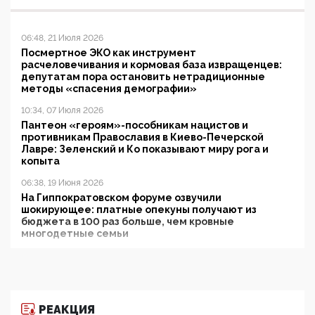
06:48, 21 Июля 2026
Посмертное ЭКО как инструмент
расчеловечивания и кормовая база извращенцев:
депутатам пора остановить нетрадиционные
методы «спасения демографии»
10:34, 07 Июля 2026
Пантеон «героям»-пособникам нацистов и
противникам Православия в Киево-Печерской
Лавре: Зеленский и Ко показывают миру рога и
копыта
06:38, 19 Июня 2026
На Гиппократовском форуме озвучили
шокирующее: платные опекуны получают из
бюджета в 100 раз больше, чем кровные
многодетные семьи
05:00, 13 Июня 2026
Разбор учебника Обществознания под редакцией
Медведева: суверенитет, традиционные ценности
и немного двоемыслия
РЕАКЦИЯ