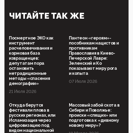
09:40, 06 Мая 2026
Симулякр патриотизма и благолепия:
ЧИТАЙТЕ ТАК ЖЕ
профилактика негатива среди молодежи снова
отдана на откуп «движперам»
03:35, 25 Апреля 2026
120 лет парламентаризма: как институт
Посмертное ЭКО как
Пантеон «героям»-
народовластия превратился в «чего изволите» для
инструмент
пособникам нацистов и
Правительства и АП
расчеловечивания и
противникам
кормовая база
Православия в Киево-
06:29, 15 Апреля 2026
извращенцев:
Печерской Лавре:
Социальный фонд России – пионер жесткого
депутатам пора
Зеленский и Ко
внедрения цифроконцлагеря: работников СФР по
остановить
показывают миру рога
всей стране принуждают ставить MAX ID под
нетрадиционные
и копыта
угрозой увольнения
методы «спасения
07 Июля 2026
демографии»
10:02, 10 Апреля 2026
21 Июля 2026
Президент РАН Красников о том, что родители в
будущем смогут генетически смоделировать
ребенка:"...
Откуда берутся
Массовый забой скота в
фестивали плова в
Сибири и Поволжье:
09:07, 10 Апреля 2026
русских регионах, или
происки «спящих» или
Ачто, так можно было?Стоило России хоть капельку
Исламизация через
подготовка к «дивному
показать зубы, отправивроссийский фрегат
цифровизацию под
новому миру»?
Адмир...
видом национальной