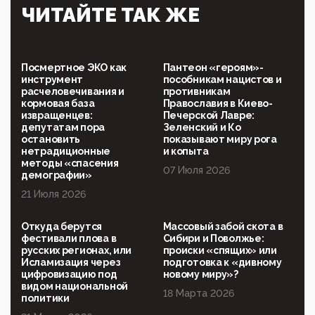
Симулякр патриотизма и благолепия:
ЧИТАЙТЕ ТАК ЖЕ
профилактика негатива среди молодежи снова
отдана на откуп «движперам»
03:35, 25 Апреля 2026
120 лет парламентаризма: как институт
Посмертное ЭКО как
Пантеон «героям»-
народовластия превратился в «чего изволите» для
инструмент
пособникам нацистов и
Правительства и АП
расчеловечивания и
противникам
кормовая база
Православия в Киево-
06:29, 15 Апреля 2026
извращенцев:
Печерской Лавре:
Социальный фонд России – пионер жесткого
депутатам пора
Зеленский и Ко
внедрения цифроконцлагеря: работников СФР по
остановить
показывают миру рога
всей стране принуждают ставить MAX ID под
нетрадиционные
и копыта
угрозой увольнения
методы «спасения
07 Июля 2026
демографии»
10:02, 10 Апреля 2026
21 Июля 2026
Президент РАН Красников о том, что родители в
будущем смогут генетически смоделировать
ребенка:"...
Откуда берутся
Массовый забой скота в
фестивали плова в
Сибири и Поволжье:
09:07, 10 Апреля 2026
русских регионах, или
происки «спящих» или
Ачто, так можно было?Стоило России хоть капельку
Исламизация через
подготовка к «дивному
показать зубы, отправивроссийский фрегат
цифровизацию под
новому миру»?
Адмир...
видом национальной
18 Марта 2026
политики
05:52, 10 Апреля 2026