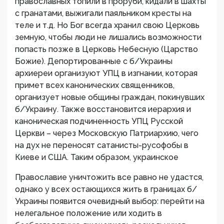
православных топили в проруби, кидали в шахты
с гранатами, выжигали паяльником кресты на
теле и т.д. Но Бог всегда хранил свою Церковь
земную, чтобы люди не лишались возможности
попасть позже в Церковь Небесную (Царство
Божие). Депортированные с б/Украины
архиереи организуют УПЦ в изгнании, которая
примет всех канонических священников,
организует новые общины граждан, покинувших
б/Украину. Также восстановится иерархия и
каноническая подчиненность УПЦ Русской
Церкви – через Московскую Патриархию, чего
на дух не переносят сатанисты-русофобы в
Киеве и США. Таким образом, украинское
Православие уничтожить все равно не удастся,
однако у всех остающихся жить в границах б/
Украины появится очевидный выбор: перейти на
нелегальное положение или ходить в