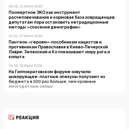
06:48, 21 Июля 2026
Посмертное ЭКО как инструмент
расчеловечивания и кормовая база извращенцев:
депутатам пора остановить нетрадиционные
методы «спасения демографии»
10:34, 07 Июля 2026
Пантеон «героям»-пособникам нацистов и
противникам Православия в Киево-Печерской
Лавре: Зеленский и Ко показывают миру рога и
копыта
06:38, 19 Июня 2026
На Гиппократовском форуме озвучили
шокирующее: платные опекуны получают из
бюджета в 100 раз больше, чем кровные
многодетные семьи
05:00, 13 Июня 2026
Разбор учебника Обществознания под редакцией
Медведева: суверенитет, традиционные ценности
и немного двоемыслия
РЕАКЦИЯ
11:53, 09 Июня 2026
Прокуратура наконец увидела экстремистскую