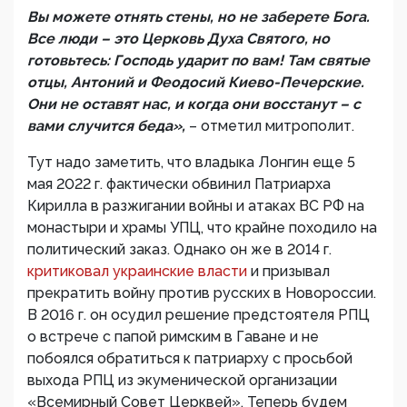
Вы можете отнять стены, но не заберете Бога.
Все люди – это Церковь Духа Святого, но
готовьтесь: Господь ударит по вам! Там святые
отцы, Антоний и Феодосий Киево-Печерские.
Они не оставят нас, и когда они восстанут – с
вами случится беда»,
– отметил митрополит.
Тут надо заметить, что владыка Лонгин еще 5
мая 2022 г. фактически обвинил Патриарха
Кирилла в разжигании войны и атаках ВС РФ на
монастыри и храмы УПЦ, что крайне походило на
политический заказ. Однако он же в 2014 г.
критиковал украинские власти
и призывал
прекратить войну против русских в Новороссии.
В 2016 г. он осудил решение предстоятеля РПЦ
о встрече с папой римским в Гаване и не
побоялся обратиться к патриарху с просьбой
выхода РПЦ из экуменической организации
«Всемирный Совет Церквей». Теперь будем