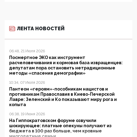
ЛЕНТА НОВОСТЕЙ
06:48, 21 Июля 2026
Посмертное ЭКО как инструмент
расчеловечивания и кормовая база извращенцев:
депутатам пора остановить нетрадиционные
методы «спасения демографии»
10:34, 07 Июля 2026
Пантеон «героям»-пособникам нацистов и
противникам Православия в Киево-Печерской
Лавре: Зеленский и Ко показывают миру рога и
копыта
06:38, 19 Июня 2026
На Гиппократовском форуме озвучили
шокирующее: платные опекуны получают из
бюджета в 100 раз больше, чем кровные
многодетные семьи