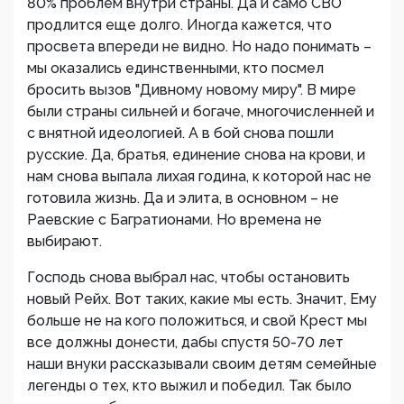
80% проблем внутри страны. Да и само СВО
продлится еще долго. Иногда кажется, что
просвета впереди не видно. Но надо понимать –
мы оказались единственными, кто посмел
бросить вызов "Дивному новому миру". В мире
были страны сильней и богаче, многочисленней и
с внятной идеологией. А в бой снова пошли
русские. Да, братья, единение снова на крови, и
нам снова выпала лихая година, к которой нас не
готовила жизнь. Да и элита, в основном – не
Раевские с Багратионами. Но времена не
выбирают.
Господь снова выбрал нас, чтобы остановить
новый Рейх. Вот таких, какие мы есть. Значит, Ему
больше не на кого положиться, и свой Крест мы
все должны донести, дабы спустя 50-70 лет
наши внуки рассказывали своим детям семейные
легенды о тех, кто выжил и победил. Так было