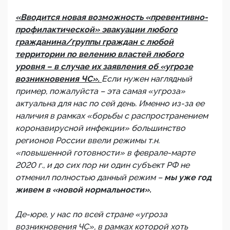
«Вводится новая возможность «превентивно-
профилактической» эвакуации любого
гражданина/группы граждан с любой
территории по велению властей любого
уровня – в случае их заявления об «угрозе
возникновения ЧС».
Если нужен наглядный
пример, пожалуйста – эта самая «угроза»
актуальна для нас по сей день. Именно из-за ее
наличия в рамках «борьбы с распространением
коронавирусной инфекции» большинство
регионов России ввели режимы т.н.
«повышенной готовности» в феврале-марте
2020 г., и до сих пор ни один субъект РФ не
отменил полностью данный режим –
мы уже год
живем в «новой нормальности».
Де-юре, у нас по всей стране «угроза
возникновения ЧС», в рамках которой хоть