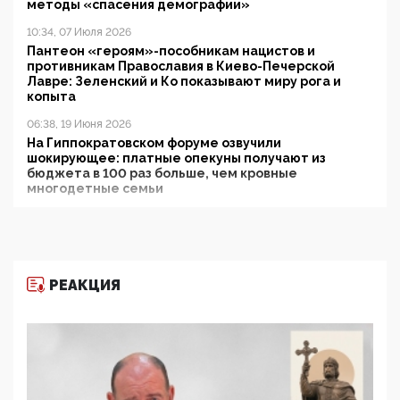
методы «спасения демографии»
10:34, 07 Июля 2026
Пантеон «героям»-пособникам нацистов и
противникам Православия в Киево-Печерской
Лавре: Зеленский и Ко показывают миру рога и
копыта
06:38, 19 Июня 2026
На Гиппократовском форуме озвучили
шокирующее: платные опекуны получают из
бюджета в 100 раз больше, чем кровные
многодетные семьи
05:00, 13 Июня 2026
Разбор учебника Обществознания под редакцией
Медведева: суверенитет, традиционные ценности
и немного двоемыслия
РЕАКЦИЯ
11:53, 09 Июня 2026
Прокуратура наконец увидела экстремистскую
деятельность ИИТО ЮНЕСКО в России, но
цифроглобалисты продолжают определять
повестку в образовании
09:43, 01 Июня 2026