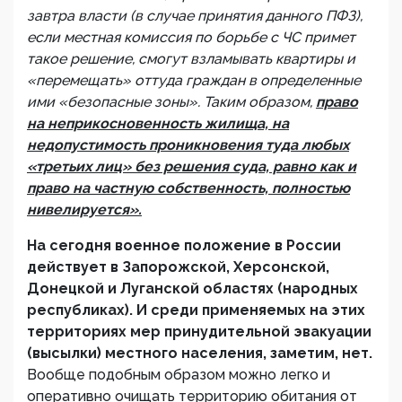
завтра власти (в случае принятия данного ПФЗ),
если местная комиссия по борьбе с ЧС примет
такое решение, смогут взламывать квартиры и
«перемещать» оттуда граждан в определенные
ими «безопасные зоны». Таким образом,
право
на неприкосновенность жилища, на
недопустимость проникновения туда любых
«третьих лиц» без решения суда, равно как и
право на частную собственность, полностью
нивелируется».
На сегодня военное положение в России
действует в Запорожской, Херсонской,
Донецкой и Луганской областях (народных
республиках). И среди применяемых на этих
территориях мер принудительной эвакуации
(высылки) местного населения, заметим, нет.
Вообще подобным образом можно легко и
оперативно очищать территорию обитания от